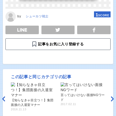
1
SCORE
by
シューカツ戦士
E
TWEET
SHARE
記事をお気に入り登録する
この記事と同じカテゴリの記事
言ってはいけない面接NGワー
ド
【知らなきゃ目立つ！】集団
2017.02.11
面接の入退室マナー
2016.11.13