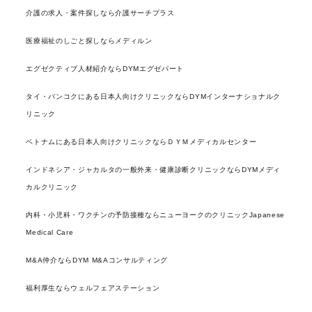
介護の求人・案件探しなら介護サーチプラス
医療福祉のしごと探しならメディルン
エグゼクティブ人材紹介ならDYMエグゼパート
タイ・バンコクにある日本人向けクリニックならDYMインターナショナルク
リニック
ベトナムにある日本人向けクリニックならＤＹＭメディカルセンター
インドネシア・ジャカルタの一般外来・健康診断クリニックならDYMメディ
カルクリニック
内科・小児科・ワクチンの予防接種ならニューヨークのクリニックJapanese
Medical Care
M&A仲介ならDYM M&Aコンサルティング
福利厚生ならウェルフェアステーション