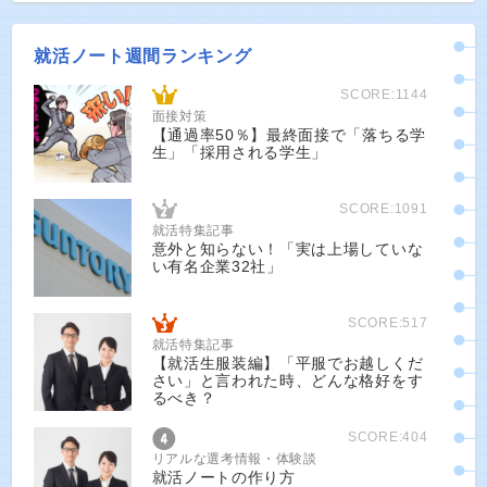
就活ノート週間ランキング
SCORE:1144
面接対策
【通過率50％】最終面接で「落ちる学
生」「採用される学生」
SCORE:1091
就活特集記事
意外と知らない！「実は上場していな
い有名企業32社」
SCORE:517
就活特集記事
【就活生服装編】「平服でお越しくだ
さい」と言われた時、どんな格好をす
るべき？
SCORE:404
リアルな選考情報・体験談
就活ノートの作り方