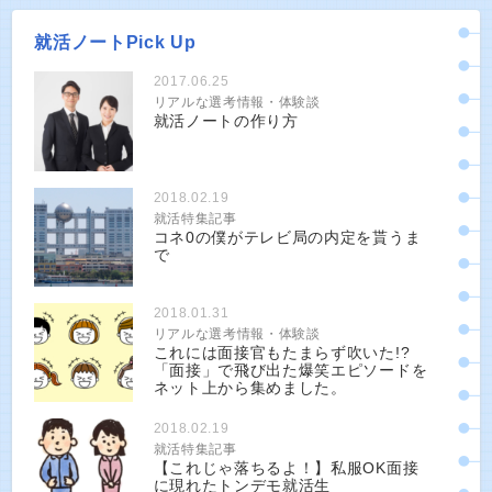
就活ノートPick Up
2017.06.25
リアルな選考情報・体験談
就活ノートの作り方
2018.02.19
就活特集記事
コネ0の僕がテレビ局の内定を貰うま
で
2018.01.31
リアルな選考情報・体験談
これには面接官もたまらず吹いた!?
「面接」で飛び出た爆笑エピソードを
ネット上から集めました。
2018.02.19
就活特集記事
【これじゃ落ちるよ！】私服OK面接
に現れたトンデモ就活生