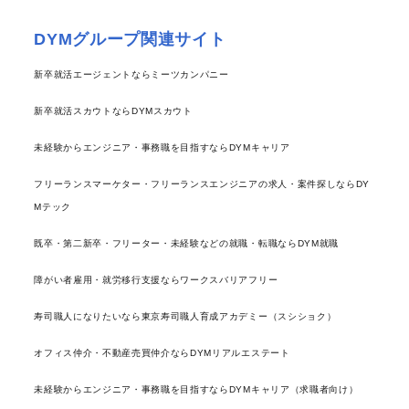
DYMグループ関連サイト
新卒就活エージェントならミーツカンパニー
新卒就活スカウトならDYMスカウト
未経験からエンジニア・事務職を目指すならDYMキャリア
フリーランスマーケター・フリーランスエンジニアの求人・案件探しならDY
Mテック
既卒・第二新卒・フリーター・未経験などの就職・転職ならDYM就職
障がい者雇用・就労移行支援ならワークスバリアフリー
寿司職人になりたいなら東京寿司職人育成アカデミー（スシショク）
オフィス仲介・不動産売買仲介ならDYMリアルエステート
未経験からエンジニア・事務職を目指すならDYMキャリア（求職者向け）