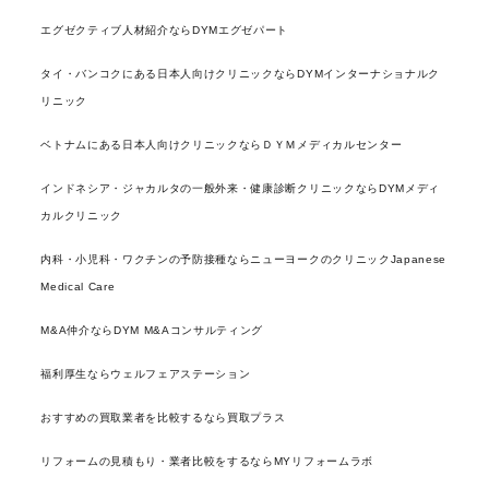
エグゼクティブ人材紹介ならDYMエグゼパート
タイ・バンコクにある日本人向けクリニックならDYMインターナショナルク
リニック
ベトナムにある日本人向けクリニックならＤＹＭメディカルセンター
インドネシア・ジャカルタの一般外来・健康診断クリニックならDYMメディ
カルクリニック
内科・小児科・ワクチンの予防接種ならニューヨークのクリニックJapanese
Medical Care
M&A仲介ならDYM M&Aコンサルティング
福利厚生ならウェルフェアステーション
おすすめの買取業者を比較するなら買取プラス
リフォームの見積もり・業者比較をするならMYリフォームラボ