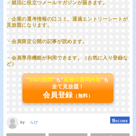
・就活に役立つメールマガジンが届きます。
・企業の選考情報の口コミ、通過エントリーシートが
見放題になります。
・会員限定公開の記事が読めます。
・会員専用機能が利用できます。（お気に入り登録な
ど）
"
ESの設問
"も"
面接の質問内容
"も
全て見放題！
会員登録
（無料）
9
SCORE
by
らび
E
TWEET
SHARE