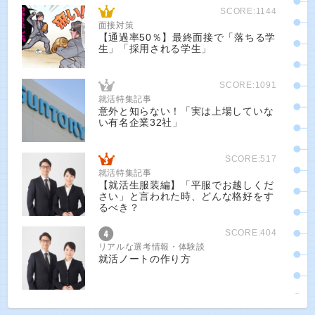
SCORE:1144
面接対策
【通過率50％】最終面接で「落ちる学
生」「採用される学生」
SCORE:1091
就活特集記事
意外と知らない！「実は上場していな
い有名企業32社」
SCORE:517
就活特集記事
【就活生服装編】「平服でお越しくだ
さい」と言われた時、どんな格好をす
るべき？
SCORE:404
リアルな選考情報・体験談
就活ノートの作り方