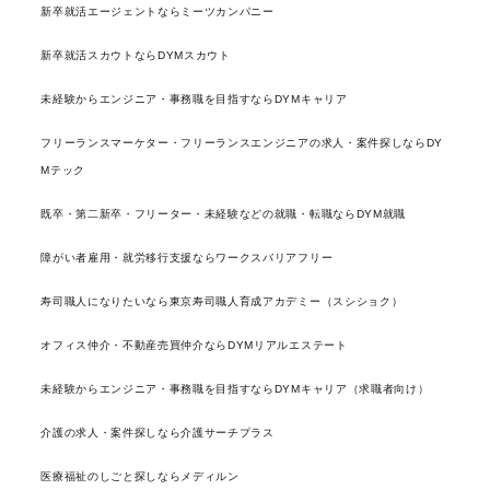
新卒就活エージェントならミーツカンパニー
新卒就活スカウトならDYMスカウト
未経験からエンジニア・事務職を目指すならDYMキャリア
フリーランスマーケター・フリーランスエンジニアの求人・案件探しならDY
Mテック
既卒・第二新卒・フリーター・未経験などの就職・転職ならDYM就職
障がい者雇用・就労移行支援ならワークスバリアフリー
寿司職人になりたいなら東京寿司職人育成アカデミー（スシショク）
オフィス仲介・不動産売買仲介ならDYMリアルエステート
未経験からエンジニア・事務職を目指すならDYMキャリア（求職者向け）
介護の求人・案件探しなら介護サーチプラス
医療福祉のしごと探しならメディルン