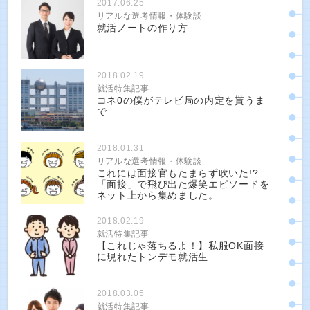
2017.06.25
リアルな選考情報・体験談
就活ノートの作り方
2018.02.19
就活特集記事
コネ0の僕がテレビ局の内定を貰うま
で
2018.01.31
リアルな選考情報・体験談
これには面接官もたまらず吹いた!?
「面接」で飛び出た爆笑エピソードを
ネット上から集めました。
2018.02.19
就活特集記事
【これじゃ落ちるよ！】私服OK面接
に現れたトンデモ就活生
2018.03.05
就活特集記事