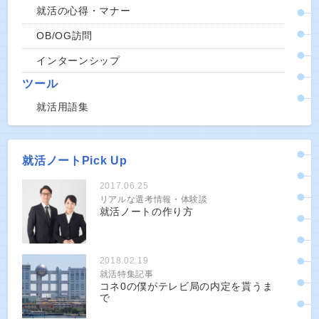
就活の心得・マナー
OB/OG訪問
インターンシップ
ツール
就活用語集
就活ノートPick Up
2017.06.25
リアルな選考情報・体験談
就活ノートの作り方
2018.02.19
就活特集記事
コネ0の僕がテレビ局の内定を貰うま
で