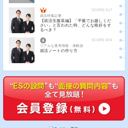
SCORE:517
就活特集記事
【就活生服装編】「平服でお越しくだ
さい」と言われた時、どんな格好をす
るべき？
SCORE:404
リアルな選考情報・体験談
就活ノートの作り方