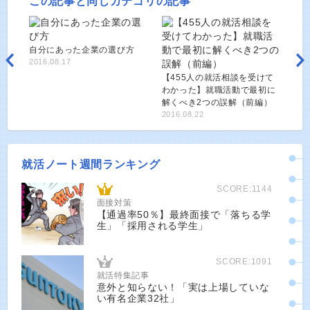
この記事と同じカテゴリの記事
自分にあった企業の選び方
2016.08.17
【455人の就活相談を受けて
わかった】就職活動で最初に
解くべき2つの誤解（前編）
2016.08.22
就活ノート週間ランキング
SCORE:1144
面接対策
【通過率50％】最終面接で「落ちる学
生」「採用される学生」
SCORE:1091
就活特集記事
意外と知らない！「実は上場していな
い有名企業32社」