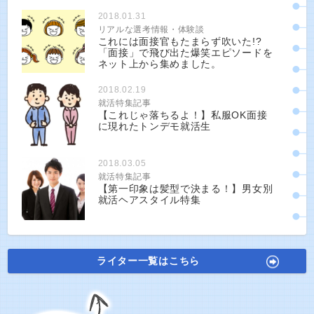
2018.01.31
リアルな選考情報・体験談
これには面接官もたまらず吹いた!?
「面接」で飛び出た爆笑エピソードを
ネット上から集めました。
2018.02.19
就活特集記事
【これじゃ落ちるよ！】私服OK面接
に現れたトンデモ就活生
2018.03.05
就活特集記事
【第一印象は髪型で決まる！】男女別
就活ヘアスタイル特集
ライター一覧はこちら