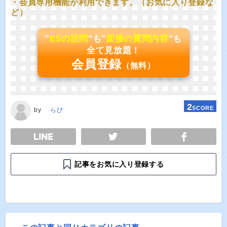
・会員専用機能が利用できます。（お気に入り登録な
ど）
"
ESの設問
"も"
面接の質問内容
"も
全て見放題！
会員登録
（無料）
2
SCORE
by
らび
E
TWEET
SHARE
記事をお気に入り登録する