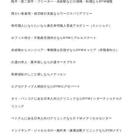
既卒・第二新卒・フリーター・未経験などの就職・転職ならDYM就職
障がい者雇用・就労移行支援ならワークスバリアフリー
寿司職人になりたいなら東京寿司職人育成アカデミー（スシショク）
オフィス仲介・不動産売買仲介ならDYMリアルエステート
未経験からエンジニア・事務職を目指すならDYMキャリア（求職者向け）
介護の求人・案件探しなら介護サーチプラス
医療福祉のしごと探しならメディルン
エグゼクティブ人材紹介ならDYMエグゼパート
タイ・バンコクにある日本人向けクリニックならDYMインターナショナルク
リニック
ベトナムにある日本人向けクリニックならＤＹＭメディカルセンター
インドネシア・ジャカルタの一般外来・健康診断クリニックならDYMメディ