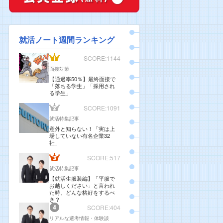
就活ノート週間ランキング
SCORE:1144
面接対策
【通過率50％】最終面接で
「落ちる学生」「採用され
る学生」
SCORE:1091
就活特集記事
意外と知らない！「実は上
場していない有名企業32
社」
SCORE:517
就活特集記事
【就活生服装編】「平服で
お越しください」と言われ
た時、どんな格好をするべ
き？
SCORE:404
リアルな選考情報・体験談