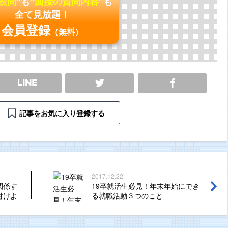
の設問
"も"
面接の質問内容
"も
全て見放題！
会員登録
（無料）
SHARE
記事をお気に入り登録する
2017.12.22
関係す
19卒就活生必見！年末年始にでき
付けよ
る就職活動３つのこと