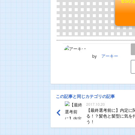
"
ES
LINE
TWEET
アーキー
by
この記事と同じカテゴリの記事
2017.10.20
【最終選考前に】内定に
る！？髪色と髪型に気を
う！