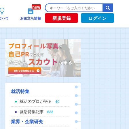
新規登録
ログイン
ウハウ
お役立ち情報
就活特集
就活のプロが語る
40
就活特集記事
633
業界・企業研究