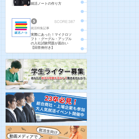
就活ノートの作り方
SCORE:387
就活特集記事
実際にあった！マイクロソ
フト・グーグル・アップル
の入社試験問題が面白い
【回答例付き】