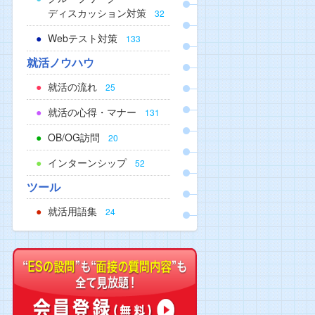
ディスカッション対策
32
Webテスト対策
133
就活ノウハウ
就活の流れ
25
就活の心得・マナー
131
OB/OG訪問
20
インターンシップ
52
ツール
就活用語集
24