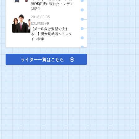
服OK面接に現れたトンデモ
就活生
2018.03.05
就活特集記事
【第一印象は髪型で決ま
る！】男女別就活ヘアスタ
イル特集
ライター一覧はこちら