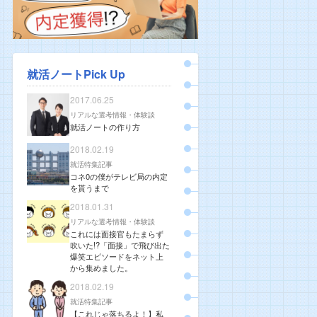
就活ノートPick Up
2017.06.25
リアルな選考情報・体験談
就活ノートの作り方
2018.02.19
就活特集記事
コネ0の僕がテレビ局の内定
を貰うまで
2018.01.31
リアルな選考情報・体験談
これには面接官もたまらず
吹いた!?「面接」で飛び出た
爆笑エピソードをネット上
から集めました。
2018.02.19
就活特集記事
【これじゃ落ちるよ！】私