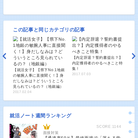
この記事と同じカテゴリの記事
【内定辞退？誓約書提出？】
内定獲得者のやるべきこと特
集！
【就活女子】【県下No.1地銀
2017.07.03
の敏腕人事に直接聞く！】身
だしなみは？どういうところ
見られているの？（地銀編）
2017.02.04
就活ノート週間ランキング
SCORE:1144
面接対策