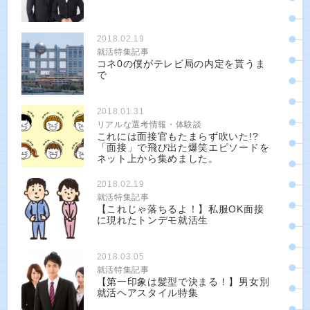
2018.02.19
就活特集記事
コネ0の僕がテレビ局の内定を貰うま
で
2018.01.31
リアルな選考情報・体験談
これには面接官もたまらず吹いた!?
「面接」で飛び出た爆笑エピソードを
ネット上から集めました。
2018.02.19
就活特集記事
【これじゃ落ちるよ！】私服OK面接
に現れたトンデモ就活生
2018.03.05
就活特集記事
【第一印象は髪型で決まる！】男女別
就活ヘアスタイル特集