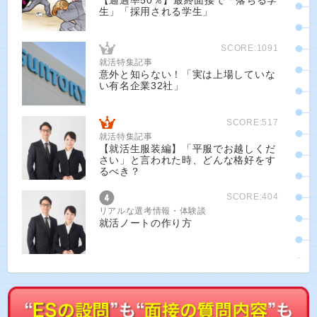
【通過率50％】最終面接で「落ちる学
生」「採用される学生」
SCORE:1091
就活特集記事
意外と知らない！「実は上場していな
い有名企業32社」
SCORE:517
就活特集記事
【就活生服装編】「平服でお越しくだ
さい」と言われた時、どんな格好をす
るべき？
SCORE:404
リアルな選考情報・体験談
就活ノートの作り方