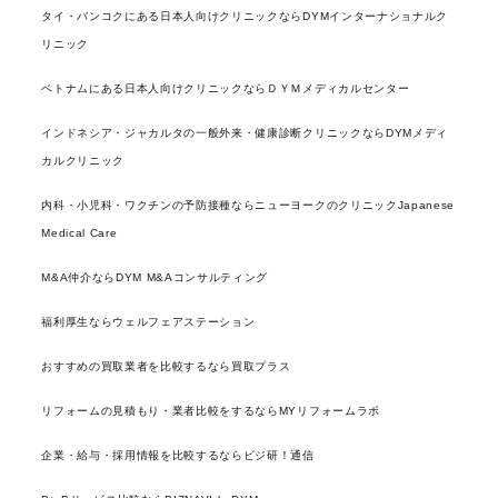
タイ・バンコクにある日本人向けクリニックならDYMインターナショナルク
リニック
ベトナムにある日本人向けクリニックならＤＹＭメディカルセンター
インドネシア・ジャカルタの一般外来・健康診断クリニックならDYMメディ
カルクリニック
内科・小児科・ワクチンの予防接種ならニューヨークのクリニックJapanese
Medical Care
M&A仲介ならDYM M&Aコンサルティング
福利厚生ならウェルフェアステーション
おすすめの買取業者を比較するなら買取プラス
リフォームの見積もり・業者比較をするならMYリフォームラボ
企業・給与・採用情報を比較するならビジ研！通信