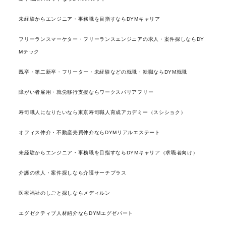
未経験からエンジニア・事務職を目指すならDYMキャリア
フリーランスマーケター・フリーランスエンジニアの求人・案件探しならDY
Mテック
既卒・第二新卒・フリーター・未経験などの就職・転職ならDYM就職
障がい者雇用・就労移行支援ならワークスバリアフリー
寿司職人になりたいなら東京寿司職人育成アカデミー（スシショク）
オフィス仲介・不動産売買仲介ならDYMリアルエステート
未経験からエンジニア・事務職を目指すならDYMキャリア（求職者向け）
介護の求人・案件探しなら介護サーチプラス
医療福祉のしごと探しならメディルン
エグゼクティブ人材紹介ならDYMエグゼパート