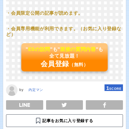
・会員限定公開の記事が読めます。
・会員専用機能が利用できます。（お気に入り登録な
ど）
"
ESの設問
"も"
面接の質問内容
"も
全て見放題！
会員登録
（無料）
1
SCORE
by
内定マン
E
TWEET
SHARE
記事をお気に入り登録する