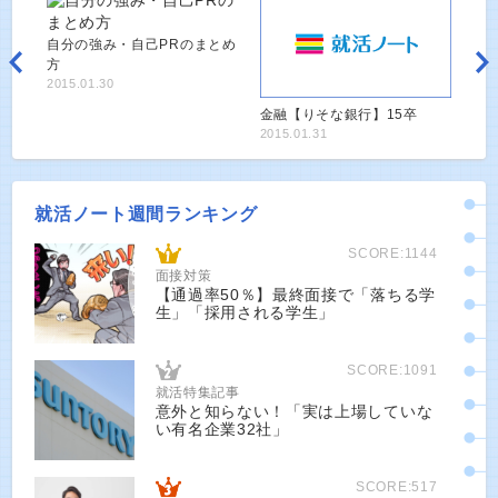
自分の強み・自己PRのまとめ
方
2015.01.30
金融【りそな銀行】15卒
2015.01.31
就活ノート週間ランキング
SCORE:1144
面接対策
【通過率50％】最終面接で「落ちる学
生」「採用される学生」
SCORE:1091
就活特集記事
意外と知らない！「実は上場していな
い有名企業32社」
SCORE:517