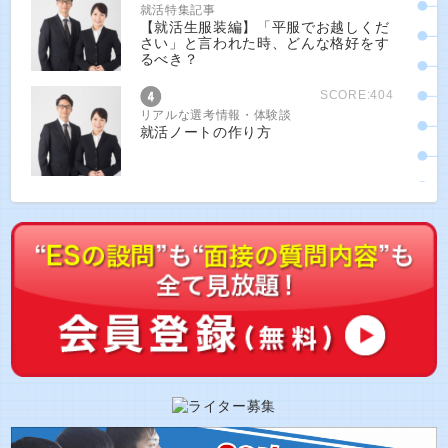
就活特集記事
【就活生服装編】「平服でお越しくだ
さい」と言われた時、どんな格好をす
るべき？
SCORE:404
リアルな選考情報・体験談
就活ノートの作り方