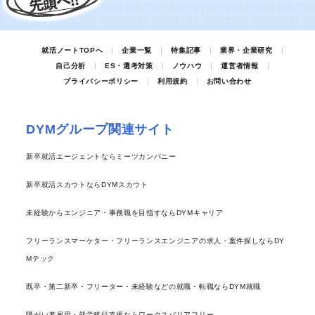
就活ノートTOPへ
企業一覧
特集記事
業界・企業研究
自己分析
ES・選考対策
ノウハウ
運営者情報
プライバシーポリシー
利用規約
お問い合わせ
DYMグループ関連サイト
新卒就活エージェントならミーツカンパニー
新卒就活スカウトならDYMスカウト
未経験からエンジニア・事務職を目指すならDYMキャリア
フリーランスマーケター・フリーランスエンジニアの求人・案件探しならDY
Mテック
既卒・第二新卒・フリーター・未経験などの就職・転職ならDYM就職
障がい者雇用・就労移行支援ならワークスバリアフリー