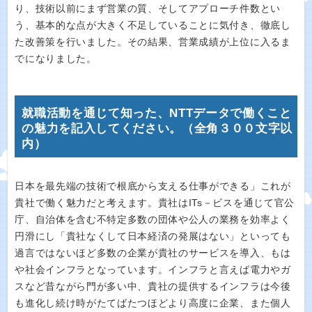
り、技術以前にまず営業の質、そしてアプローチ件数とい
う、基本的な点が大きく不足していることに気付き、徹底し
た改善策を行いました。その結果、営業成績が上位に入るま
でになりました。
就職活動を通じて知った、NTTデータで働くこと
の魅力を記入してください。（全角３００文字以
内）
日本を最先端の技術で根底から支える仕事ができる」これが
貴社で働く魅力だと考えます。貴社はITs－ビスを通じて官公
庁、自治体を含む不特定多数の団体や公人の業務を効率よく
円滑にし「貴社なくして日本経済の発展はない」といっても
過言ではないほど多数の企業が貴社のサービスを導入、もは
や社会インフラとなっています。インフラと言えば電力やガ
スなど昔ながら門が多い中、貴社の提供するインフラは今後
も進化し続け時がたてばたつほどより高度に企業、また個人