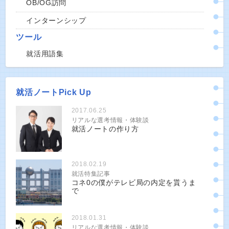
OB/OG訪問
インターンシップ
ツール
就活用語集
就活ノートPick Up
2017.06.25
リアルな選考情報・体験談
就活ノートの作り方
2018.02.19
就活特集記事
コネ0の僕がテレビ局の内定を貰うま
で
2018.01.31
リアルな選考情報・体験談