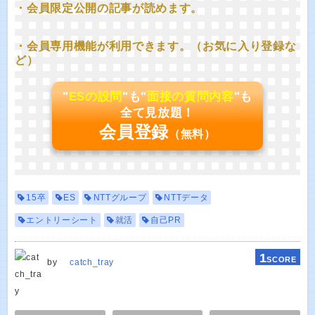
・会員限定公開の記事が読めます。
・会員専用機能が利用できます。（お気に入り登録な
ど）
"
ESの設問
"も"
面接の質問内容
"も
全て見放題！
会員登録
（無料）
15卒
ES
NTTグループ
NTTデータ
エントリーシート
就活
自己PR
1
SCORE
by
catch_tray