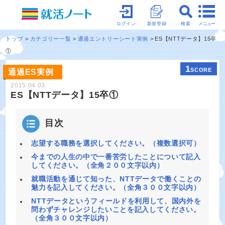
メニュー
ログイン
新規登録
検索
トップ
カテゴリー一覧
通過エントリーシート実例
ES【NTTデータ】15卒
①
1
SCORE
通過ES実例
2015.04.03
ES【NTTデータ】15卒①
目次
志望する職務を選択してください。（複数選択可）
今までの人生の中で一番苦労したことについて記入
してください。（全角２００文字以内）
就職活動を通じて知った、NTTデータで働くことの
魅力を記入してください。（全角３００文字以内）
NTTデータというフィールドを利用して、国内外を
問わずチャレンジしたいことを記入してください。
（全角３００文字以内）