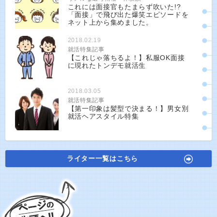
これには面接官もたまらず吹いた!?
「面接」で飛び出た爆笑エピソードを
ネット上から集めました。
2018.02.19
就活特集記事
【これじゃ落ちるよ！】私服OK面接
に現れたトンデモ就活生
2018.03.05
就活特集記事
【第一印象は髪型で決まる！】男女別
就活ヘアスタイル特集
ライター一覧はこちら