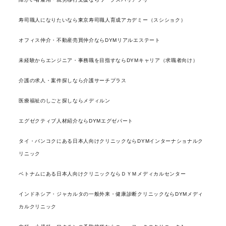
寿司職人になりたいなら東京寿司職人育成アカデミー（スシショク）
オフィス仲介・不動産売買仲介ならDYMリアルエステート
未経験からエンジニア・事務職を目指すならDYMキャリア（求職者向け）
介護の求人・案件探しなら介護サーチプラス
医療福祉のしごと探しならメディルン
エグゼクティブ人材紹介ならDYMエグゼパート
タイ・バンコクにある日本人向けクリニックならDYMインターナショナルク
リニック
ベトナムにある日本人向けクリニックならＤＹＭメディカルセンター
インドネシア・ジャカルタの一般外来・健康診断クリニックならDYMメディ
カルクリニック