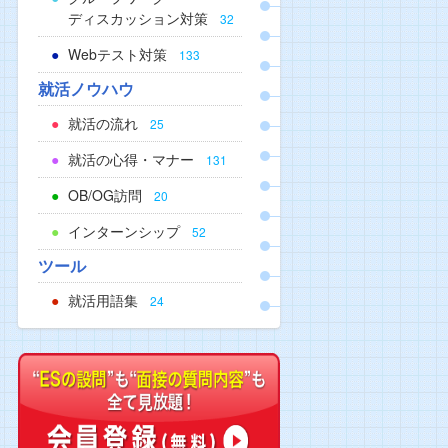
ディスカッション対策
32
Webテスト対策
133
就活ノウハウ
就活の流れ
25
就活の心得・マナー
131
OB/OG訪問
20
インターンシップ
52
ツール
就活用語集
24