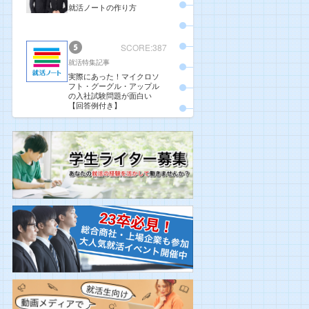
就活ノートの作り方
SCORE:387
就活特集記事
実際にあった！マイクロソ
フト・グーグル・アップル
の入社試験問題が面白い
【回答例付き】