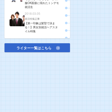
服OK面接に現れたトンデモ
就活生
2018.03.05
就活特集記事
【第一印象は髪型で決ま
る！】男女別就活ヘアスタ
イル特集
ライター一覧はこちら