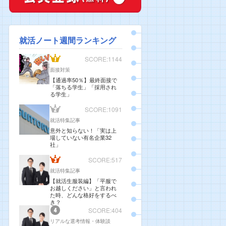
就活ノート週間ランキング
SCORE:1144
面接対策
【通過率50％】最終面接で
「落ちる学生」「採用され
る学生」
SCORE:1091
就活特集記事
意外と知らない！「実は上
場していない有名企業32
社」
SCORE:517
就活特集記事
【就活生服装編】「平服で
お越しください」と言われ
た時、どんな格好をするべ
き？
SCORE:404
リアルな選考情報・体験談