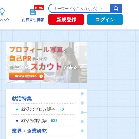
新規登録
ログイン
ウハウ
お役立ち情報
就活特集
就活のプロが語る
40
就活特集記事
633
業界・企業研究