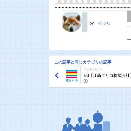
LINE
TWEET
のっち
by
この記事と同じカテゴリの記事
2015.03.02
ES【江崎グリコ株式会社
①