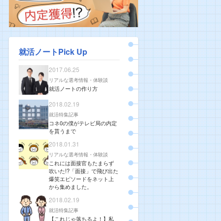
就活ノートPick Up
2017.06.25
リアルな選考情報・体験談
就活ノートの作り方
2018.02.19
就活特集記事
コネ0の僕がテレビ局の内定
を貰うまで
2018.01.31
リアルな選考情報・体験談
これには面接官もたまらず
吹いた!?「面接」で飛び出た
爆笑エピソードをネット上
から集めました。
2018.02.19
就活特集記事
【これじゃ落ちるよ！】私