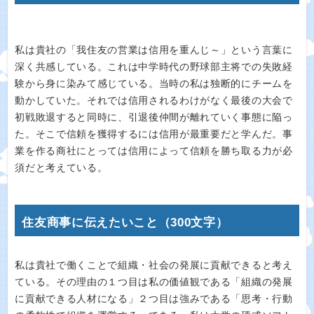
私は貴社の「我住友の営業は信用を重んじ～」という言葉に
深く共感している。これは中学時代の野球部主将での失敗経
験から身に染みて感じている。当時の私は独断的にチームを
動かしていた。それでは信用されるわけがなく最後の大会で
初戦敗退すると同時に、引退後仲間が離れていく事態に陥っ
た。そこで信頼を獲得するには信用が最重要だと学んだ。事
業を作る商社にとっては信用によって信頼を勝ち取る力が必
須だと考えている。
住友商事に伝えたいこと（300文字）
私は貴社で働くことで組織・社会の発展に貢献できると考え
ている。その理由の１つ目は私の価値観である「組織の発展
に貢献できる人材になる」２つ目は強みである「思考・行動