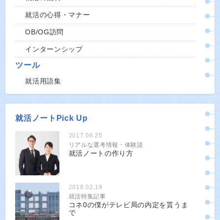
就活の心得・マナー
OB/OG訪問
インターンシップ
ツール
就活用語集
就活ノートPick Up
2017.06.25
リアルな選考情報・体験談
就活ノートの作り方
2018.02.19
就活特集記事
コネ0の僕がテレビ局の内定を貰うま
で