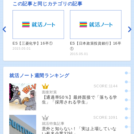
この記事と同じカテゴリの記事
ES【三菱化学】16卒①
ES【日本政策投資銀行】16卒
2015.05.01
①
2015.05.01
就活ノート週間ランキング
SCORE:1144
面接対策
【通過率50％】最終面接で「落ちる学
生」「採用される学生」
SCORE:1091
就活特集記事
意外と知らない！「実は上場していな
い有名企業32社」