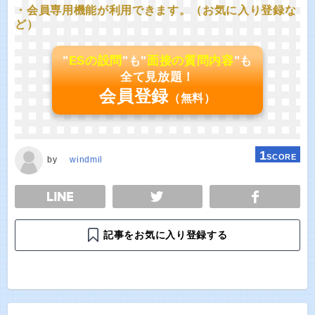
・会員専用機能が利用できます。（お気に入り登録な
ど）
"
ESの設問
"も"
面接の質問内容
"も
全て見放題！
会員登録
（無料）
1
SCORE
by
windmil
E
TWEET
SHARE
記事をお気に入り登録する