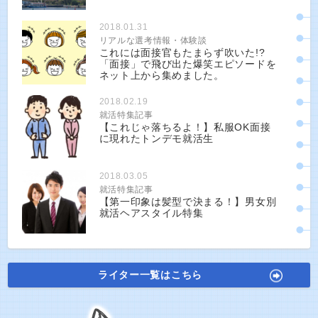
2018.01.31
リアルな選考情報・体験談
これには面接官もたまらず吹いた!?
「面接」で飛び出た爆笑エピソードを
ネット上から集めました。
2018.02.19
就活特集記事
【これじゃ落ちるよ！】私服OK面接
に現れたトンデモ就活生
2018.03.05
就活特集記事
【第一印象は髪型で決まる！】男女別
就活ヘアスタイル特集
ライター一覧はこちら