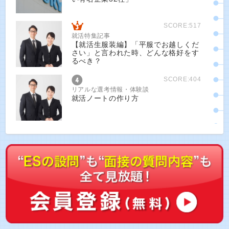
SCORE:517
就活特集記事
【就活生服装編】「平服でお越しくだ
さい」と言われた時、どんな格好をす
るべき？
SCORE:404
リアルな選考情報・体験談
就活ノートの作り方