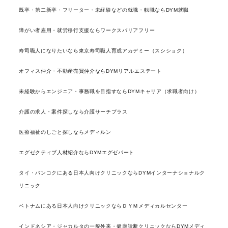
既卒・第二新卒・フリーター・未経験などの就職・転職ならDYM就職
障がい者雇用・就労移行支援ならワークスバリアフリー
寿司職人になりたいなら東京寿司職人育成アカデミー（スシショク）
オフィス仲介・不動産売買仲介ならDYMリアルエステート
未経験からエンジニア・事務職を目指すならDYMキャリア（求職者向け）
介護の求人・案件探しなら介護サーチプラス
医療福祉のしごと探しならメディルン
エグゼクティブ人材紹介ならDYMエグゼパート
タイ・バンコクにある日本人向けクリニックならDYMインターナショナルク
リニック
ベトナムにある日本人向けクリニックならＤＹＭメディカルセンター
インドネシア・ジャカルタの一般外来・健康診断クリニックならDYMメディ