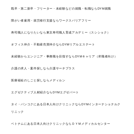
既卒・第二新卒・フリーター・未経験などの就職・転職ならDYM就職
障がい者雇用・就労移行支援ならワークスバリアフリー
寿司職人になりたいなら東京寿司職人育成アカデミー（スシショク）
オフィス仲介・不動産売買仲介ならDYMリアルエステート
未経験からエンジニア・事務職を目指すならDYMキャリア（求職者向け）
介護の求人・案件探しなら介護サーチプラス
医療福祉のしごと探しならメディルン
エグゼクティブ人材紹介ならDYMエグゼパート
タイ・バンコクにある日本人向けクリニックならDYMインターナショナルク
リニック
ベトナムにある日本人向けクリニックならＤＹＭメディカルセンター