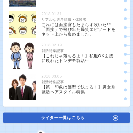
2018.01.31
リアルな選考情報・体験談
これには面接官もたまらず吹いた!?
「面接」で飛び出た爆笑エピソードを
ネット上から集めました。
2018.02.19
就活特集記事
【これじゃ落ちるよ！】私服OK面接
に現れたトンデモ就活生
2018.03.05
就活特集記事
【第一印象は髪型で決まる！】男女別
就活ヘアスタイル特集
ライター一覧はこちら