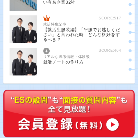
い有名企業32社」
SCORE:517
就活特集記事
【就活生服装編】「平服でお越しくだ
さい」と言われた時、どんな格好をす
るべき？
SCORE:404
リアルな選考情報・体験談
就活ノートの作り方