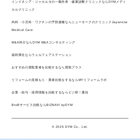
インドネシア・ジャカルタの一般外来・健康診断クリニックならDYMメディ
カルクリニック
内科・小児科・ワクチンの予防接種ならニューヨークのクリニックJapanese
Medical Care
M&A仲介ならDYM M&Aコンサルティング
福利厚生ならウェルフェアステーション
おすすめの買取業者を比較するなら買取プラス
リフォームの見積もり・業者比較をするならMYリフォームラボ
企業・給与・採用情報を比較するならビジ研！通信
BtoBサービス比較ならBIZNAVI byDYM
© 2026 DYM Co., Ltd.