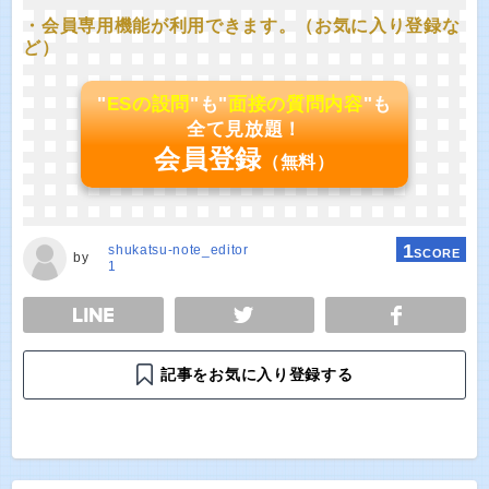
・会員専用機能が利用できます。（お気に入り登録な
ど）
"
ESの設問
"も"
面接の質問内容
"も
全て見放題！
会員登録
（無料）
1
shukatsu-note_editor
SCORE
by
1
E
TWEET
SHARE
記事をお気に入り登録する