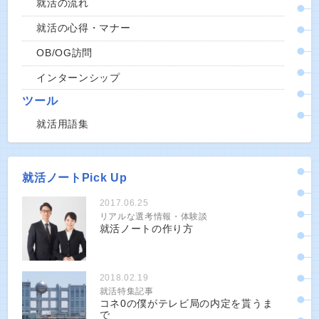
就活の流れ
就活の心得・マナー
OB/OG訪問
インターンシップ
ツール
就活用語集
就活ノートPick Up
2017.06.25
リアルな選考情報・体験談
就活ノートの作り方
2018.02.19
就活特集記事
コネ0の僕がテレビ局の内定を貰うま
で