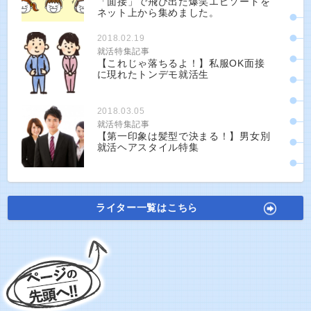
「面接」で飛び出た爆笑エピソードを
ネット上から集めました。
2018.02.19
就活特集記事
【これじゃ落ちるよ！】私服OK面接
に現れたトンデモ就活生
2018.03.05
就活特集記事
【第一印象は髪型で決まる！】男女別
就活ヘアスタイル特集
ライター一覧はこちら