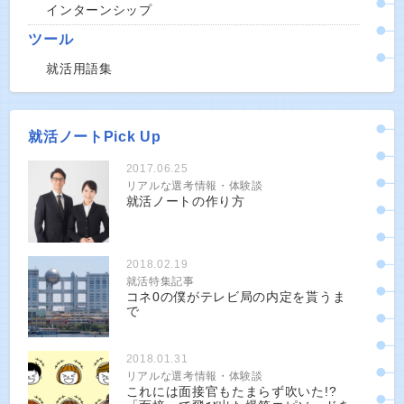
インターンシップ
ツール
就活用語集
就活ノートPick Up
2017.06.25
リアルな選考情報・体験談
就活ノートの作り方
2018.02.19
就活特集記事
コネ0の僕がテレビ局の内定を貰うま
で
2018.01.31
リアルな選考情報・体験談
これには面接官もたまらず吹いた!?