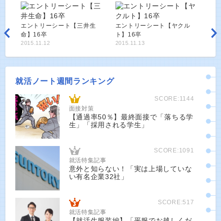
エントリーシート【三井生
エントリーシート【ヤクル
命】16卒
ト】16卒
2015.11.12
2015.11.13
就活ノート週間ランキング
SCORE:1144
面接対策
【通過率50％】最終面接で「落ちる学
生」「採用される学生」
SCORE:1091
就活特集記事
意外と知らない！「実は上場していな
い有名企業32社」
SCORE:517
就活特集記事
【就活生服装編】「平服でお越しくだ