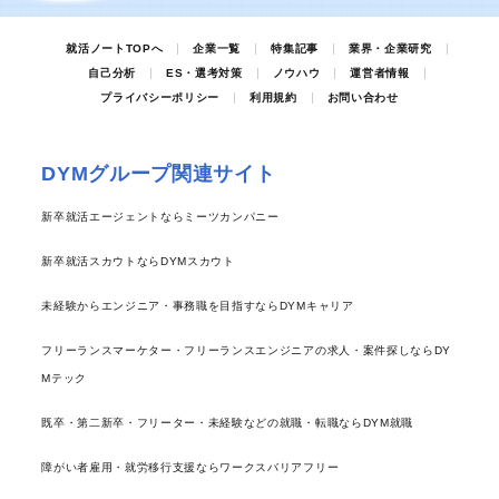
就活ノートTOPへ
企業一覧
特集記事
業界・企業研究
自己分析
ES・選考対策
ノウハウ
運営者情報
プライバシーポリシー
利用規約
お問い合わせ
DYMグループ関連サイト
新卒就活エージェントならミーツカンパニー
新卒就活スカウトならDYMスカウト
未経験からエンジニア・事務職を目指すならDYMキャリア
フリーランスマーケター・フリーランスエンジニアの求人・案件探しならDY
Mテック
既卒・第二新卒・フリーター・未経験などの就職・転職ならDYM就職
障がい者雇用・就労移行支援ならワークスバリアフリー