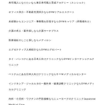
寿司職人になりたいなら東京寿司職人育成アカデミー（スシショク）
オフィス仲介・不動産売買仲介ならDYMリアルエステート
未経験からエンジニア・事務職を目指すならDYMキャリア（求職者向け）
介護の求人・案件探しなら介護サーチプラス
医療福祉のしごと探しならメディルン
エグゼクティブ人材紹介ならDYMエグゼパート
タイ・バンコクにある日本人向けクリニックならDYMインターナショナルク
リニック
ベトナムにある日本人向けクリニックならＤＹＭメディカルセンター
インドネシア・ジャカルタの一般外来・健康診断クリニックならDYMメディ
カルクリニック
内科・小児科・ワクチンの予防接種ならニューヨークのクリニックJapanese
Medical Care