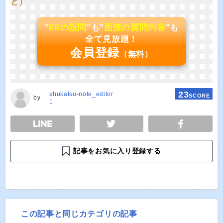
ど）
"
ESの設問
"も"
面接の質問内容
"も
全て見放題！
会員登録
（無料）
23
shukatsu-note_editor
SCORE
by
1
E
TWEET
SHARE
記事をお気に入り登録する
この記事と同じカテゴリの記事