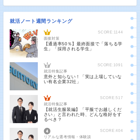
就活ノート週間ランキング
SCORE:1144
面接対策
【通過率50％】最終面接で「落ちる学
生」「採用される学生」
SCORE:1091
就活特集記事
意外と知らない！「実は上場していな
い有名企業32社」
SCORE:517
就活特集記事
【就活生服装編】「平服でお越しくだ
さい」と言われた時、どんな格好をす
るべき？
SCORE:404
リアルな選考情報・体験談