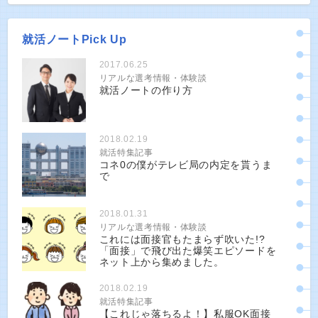
就活ノートPick Up
2017.06.25
リアルな選考情報・体験談
就活ノートの作り方
2018.02.19
就活特集記事
コネ0の僕がテレビ局の内定を貰うま
で
2018.01.31
リアルな選考情報・体験談
これには面接官もたまらず吹いた!?
「面接」で飛び出た爆笑エピソードを
ネット上から集めました。
2018.02.19
就活特集記事
【これじゃ落ちるよ！】私服OK面接