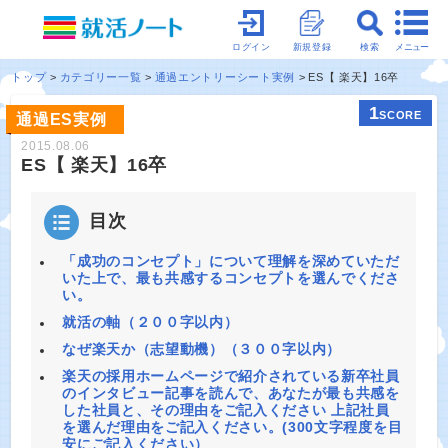
メニュー
ログイン
新規登録
検索
トップ
カテゴリー一覧
通過エントリーシート実例
ES【 楽天】16卒
1
SCORE
通過ES実例
2015.08.06
ES【 楽天】16卒
目次
「成功のコンセプト」について理解を深めていただ
いた上で、最も共感するコンセプトを選んでくださ
い。
就活の軸（２００字以内）
なぜ楽天か（志望動機）（３００字以内）
楽天の採用ホームページで紹介されている新卒社員
のインタビュー記事を読んで、あなたが最も共感を
した社員と、その理由をご記入ください 上記社員
を選んだ理由をご記入ください。(300文字程度を目
安にご記入ください）