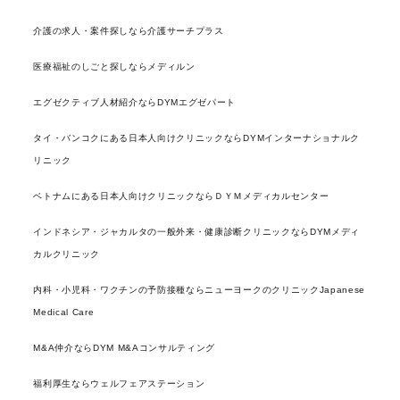
介護の求人・案件探しなら介護サーチプラス
医療福祉のしごと探しならメディルン
エグゼクティブ人材紹介ならDYMエグゼパート
タイ・バンコクにある日本人向けクリニックならDYMインターナショナルク
リニック
ベトナムにある日本人向けクリニックならＤＹＭメディカルセンター
インドネシア・ジャカルタの一般外来・健康診断クリニックならDYMメディ
カルクリニック
内科・小児科・ワクチンの予防接種ならニューヨークのクリニックJapanese
Medical Care
M&A仲介ならDYM M&Aコンサルティング
福利厚生ならウェルフェアステーション