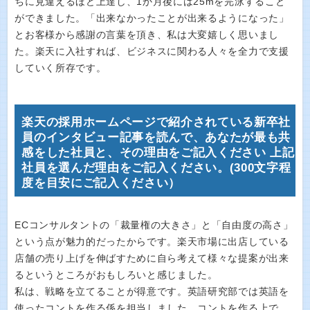
ちに見違えるほど上達し、1か月後には25mを完泳すること
ができました。「出来なかったことが出来るようになった」
とお客様から感謝の言葉を頂き、私は大変嬉しく思いまし
た。楽天に入社すれば、ビジネスに関わる人々を全力で支援
していく所存です。
楽天の採用ホームページで紹介されている新卒社
員のインタビュー記事を読んで、あなたが最も共
感をした社員と、その理由をご記入ください 上記
社員を選んだ理由をご記入ください。(300文字程
度を目安にご記入ください）
ECコンサルタントの「裁量権の大きさ」と「自由度の高さ」
という点が魅力的だったからです。楽天市場に出店している
店舗の売り上げを伸ばすために自ら考えて様々な提案が出来
るというところがおもしろいと感じました。
私は、戦略を立てることが得意です。英語研究部では英語を
使ったコントを作る係を担当しました。コントを作る上で、