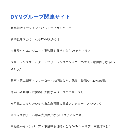
DYMグループ関連サイト
新卒就活エージェントならミーツカンパニー
新卒就活スカウトならDYMスカウト
未経験からエンジニア・事務職を目指すならDYMキャリア
フリーランスマーケター・フリーランスエンジニアの求人・案件探しならDY
Mテック
既卒・第二新卒・フリーター・未経験などの就職・転職ならDYM就職
障がい者雇用・就労移行支援ならワークスバリアフリー
寿司職人になりたいなら東京寿司職人育成アカデミー（スシショク）
オフィス仲介・不動産売買仲介ならDYMリアルエステート
未経験からエンジニア・事務職を目指すならDYMキャリア（求職者向け）