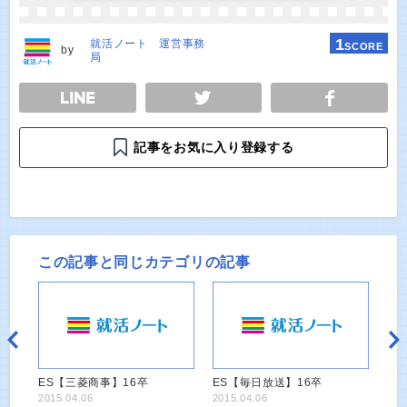
1
就活ノート 運営事務
SCORE
by
局
E
TWEET
SHARE
記事をお気に入り登録する
この記事と同じカテゴリの記事
ES【三菱商事】16卒
ES【毎日放送】16卒
2015.04.06
2015.04.06