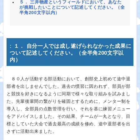
５． 三井物産というフィールドにおいて、あなた
が挑戦したいことについて記述してください。（全
半角200文字以内）
: １． 自分一人では成し遂げられなかった成果に
ついて記述してください。（全半角200文字以
内）
８０人が活動する部活動において、創部史上初めて途中退
部者を出しませんでした。過去の慣習に因われず、部員が部
と競技を好きになるように同期で様々な取り組みを試みまし
た。先輩後輩間の繋がりを確固とするために、メンター制を
導入し、全部員の点数管理を行い、それを基に練習メニュー
をアドバイスしました。その結果、チームが一丸となり、目
標としていた大会で過去最高の成績を修め、途中退部者を出
さずに活動出来ました。