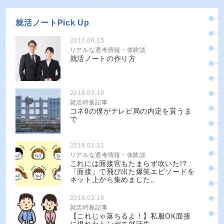
就活ノートPick Up
2017.06.25
リアルな選考情報・体験談
就活ノートの作り方
2018.02.19
就活特集記事
コネ0の僕がテレビ局の内定を貰うま
で
2018.01.31
リアルな選考情報・体験談
これには面接官もたまらず吹いた!?
「面接」で飛び出た爆笑エピソードを
ネット上から集めました。
2018.02.19
就活特集記事
【これじゃ落ちるよ！】私服OK面接