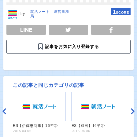
1
就活ノート 運営事務
SCORE
by
局
E
TWEET
SHARE
記事をお気に入り登録する
この記事と同じカテゴリの記事
ES【伊藤忠商事】16卒②
ES【双日】16卒①
2015.04.06
2015.04.06