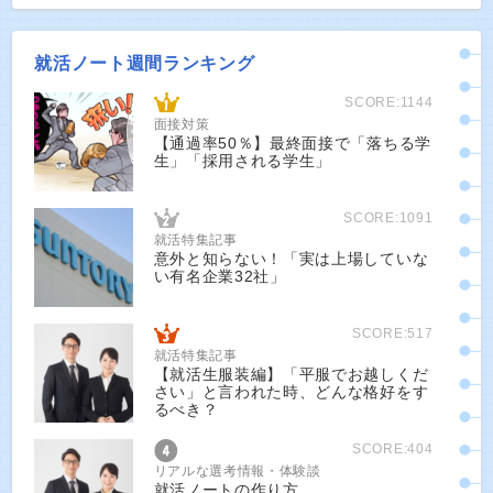
就活ノート週間ランキング
SCORE:1144
面接対策
【通過率50％】最終面接で「落ちる学
生」「採用される学生」
SCORE:1091
就活特集記事
意外と知らない！「実は上場していな
い有名企業32社」
SCORE:517
就活特集記事
【就活生服装編】「平服でお越しくだ
さい」と言われた時、どんな格好をす
るべき？
SCORE:404
リアルな選考情報・体験談
就活ノートの作り方