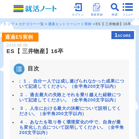
メニュー
ログイン
新規登録
検索
トップ
カテゴリー一覧
通過エントリーシート実例
ES【 三井物産】16卒
1
SCORE
通過ES実例
2015.08.06
ES【 三井物産】16卒
目次
: １． 自分一人では成し遂げられなかった成果につ
いて記述してください。（全半角200文字以内）
２． 過去最大の失敗とそれを乗り越えた経験につ
いて記述してください。（全半角200文字以内）
３． 人生における最大の決断について説明してく
ださい。（全半角200文字以内）
４． あなたを取り巻く環境変化の中で、自身が最
も変化した点について説明してください。（全半角
200文字以内）