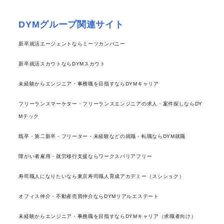
DYMグループ関連サイト
新卒就活エージェントならミーツカンパニー
新卒就活スカウトならDYMスカウト
未経験からエンジニア・事務職を目指すならDYMキャリア
フリーランスマーケター・フリーランスエンジニアの求人・案件探しならDY
Mテック
既卒・第二新卒・フリーター・未経験などの就職・転職ならDYM就職
障がい者雇用・就労移行支援ならワークスバリアフリー
寿司職人になりたいなら東京寿司職人育成アカデミー（スシショク）
オフィス仲介・不動産売買仲介ならDYMリアルエステート
未経験からエンジニア・事務職を目指すならDYMキャリア（求職者向け）