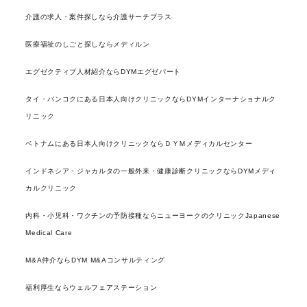
介護の求人・案件探しなら介護サーチプラス
医療福祉のしごと探しならメディルン
エグゼクティブ人材紹介ならDYMエグゼパート
タイ・バンコクにある日本人向けクリニックならDYMインターナショナルク
リニック
ベトナムにある日本人向けクリニックならＤＹＭメディカルセンター
インドネシア・ジャカルタの一般外来・健康診断クリニックならDYMメディ
カルクリニック
内科・小児科・ワクチンの予防接種ならニューヨークのクリニックJapanese
Medical Care
M&A仲介ならDYM M&Aコンサルティング
福利厚生ならウェルフェアステーション