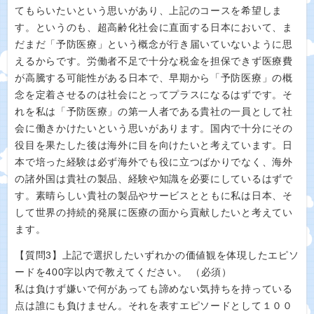
てもらいたいという思いがあり、上記のコースを希望しま
す。というのも、超高齢化社会に直面する日本において、ま
だまだ「予防医療」という概念が行き届いていないように思
えるからです。労働者不足で十分な税金を担保できず医療費
が高騰する可能性がある日本で、早期から「予防医療」の概
念を定着させるのは社会にとってプラスになるはずです。そ
れを私は「予防医療」の第一人者である貴社の一員として社
会に働きかけたいという思いがあります。国内で十分にその
役目を果たした後は海外に目を向けたいと考えています。日
本で培った経験は必ず海外でも役に立つばかりでなく、海外
の諸外国は貴社の製品、経験や知識を必要にしているはずで
す。素晴らしい貴社の製品やサービスとともに私は日本、そ
して世界の持続的発展に医療の面から貢献したいと考えてい
ます。
【質問3】上記で選択したいずれかの価値観を体現したエピソ
ードを400字以内で教えてください。 （必須）
私は負けず嫌いで何があっても諦めない気持ちを持っている
点は誰にも負けません。それを表すエピソードとして１００