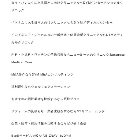
タイ・バンコクにある日本人向けクリニックならDYMインターナショナルク
リニック
ベトナムにある日本人向けクリニックならＤＹＭメディカルセンター
インドネシア・ジャカルタの一般外来・健康診断クリニックならDYMメディ
カルクリニック
内科・小児科・ワクチンの予防接種ならニューヨークのクリニックJapanese
Medical Care
M&A仲介ならDYM M&Aコンサルティング
福利厚生ならウェルフェアステーション
おすすめの買取業者を比較するなら買取プラス
リフォームの見積もり・業者比較をするならMYリフォームラボ
企業・給与・採用情報を比較するならビジ研！通信
BtoBサービス比較ならBIZNAVI byDYM