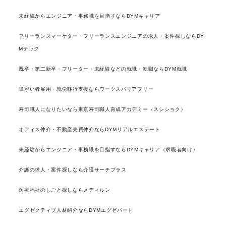
未経験からエンジニア・事務職を目指すならDYMキャリア
フリーランスマーケター・フリーランスエンジニアの求人・案件探しならDY
Mテック
既卒・第二新卒・フリーター・未経験などの就職・転職ならDYM就職
障がい者雇用・就労移行支援ならワークスバリアフリー
寿司職人になりたいなら東京寿司職人育成アカデミー（スシショク）
オフィス仲介・不動産売買仲介ならDYMリアルエステート
未経験からエンジニア・事務職を目指すならDYMキャリア（求職者向け）
介護の求人・案件探しなら介護サーチプラス
医療福祉のしごと探しならメディルン
エグゼクティブ人材紹介ならDYMエグゼパート