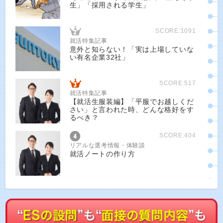
生」「採用される学生」
SCORE:1091
就活特集記事
意外と知らない！「実は上場していな
い有名企業32社」
SCORE:517
就活特集記事
【就活生服装編】「平服でお越しくだ
さい」と言われた時、どんな格好をす
るべき？
SCORE:404
リアルな選考情報・体験談
就活ノートの作り方