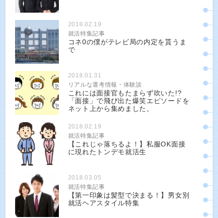
2018.02.19
就活特集記事
コネ0の僕がテレビ局の内定を貰うま
で
2018.01.31
リアルな選考情報・体験談
これには面接官もたまらず吹いた!?
「面接」で飛び出た爆笑エピソードを
ネット上から集めました。
2018.02.19
就活特集記事
【これじゃ落ちるよ！】私服OK面接
に現れたトンデモ就活生
2018.03.05
就活特集記事
【第一印象は髪型で決まる！】男女別
就活ヘアスタイル特集