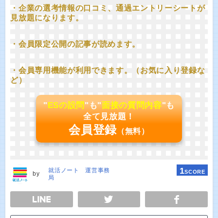
・企業の選考情報の口コミ、通過エントリーシートが
見放題になります。
・会員限定公開の記事が読めます。
・会員専用機能が利用できます。（お気に入り登録な
ど）
"
ESの設問
"も"
面接の質問内容
"も
全て見放題！
会員登録
（無料）
1
就活ノート 運営事務
SCORE
by
局
E
TWEET
SHARE