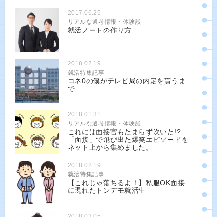
2017.06.25
リアルな選考情報・体験談
就活ノートの作り方
2018.02.19
就活特集記事
コネ0の僕がテレビ局の内定を貰うま
で
2018.01.31
リアルな選考情報・体験談
これには面接官もたまらず吹いた!?
「面接」で飛び出た爆笑エピソードを
ネット上から集めました。
2018.02.19
就活特集記事
【これじゃ落ちるよ！】私服OK面接
に現れたトンデモ就活生
2018.03.05