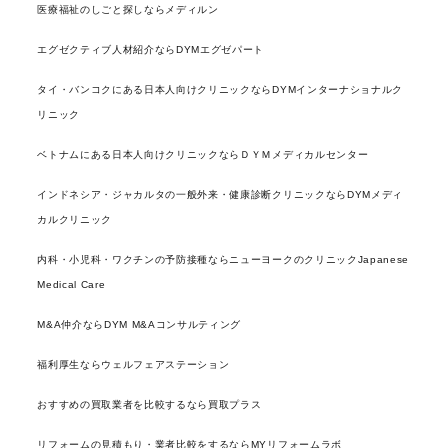
医療福祉のしごと探しならメディルン
エグゼクティブ人材紹介ならDYMエグゼパート
タイ・バンコクにある日本人向けクリニックならDYMインターナショナルク
リニック
ベトナムにある日本人向けクリニックならＤＹＭメディカルセンター
インドネシア・ジャカルタの一般外来・健康診断クリニックならDYMメディ
カルクリニック
内科・小児科・ワクチンの予防接種ならニューヨークのクリニックJapanese
Medical Care
M&A仲介ならDYM M&Aコンサルティング
福利厚生ならウェルフェアステーション
おすすめの買取業者を比較するなら買取プラス
リフォームの見積もり・業者比較をするならMYリフォームラボ