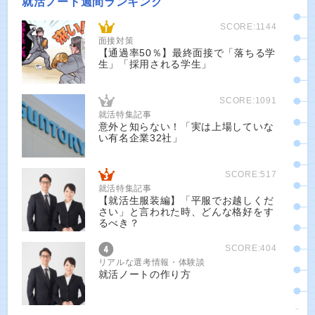
就活ノート週間ランキング
SCORE:1144
面接対策
【通過率50％】最終面接で「落ちる学
生」「採用される学生」
SCORE:1091
就活特集記事
意外と知らない！「実は上場していな
い有名企業32社」
SCORE:517
就活特集記事
【就活生服装編】「平服でお越しくだ
さい」と言われた時、どんな格好をす
るべき？
SCORE:404
リアルな選考情報・体験談
就活ノートの作り方