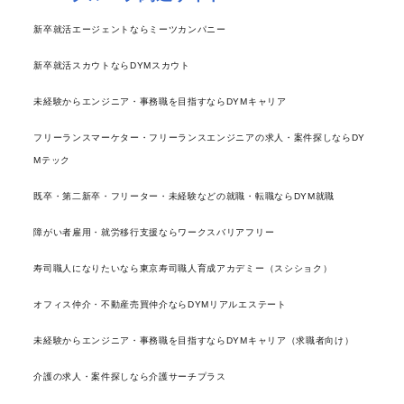
新卒就活エージェントならミーツカンパニー
新卒就活スカウトならDYMスカウト
未経験からエンジニア・事務職を目指すならDYMキャリア
フリーランスマーケター・フリーランスエンジニアの求人・案件探しならDY
Mテック
既卒・第二新卒・フリーター・未経験などの就職・転職ならDYM就職
障がい者雇用・就労移行支援ならワークスバリアフリー
寿司職人になりたいなら東京寿司職人育成アカデミー（スシショク）
オフィス仲介・不動産売買仲介ならDYMリアルエステート
未経験からエンジニア・事務職を目指すならDYMキャリア（求職者向け）
介護の求人・案件探しなら介護サーチプラス