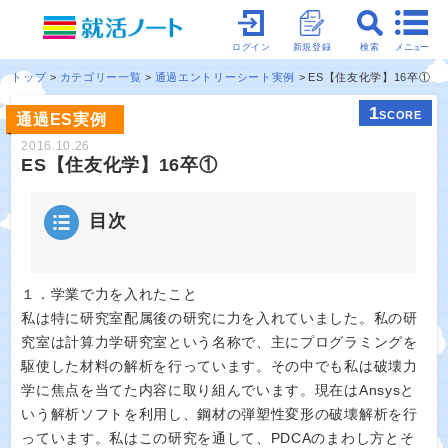
メニュー
ログイン
新規登録
検索
トップ
カテゴリー一覧
通過エントリーシート実例
ES【住友化学】16卒①
1
SCORE
通過ES実例
2016.10.26
ES【住友化学】16卒①
目次
１．学業で力を入れたこと
私は特に研究室配属後の研究に力を入れていました。私の研
究室は計算力学研究室という名称で、主にプログラミングを
駆使した材料の解析を行っています。その中でも私は破壊力
学に焦点を当てた内容に取り組んでいます。現在はAnsysと
いう解析ソフトを利用し、鋼材の弾塑性変形の破壊解析を行
っています。私はこの研究を通して、PDCAのまわし方とそ