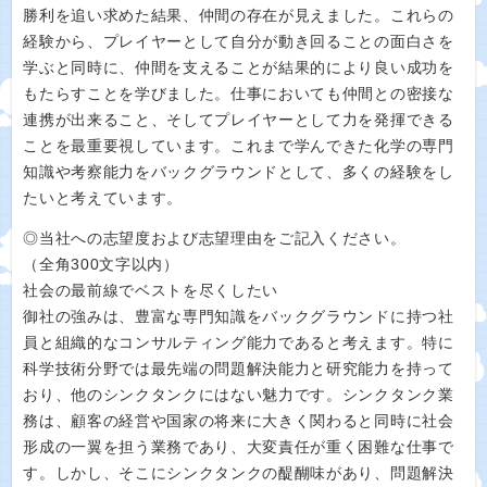
勝利を追い求めた結果、仲間の存在が見えました。これらの
経験から、プレイヤーとして自分が動き回ることの面白さを
学ぶと同時に、仲間を支えることが結果的により良い成功を
もたらすことを学びました。仕事においても仲間との密接な
連携が出来ること、そしてプレイヤーとして力を発揮できる
ことを最重要視しています。これまで学んできた化学の専門
知識や考察能力をバックグラウンドとして、多くの経験をし
たいと考えています。
◎当社への志望度および志望理由をご記入ください。
（全角300文字以内）
社会の最前線でベストを尽くしたい
御社の強みは、豊富な専門知識をバックグラウンドに持つ社
員と組織的なコンサルティング能力であると考えます。特に
科学技術分野では最先端の問題解決能力と研究能力を持って
おり、他のシンクタンクにはない魅力です。シンクタンク業
務は、顧客の経営や国家の将来に大きく関わると同時に社会
形成の一翼を担う業務であり、大変責任が重く困難な仕事で
す。しかし、そこにシンクタンクの醍醐味があり、問題解決