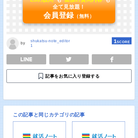
全て見放題！
会員登録
（無料）
1
shukatsu-note_editor
SCORE
by
1
E
TWEET
SHARE
記事をお気に入り登録する
この記事と同じカテゴリの記事