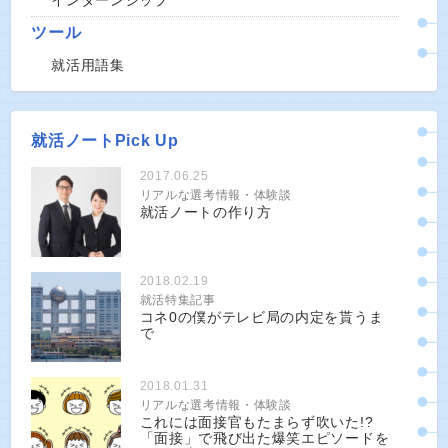
インターンシップ
ツール
就活用語集
就活ノートPick Up
2017.06.25
リアルな選考情報・体験談
就活ノートの作り方
2018.02.19
就活特集記事
コネ0の僕がテレビ局の内定を貰うま
で
2018.01.31
リアルな選考情報・体験談
これには面接官もたまらず吹いた!?
「面接」で飛び出た爆笑エピソードを