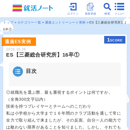
メニュー
ログイン
新規登録
検索
トップ
カテゴリー一覧
通過エントリーシート実例
ES【三菱総合研究所】1
6卒①
1
SCORE
通過ES実例
2016.10.26
ES【三菱総合研究所】16卒①
目次
◎就職先を選ぶ際、最も重視するポイントは何ですか。
（全角300文字以内）
技術を持つプレイヤーとチームへのこだわり
私は小学校から大学まで１６年間のクラブ活動を通して常に
全力で取り組んで来ましたが、その反面、自分一人の能力で
は敵わない限界があることを知りました。しかし、それでも