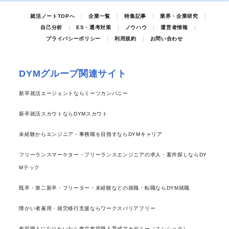
就活ノートTOPへ
企業一覧
特集記事
業界・企業研究
自己分析
ES・選考対策
ノウハウ
運営者情報
プライバシーポリシー
利用規約
お問い合わせ
DYMグループ関連サイト
新卒就活エージェントならミーツカンパニー
新卒就活スカウトならDYMスカウト
未経験からエンジニア・事務職を目指すならDYMキャリア
フリーランスマーケター・フリーランスエンジニアの求人・案件探しならDY
Mテック
既卒・第二新卒・フリーター・未経験などの就職・転職ならDYM就職
障がい者雇用・就労移行支援ならワークスバリアフリー
寿司職人になりたいなら東京寿司職人育成アカデミー（スシショク）