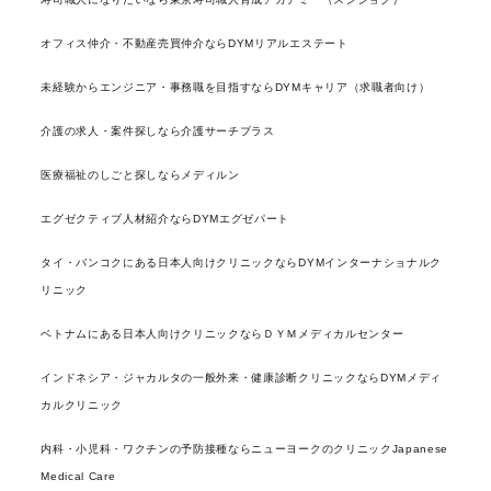
オフィス仲介・不動産売買仲介ならDYMリアルエステート
未経験からエンジニア・事務職を目指すならDYMキャリア（求職者向け）
介護の求人・案件探しなら介護サーチプラス
医療福祉のしごと探しならメディルン
エグゼクティブ人材紹介ならDYMエグゼパート
タイ・バンコクにある日本人向けクリニックならDYMインターナショナルク
リニック
ベトナムにある日本人向けクリニックならＤＹＭメディカルセンター
インドネシア・ジャカルタの一般外来・健康診断クリニックならDYMメディ
カルクリニック
内科・小児科・ワクチンの予防接種ならニューヨークのクリニックJapanese
Medical Care