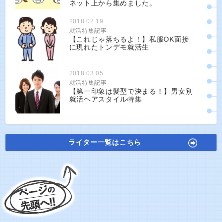
ネット上から集めました。
2018.02.19
就活特集記事
【これじゃ落ちるよ！】私服OK面接
に現れたトンデモ就活生
2018.03.05
就活特集記事
【第一印象は髪型で決まる！】男女別
就活ヘアスタイル特集
ライター一覧はこちら