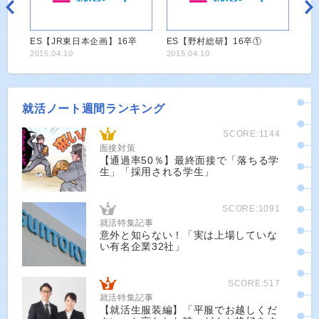
ES【JR東日本企画】16卒
ES【野村総研】16卒①
2015.04.10
2015.04.10
就活ノート週間ランキング
SCORE:1144
面接対策
【通過率50％】最終面接で「落ちる学
生」「採用される学生」
SCORE:1091
就活特集記事
意外と知らない！「実は上場していな
い有名企業32社」
SCORE:517
就活特集記事
【就活生服装編】「平服でお越しくだ