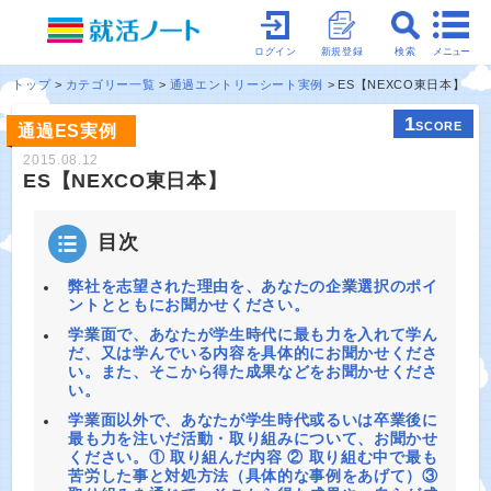
メニュー
ログイン
新規登録
検索
トップ
カテゴリー一覧
通過エントリーシート実例
ES【NEXCO東日本】
1
SCORE
通過ES実例
2015.08.12
ES【NEXCO東日本】
目次
弊社を志望された理由を、あなたの企業選択のポイ
ントとともにお聞かせください。
学業面で、あなたが学生時代に最も力を入れて学ん
だ、又は学んでいる内容を具体的にお聞かせくださ
い。また、そこから得た成果などをお聞かせくださ
い。
学業面以外で、あなたが学生時代或るいは卒業後に
最も力を注いだ活動・取り組みについて、お聞かせ
ください。① 取り組んだ内容 ② 取り組む中で最も
苦労した事と対処方法（具体的な事例をあげて）③