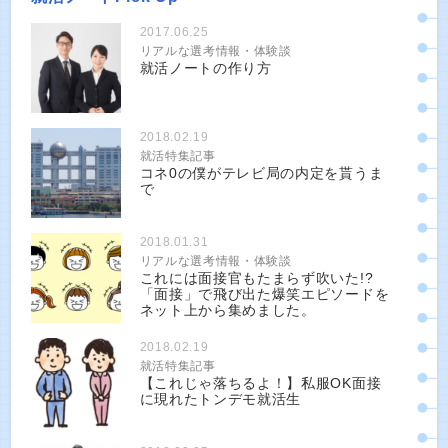
2017.06.25
リアルな選考情報・体験談
就活ノートの作り方
2018.02.19
就活特集記事
コネ0の僕がテレビ局の内定を貰うま
で
2018.01.31
リアルな選考情報・体験談
これには面接官もたまらず吹いた!?
「面接」で飛び出た爆笑エピソードを
ネット上から集めました。
2018.02.19
就活特集記事
【これじゃ落ちるよ！】私服OK面接
に現れたトンデモ就活生