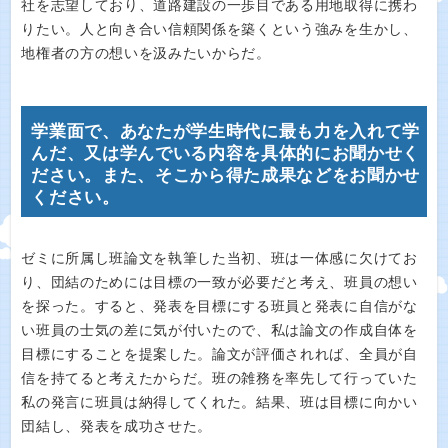
社を志望しており、道路建設の一歩目である用地取得に携わ
りたい。人と向き合い信頼関係を築くという強みを生かし、
地権者の方の想いを汲みたいからだ。
学業面で、あなたが学生時代に最も力を入れて学
んだ、又は学んでいる内容を具体的にお聞かせく
ださい。また、そこから得た成果などをお聞かせ
ください。
ゼミに所属し班論文を執筆した当初、班は一体感に欠けてお
り、団結のためには目標の一致が必要だと考え、班員の想い
を探った。すると、発表を目標にする班員と発表に自信がな
い班員の士気の差に気が付いたので、私は論文の作成自体を
目標にすることを提案した。論文が評価されれば、全員が自
信を持てると考えたからだ。班の雑務を率先して行っていた
私の発言に班員は納得してくれた。結果、班は目標に向かい
団結し、発表を成功させた。