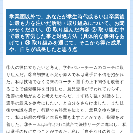
学業面以外で、あなたが学生時代或るいは卒業後
に最も力を注いだ活動・取り組みについて、お聞
かせください。① 取り組んだ内容 ② 取り組む中
で最も苦労した事と対処方法（具体的な事例をあ
げて）③ 取り組みを通じて、そこから得た成果
や、自らが成長したと思う点
①人の役に立ちたいと考え、学外バレーチームのコーチに取
り組んだ。②当初技術不足が原因で私は選手に不信を抱かれ
た。私は技術でなく従来のコーチ・選手の上下関係を改善す
ることで信頼獲得を目指した。意見交換が行われておらず、
改善の余地があると考えたからだ。まず粘り強く対話をし、
選手の意見を参考にしたい、と自分をさらけ出した。また技
術や知識を磨き、行動でも熱意を伝えた。意見交換を通じ
て、私は信頼の獲得と本音を聞き出すことができ、指導を改
善した。③チームは5年ぶりに試合で決勝リーグに進出し、私
は選手の役に立つことができた。私は「自分なりの視点」と