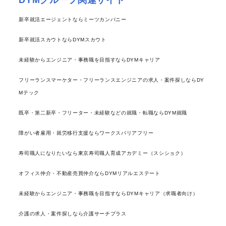
DYMグループ関連サイト
新卒就活エージェントならミーツカンパニー
新卒就活スカウトならDYMスカウト
未経験からエンジニア・事務職を目指すならDYMキャリア
フリーランスマーケター・フリーランスエンジニアの求人・案件探しならDY
Mテック
既卒・第二新卒・フリーター・未経験などの就職・転職ならDYM就職
障がい者雇用・就労移行支援ならワークスバリアフリー
寿司職人になりたいなら東京寿司職人育成アカデミー（スシショク）
オフィス仲介・不動産売買仲介ならDYMリアルエステート
未経験からエンジニア・事務職を目指すならDYMキャリア（求職者向け）
介護の求人・案件探しなら介護サーチプラス