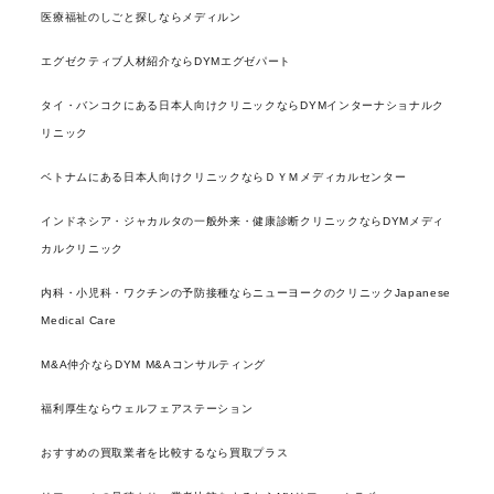
医療福祉のしごと探しならメディルン
エグゼクティブ人材紹介ならDYMエグゼパート
タイ・バンコクにある日本人向けクリニックならDYMインターナショナルク
リニック
ベトナムにある日本人向けクリニックならＤＹＭメディカルセンター
インドネシア・ジャカルタの一般外来・健康診断クリニックならDYMメディ
カルクリニック
内科・小児科・ワクチンの予防接種ならニューヨークのクリニックJapanese
Medical Care
M&A仲介ならDYM M&Aコンサルティング
福利厚生ならウェルフェアステーション
おすすめの買取業者を比較するなら買取プラス