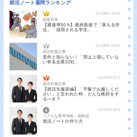
就活ノート週間ランキング
SCORE:1144
面接対策
【通過率50％】最終面接で「落ちる学
生」「採用される学生」
SCORE:1091
就活特集記事
意外と知らない！「実は上場していな
い有名企業32社」
SCORE:517
就活特集記事
【就活生服装編】「平服でお越しくだ
さい」と言われた時、どんな格好をす
るべき？
SCORE:404
リアルな選考情報・体験談
就活ノートの作り方