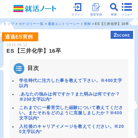
メニュー
ログイン
新規登録
検索
トップ
カテゴリー一覧
通過エントリーシート実例
ES【三井化学】16卒
2
SCORE
通過ES実例
2015.08.12
ES【三井化学】16卒
目次
学生時代に注力した事を教えて下さい。※400文字
以内
.あなたの強みは何ですか？また弱みは何ですか？
※200文字以内*
これまでに一番苦労した経験について教えてくださ
い。またそれをどのように克服しましたか？※400
文字以内*
入社後のキャリアイメージを教えてください。※20
0文字以内*