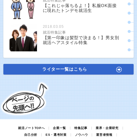
就活特集記事
【これじゃ落ちるよ！】私服OK面接
に現れたトンデモ就活生
2018.03.05
就活特集記事
【第一印象は髪型で決まる！】男女別
就活ヘアスタイル特集
ライター一覧はこちら
就活ノートTOPへ
企業一覧
特集記事
業界・企業研究
自己分析
ES・選考対策
ノウハウ
運営者情報