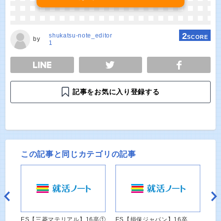
2
shukatsu-note_editor
SCORE
by
1
E
TWEET
SHARE
記事をお気に入り登録する
この記事と同じカテゴリの記事
ES【三菱マテリアル】16卒①
ES【損保ジャパン】16卒