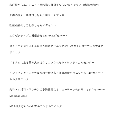
未経験からエンジニア・事務職を目指すならDYMキャリア（求職者向け）
介護の求人・案件探しなら介護サーチプラス
医療福祉のしごと探しならメディルン
エグゼクティブ人材紹介ならDYMエグゼパート
タイ・バンコクにある日本人向けクリニックならDYMインターナショナルク
リニック
ベトナムにある日本人向けクリニックならＤＹＭメディカルセンター
インドネシア・ジャカルタの一般外来・健康診断クリニックならDYMメディ
カルクリニック
内科・小児科・ワクチンの予防接種ならニューヨークのクリニックJapanese
Medical Care
M&A仲介ならDYM M&Aコンサルティング