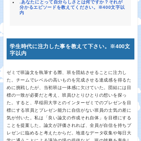
.あなたにとって自分らしさとは何ですか？それが
分かるエピソードを教えてください。※400文字以
内
学生時代に注力した事を教えて下さい。※400文
字以内
ゼミで班論文を執筆する際、班を団結させることに注力し
た。チームでレベルの高いものを完成させる達成感を得るた
めに挑戦したが、当初班は一体感に欠けていた。団結には目
標の一致が必要だと考え、班員ひとりひとりの想いを探っ
た。すると、早稲田大学とのインターゼミでのプレゼンを目
標にする班員とプレゼン能力に自信がない班員の士気の差に
気が付いた。私は「良い論文の作成それ自体」を目標にする
ことを提案した。論文が評価されれば、全員が自信を持ちプ
レゼンに臨めると考えたからだ。地道なデータ収集や毎日大
学に通うことによる議論の場の提供など、班の雑務を率先し