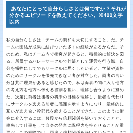
.あなたにとって自分らしさとは何ですか？それが
分かるエピソードを教えてください。※400文字
以内
私の自分らしさは「チームの調和を大切にすること」だ。チ
ームの団結が成果に結びついた多くの経験があるからだ。そ
のため、私はチーム内で衝突が起きると、積極的に解決を図
る。所属するバレーサークルで幹部として運営を行う際、自
分を犠牲にしてでもサークルに尽くしたい者と、学業や資格
のためにサークルを優先できない者が対立した。両者の言い
分は共に理屈があると感じたので、私は両者の間に入り他方
の考え方を他方へ伝える役割を担い、理解し合うように努め
た。次第に前者は後者の将来の目標を理解し、後者も代わり
にサークルを支える前者に感謝を示すようになり、最終的に
互いが支え合い幹部代を終えることができた。このように衝
突に介入するには、普段から信頼関係を築いておくことと、
率先して仕事をして自身の発言に説得力を持たせることが重
要だ。この経験では、両者と信頼関係を築いていたこと、2つ