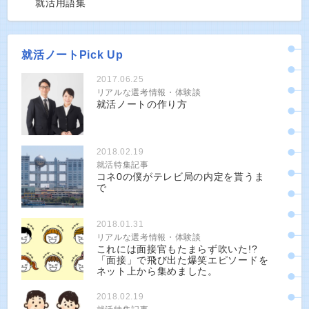
就活用語集
就活ノートPick Up
2017.06.25
リアルな選考情報・体験談
就活ノートの作り方
2018.02.19
就活特集記事
コネ0の僕がテレビ局の内定を貰うま
で
2018.01.31
リアルな選考情報・体験談
これには面接官もたまらず吹いた!?
「面接」で飛び出た爆笑エピソードを
ネット上から集めました。
2018.02.19