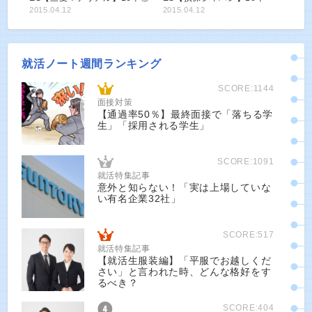
2015.04.12
2015.04.12
就活ノート週間ランキング
SCORE:1144
面接対策
【通過率50％】最終面接で「落ちる学
生」「採用される学生」
SCORE:1091
就活特集記事
意外と知らない！「実は上場していな
い有名企業32社」
SCORE:517
就活特集記事
【就活生服装編】「平服でお越しくだ
さい」と言われた時、どんな格好をす
るべき？
SCORE:404