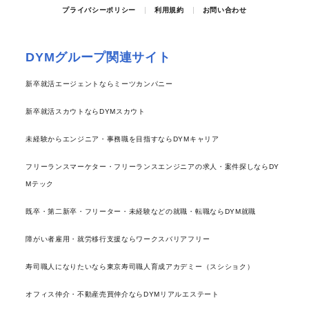
プライバシーポリシー
利用規約
お問い合わせ
DYMグループ関連サイト
新卒就活エージェントならミーツカンパニー
新卒就活スカウトならDYMスカウト
未経験からエンジニア・事務職を目指すならDYMキャリア
フリーランスマーケター・フリーランスエンジニアの求人・案件探しならDY
Mテック
既卒・第二新卒・フリーター・未経験などの就職・転職ならDYM就職
障がい者雇用・就労移行支援ならワークスバリアフリー
寿司職人になりたいなら東京寿司職人育成アカデミー（スシショク）
オフィス仲介・不動産売買仲介ならDYMリアルエステート