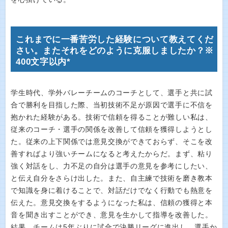
これまでに一番苦労した経験について教えてくだ
さい。またそれをどのように克服しましたか？※
400文字以内*
学生時代、学外バレーチームのコーチとして、選手と共に試
合で勝利を目指した際、当初技術不足が原因で選手に不信を
抱かれた経験がある。技術で信頼を得ることが難しい私は、
従来のコーチ・選手の関係を改善して信頼を獲得しようとし
た。従来の上下関係では意見交換ができておらず、そこを改
善すればより強いチームになると考えたからだ。まず、粘り
強く対話をし、力不足の自分は選手の意見を参考にしたい、
と伝え自分をさらけ出した。また、自主練で技術を磨き教本
で知識を身に着けることで、対話だけでなく行動でも熱意を
伝えた。意見交換をするようになった私は、信頼の獲得と本
音を聞き出すことができ、意見を生かして指導を改善した。
結果、チームは5年ぶりに試合で決勝リーグに進出し、選手か