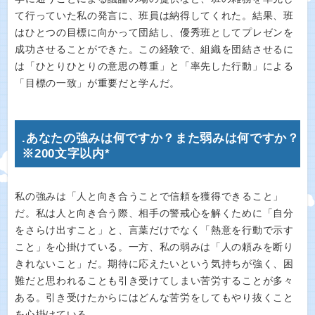
て行っていた私の発言に、班員は納得してくれた。結果、班
はひとつの目標に向かって団結し、優秀班としてプレゼンを
成功させることができた。この経験で、組織を団結させるに
は「ひとりひとりの意思の尊重」と「率先した行動」による
「目標の一致」が重要だと学んだ。
.あなたの強みは何ですか？また弱みは何ですか？
※200文字以内*
私の強みは「人と向き合うことで信頼を獲得できること」
だ。私は人と向き合う際、相手の警戒心を解くために「自分
をさらけ出すこと」と、言葉だけでなく「熱意を行動で示す
こと」を心掛けている。一方、私の弱みは「人の頼みを断り
きれないこと」だ。期待に応えたいという気持ちが強く、困
難だと思われることも引き受けてしまい苦労することが多々
ある。引き受けたからにはどんな苦労をしてもやり抜くこと
を心掛けている。