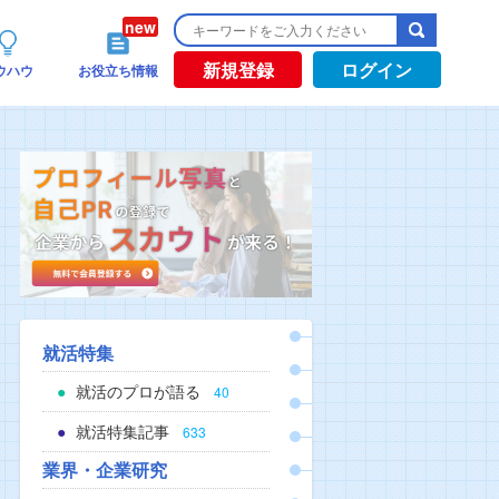
新規登録
ログイン
ウハウ
お役立ち情報
就活特集
就活のプロが語る
40
就活特集記事
633
業界・企業研究