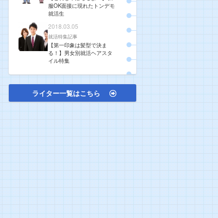
服OK面接に現れたトンデモ
就活生
2018.03.05
就活特集記事
【第一印象は髪型で決ま
る！】男女別就活ヘアスタ
イル特集
ライター一覧はこちら