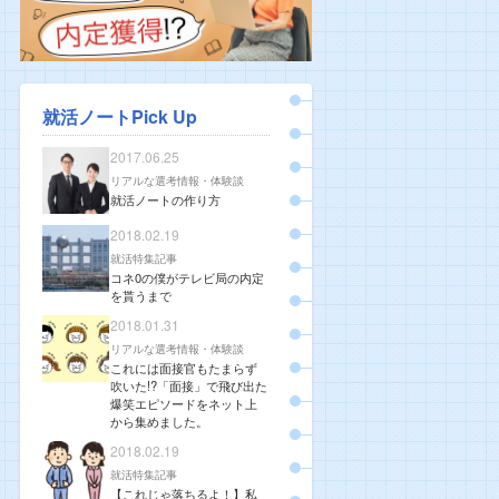
就活ノートPick Up
2017.06.25
リアルな選考情報・体験談
就活ノートの作り方
2018.02.19
就活特集記事
コネ0の僕がテレビ局の内定
を貰うまで
2018.01.31
リアルな選考情報・体験談
これには面接官もたまらず
吹いた!?「面接」で飛び出た
爆笑エピソードをネット上
から集めました。
2018.02.19
就活特集記事
【これじゃ落ちるよ！】私