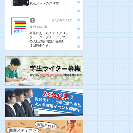
就活ノートの作り方
SCORE:387
就活特集記事
実際にあった！マイクロソ
フト・グーグル・アップル
の入社試験問題が面白い
【回答例付き】