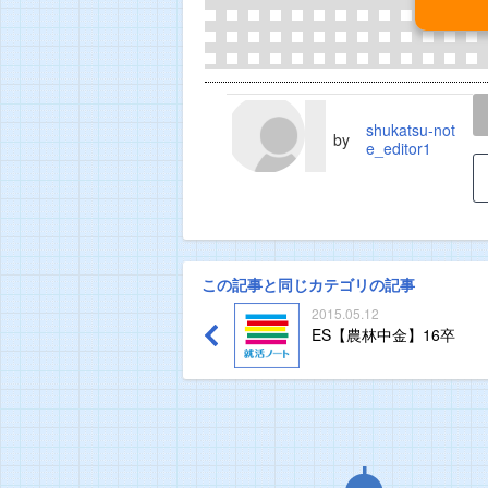
LINE
TWEET
shukatsu-not
by
e_editor1
この記事と同じカテゴリの記事
2015.05.12
ES【農林中金】16卒