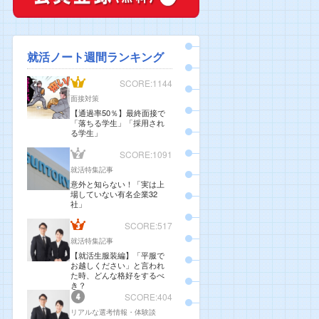
就活ノート週間ランキング
SCORE:1144
面接対策
【通過率50％】最終面接で
「落ちる学生」「採用され
る学生」
SCORE:1091
就活特集記事
意外と知らない！「実は上
場していない有名企業32
社」
SCORE:517
就活特集記事
【就活生服装編】「平服で
お越しください」と言われ
た時、どんな格好をするべ
き？
SCORE:404
リアルな選考情報・体験談