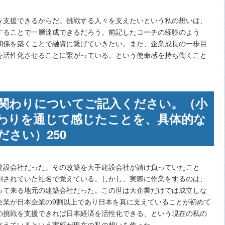
を支援できるからだ。挑戦する人々を支えたいという私の想いは、
することで一層達成できるだろう。前記したコーチの経験のよう
関係を築くことで融資に繋げていきたい。また、企業成長の一歩目
を活性化させることに繋がっている、という使命感を持ち働くこと
関わりについてご記入ください。（小
わりを通じて感じたことを、具体的な
さい）250
建設会社だった。その改築を大手建設会社が請け負っていたこと
刷されていた社名で覚えている。しかし、実際に作業をするのは、
って来る地元の建築会社だった。この世は大企業だけでは成立しな
企業が日本企業の9割以上であり日本を真に支えていることが初めて
の挑戦を支援できれば日本経済を活性化できる、という現在の私の
支えているという実感が現在の私の想いを作った