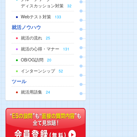
ディスカッション対策
32
Webテスト対策
133
就活ノウハウ
就活の流れ
25
就活の心得・マナー
131
OB/OG訪問
20
インターンシップ
52
ツール
就活用語集
24