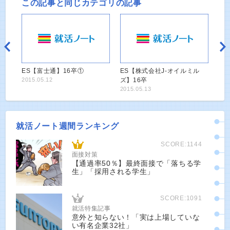
この記事と同じカテゴリの記事
ES【富士通】16卒①
ES【株式会社J-オイルミル
2015.05.12
ズ】16卒
2015.05.13
就活ノート週間ランキング
SCORE:1144
面接対策
【通過率50％】最終面接で「落ちる学
生」「採用される学生」
SCORE:1091
就活特集記事
意外と知らない！「実は上場していな
い有名企業32社」