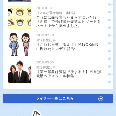
2018.01.31
リアルな選考情報・体験談
これには面接官もたまらず吹いた!?
「面接」で飛び出た爆笑エピソードを
ネット上から集めました。
2018.02.19
就活特集記事
【これじゃ落ちるよ！】私服OK面接
に現れたトンデモ就活生
2018.03.05
就活特集記事
【第一印象は髪型で決まる！】男女別
就活ヘアスタイル特集
ライター一覧はこちら