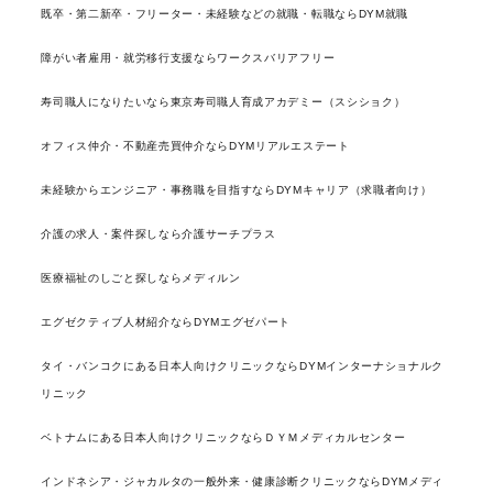
既卒・第二新卒・フリーター・未経験などの就職・転職ならDYM就職
障がい者雇用・就労移行支援ならワークスバリアフリー
寿司職人になりたいなら東京寿司職人育成アカデミー（スシショク）
オフィス仲介・不動産売買仲介ならDYMリアルエステート
未経験からエンジニア・事務職を目指すならDYMキャリア（求職者向け）
介護の求人・案件探しなら介護サーチプラス
医療福祉のしごと探しならメディルン
エグゼクティブ人材紹介ならDYMエグゼパート
タイ・バンコクにある日本人向けクリニックならDYMインターナショナルク
リニック
ベトナムにある日本人向けクリニックならＤＹＭメディカルセンター
インドネシア・ジャカルタの一般外来・健康診断クリニックならDYMメディ