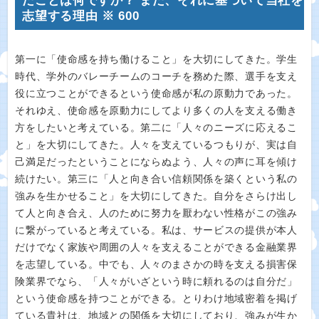
たことは何ですか？ また、それに基づいて当社を
志望する理由 ※ 600
第一に「使命感を持ち働けること」を大切にしてきた。学生
時代、学外のバレーチームのコーチを務めた際、選手を支え
役に立つことができるという使命感が私の原動力であった。
それゆえ、使命感を原動力にしてより多くの人を支える働き
方をしたいと考えている。第二に「人々のニーズに応えるこ
と」を大切にしてきた。人々を支えているつもりが、実は自
己満足だったということにならぬよう、人々の声に耳を傾け
続けたい。第三に「人と向き合い信頼関係を築くという私の
強みを生かせること」を大切にしてきた。自分をさらけ出し
て人と向き合え、人のために努力を厭わない性格がこの強み
に繋がっていると考えている。私は、サービスの提供が本人
だけでなく家族や周囲の人々を支えることができる金融業界
を志望している。中でも、人々のまさかの時を支える損害保
険業界でなら、「人々がいざという時に頼れるのは自分だ」
という使命感を持つことができる。とりわけ地域密着を掲げ
ている貴社は、地域との関係を大切にしており、強みが生か