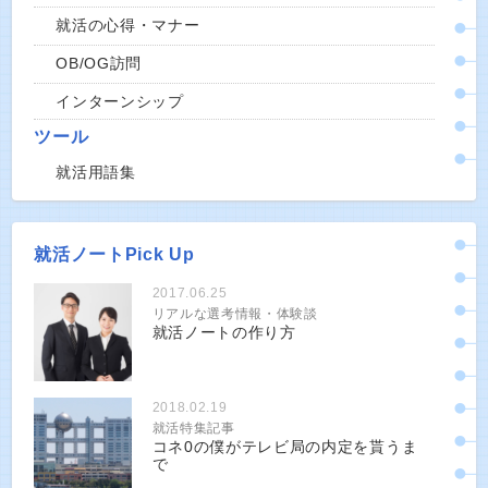
就活の心得・マナー
OB/OG訪問
インターンシップ
ツール
就活用語集
就活ノートPick Up
2017.06.25
リアルな選考情報・体験談
就活ノートの作り方
2018.02.19
就活特集記事
コネ0の僕がテレビ局の内定を貰うま
で