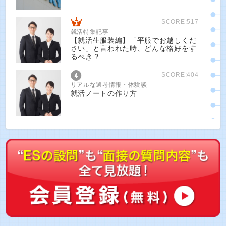
SCORE:517
就活特集記事
【就活生服装編】「平服でお越しくだ
さい」と言われた時、どんな格好をす
るべき？
SCORE:404
リアルな選考情報・体験談
就活ノートの作り方