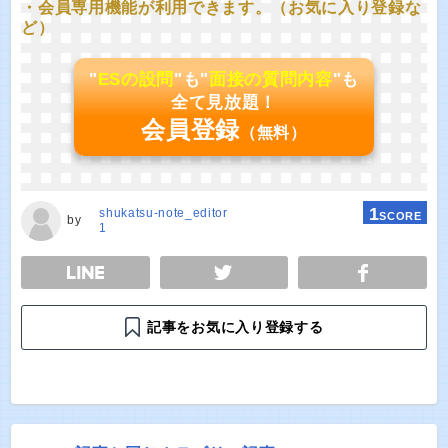
・会員専用機能が利用できます。（お気に入り登録な
ど）
"
ESの設問
"も"
面接の質問内容
"も
全て見放題！
会員登録
（無料）
1
shukatsu-note_editor
SCORE
by
1
E
TWEET
SHARE
記事をお気に入り登録する