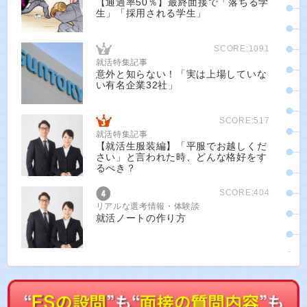
【通過率50％】最終面接で「落ちる学
生」「採用される学生」
SCORE:1091
就活特集記事
意外と知らない！「実は上場していな
い有名企業32社」
SCORE:517
就活特集記事
【就活生服装編】「平服でお越しくだ
さい」と言われた時、どんな格好をす
るべき？
SCORE:404
リアルな選考情報・体験談
就活ノートの作り方