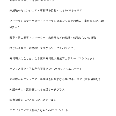
新卒就活スカウトならDYMスカウト
未経験からエンジニア・事務職を目指すならDYMキャリア
フリーランスマーケター・フリーランスエンジニアの求人・案件探しならDY
Mテック
既卒・第二新卒・フリーター・未経験などの就職・転職ならDYM就職
障がい者雇用・就労移行支援ならワークスバリアフリー
寿司職人になりたいなら東京寿司職人育成アカデミー（スシショク）
オフィス仲介・不動産売買仲介ならDYMリアルエステート
未経験からエンジニア・事務職を目指すならDYMキャリア（求職者向け）
介護の求人・案件探しなら介護サーチプラス
医療福祉のしごと探しならメディルン
エグゼクティブ人材紹介ならDYMエグゼパート