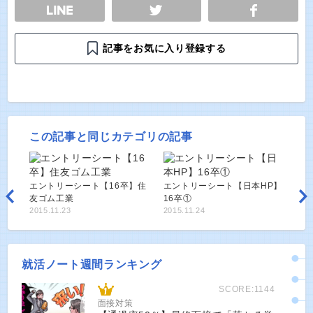
E
TWEET
SHARE
記事をお気に入り登録する
この記事と同じカテゴリの記事
エントリーシート【16卒】住
エントリーシート【日本HP】
友ゴム工業
16卒①
2015.11.23
2015.11.24
就活ノート週間ランキング
SCORE:1144
面接対策