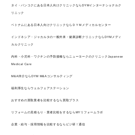
タイ・バンコクにある日本人向けクリニックならDYMインターナショナルク
リニック
ベトナムにある日本人向けクリニックならＤＹＭメディカルセンター
インドネシア・ジャカルタの一般外来・健康診断クリニックならDYMメディ
カルクリニック
内科・小児科・ワクチンの予防接種ならニューヨークのクリニックJapanese
Medical Care
M&A仲介ならDYM M&Aコンサルティング
福利厚生ならウェルフェアステーション
おすすめの買取業者を比較するなら買取プラス
リフォームの見積もり・業者比較をするならMYリフォームラボ
企業・給与・採用情報を比較するならビジ研！通信