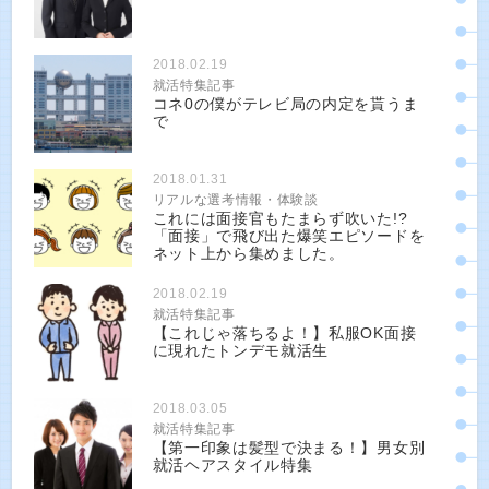
2018.02.19
就活特集記事
コネ0の僕がテレビ局の内定を貰うま
で
2018.01.31
リアルな選考情報・体験談
これには面接官もたまらず吹いた!?
「面接」で飛び出た爆笑エピソードを
ネット上から集めました。
2018.02.19
就活特集記事
【これじゃ落ちるよ！】私服OK面接
に現れたトンデモ就活生
2018.03.05
就活特集記事
【第一印象は髪型で決まる！】男女別
就活ヘアスタイル特集