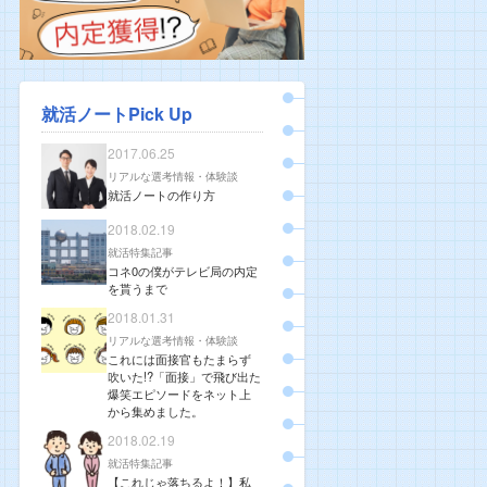
就活ノートPick Up
2017.06.25
リアルな選考情報・体験談
就活ノートの作り方
2018.02.19
就活特集記事
コネ0の僕がテレビ局の内定
を貰うまで
2018.01.31
リアルな選考情報・体験談
これには面接官もたまらず
吹いた!?「面接」で飛び出た
爆笑エピソードをネット上
から集めました。
2018.02.19
就活特集記事
【これじゃ落ちるよ！】私