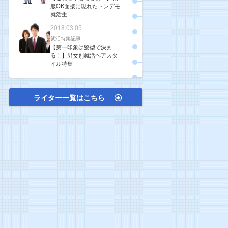
服OK面接に現れたトンデモ
就活生
2018.03.05
就活特集記事
【第一印象は髪型で決ま
る！】男女別就活ヘアスタ
イル特集
ライター一覧はこちら