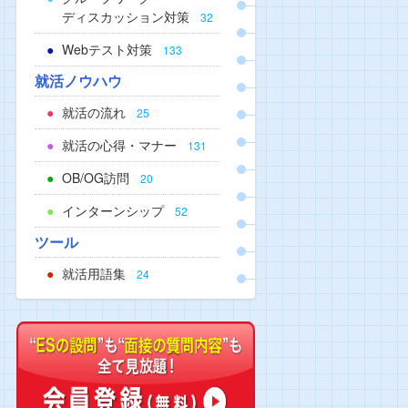
ディスカッション対策
32
Webテスト対策
133
就活ノウハウ
就活の流れ
25
就活の心得・マナー
131
OB/OG訪問
20
インターンシップ
52
ツール
就活用語集
24