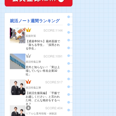
就活ノート週間ランキング
SCORE:1144
面接対策
【通過率50％】最終面接で
「落ちる学生」「採用され
る学生」
SCORE:1091
就活特集記事
意外と知らない！「実は上
場していない有名企業32
社」
SCORE:517
就活特集記事
【就活生服装編】「平服で
お越しください」と言われ
た時、どんな格好をするべ
き？
SCORE:404
リアルな選考情報・体験談