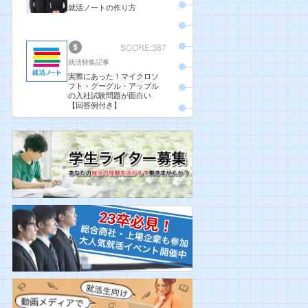
就活ノートの作り方
SCORE:387
就活特集記事
実際にあった！マイクロソ
フト・グーグル・アップル
の入社試験問題が面白い
【回答例付き】