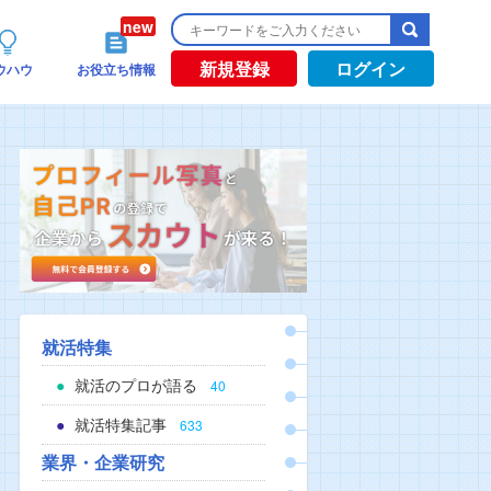
新規登録
ログイン
ウハウ
お役立ち情報
就活特集
就活のプロが語る
40
就活特集記事
633
業界・企業研究