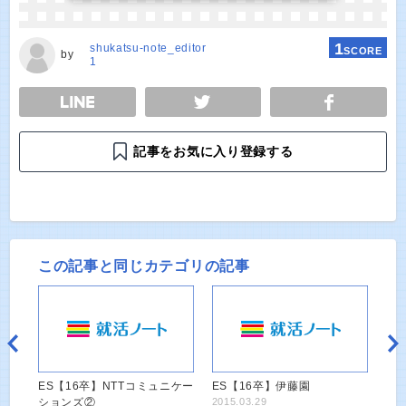
1
shukatsu-note_editor
SCORE
by
1
E
TWEET
SHARE
記事をお気に入り登録する
この記事と同じカテゴリの記事
ES【16卒】NTTコミュニケー
ES【16卒】伊藤園
ションズ②
2015.03.29