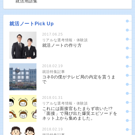
就活用語集
就活ノートPick Up
2017.06.25
リアルな選考情報・体験談
就活ノートの作り方
2018.02.19
就活特集記事
コネ0の僕がテレビ局の内定を貰うま
で
2018.01.31
リアルな選考情報・体験談
これには面接官もたまらず吹いた!?
「面接」で飛び出た爆笑エピソードを
ネット上から集めました。
2018.02.19