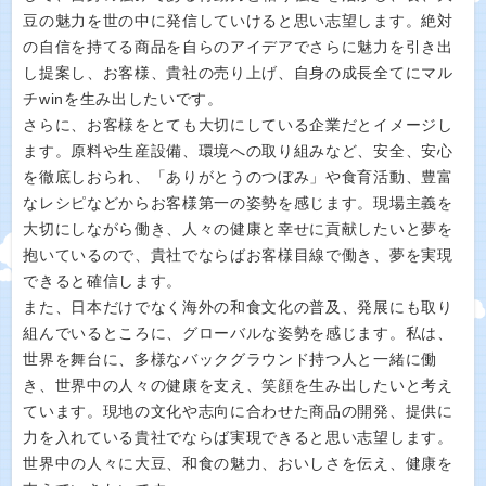
豆の魅力を世の中に発信していけると思い志望します。絶対
の自信を持てる商品を自らのアイデアでさらに魅力を引き出
し提案し、お客様、貴社の売り上げ、自身の成長全てにマル
チwinを生み出したいです。
さらに、お客様をとても大切にしている企業だとイメージし
ます。原料や生産設備、環境への取り組みなど、安全、安心
を徹底しおられ、「ありがとうのつぼみ」や食育活動、豊富
なレシピなどからお客様第一の姿勢を感じます。現場主義を
大切にしながら働き、人々の健康と幸せに貢献したいと夢を
抱いているので、貴社でならばお客様目線で働き、夢を実現
できると確信します。
また、日本だけでなく海外の和食文化の普及、発展にも取り
組んでいるところに、グローバルな姿勢を感じます。私は、
世界を舞台に、多様なバックグラウンド持つ人と一緒に働
き、世界中の人々の健康を支え、笑顔を生み出したいと考え
ています。現地の文化や志向に合わせた商品の開発、提供に
力を入れている貴社でならば実現できると思い志望します。
世界中の人々に大豆、和食の魅力、おいしさを伝え、健康を