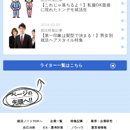
就活特集記事
【これじゃ落ちるよ！】私服OK面接
に現れたトンデモ就活生
2018.03.05
就活特集記事
【第一印象は髪型で決まる！】男女別
就活ヘアスタイル特集
ライター一覧はこちら
就活ノートTOPへ
企業一覧
特集記事
業界・企業研究
自己分析
ES・選考対策
ノウハウ
運営者情報