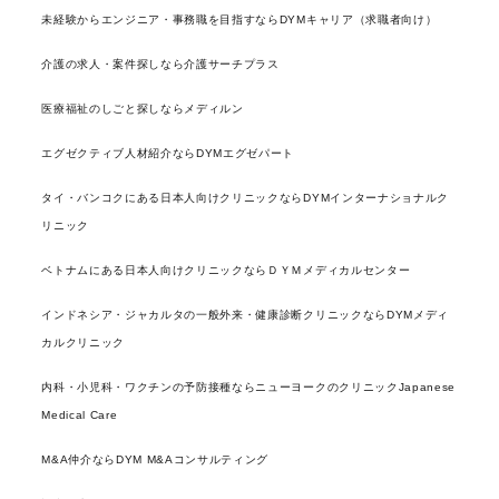
未経験からエンジニア・事務職を目指すならDYMキャリア（求職者向け）
介護の求人・案件探しなら介護サーチプラス
医療福祉のしごと探しならメディルン
エグゼクティブ人材紹介ならDYMエグゼパート
タイ・バンコクにある日本人向けクリニックならDYMインターナショナルク
リニック
ベトナムにある日本人向けクリニックならＤＹＭメディカルセンター
インドネシア・ジャカルタの一般外来・健康診断クリニックならDYMメディ
カルクリニック
内科・小児科・ワクチンの予防接種ならニューヨークのクリニックJapanese
Medical Care
M&A仲介ならDYM M&Aコンサルティング