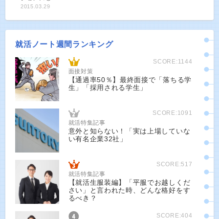
2015.03.29
就活ノート週間ランキング
SCORE:1144
面接対策
【通過率50％】最終面接で「落ちる学
生」「採用される学生」
SCORE:1091
就活特集記事
意外と知らない！「実は上場していな
い有名企業32社」
SCORE:517
就活特集記事
【就活生服装編】「平服でお越しくだ
さい」と言われた時、どんな格好をす
るべき？
SCORE:404