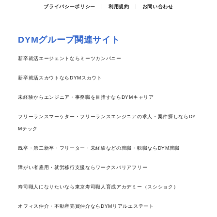
プライバシーポリシー
利用規約
お問い合わせ
DYMグループ関連サイト
新卒就活エージェントならミーツカンパニー
新卒就活スカウトならDYMスカウト
未経験からエンジニア・事務職を目指すならDYMキャリア
フリーランスマーケター・フリーランスエンジニアの求人・案件探しならDY
Mテック
既卒・第二新卒・フリーター・未経験などの就職・転職ならDYM就職
障がい者雇用・就労移行支援ならワークスバリアフリー
寿司職人になりたいなら東京寿司職人育成アカデミー（スシショク）
オフィス仲介・不動産売買仲介ならDYMリアルエステート