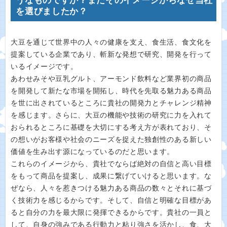
うなものですか？またそのイメージからなぜ当社
を選びましたか？
大豆を通じて世界中の人々の健康を支え、食生活、食文化を
提案している企業であり、斬新な発想で研究、開発を行って
いるイメージです。
あわせみそや豆乳グルト、アーモンド飲料など業界初の商品
を開発して新たな市場を開拓し、時代を先取る魅力ある商品
を世に出されているところに貴社の開発力とチャレンジ精神
を感じます。さらに、大豆の機能や技術の研究に力を入れて
おられるところに基礎を大切にする考え方が表れており、そ
の想いがお客様や社会のニーズを捉えた独創性のある新しい
価値を生み出す源になっているのだと思います。
これらのイメージから、貴社でならば絶対の自信と高い目標
をもって商品を提案し、成果に繋げていけると思います。な
ぜなら、人々を惹きつける魅力ある商品の数々とそれに基づ
く技術力を感じるからです。そして、自信と明確な目標があ
ると自分の力を最大限に発揮できるからです。貴社の一員と
して、自身の強みである行動力と粘り強さを活かし、食、大