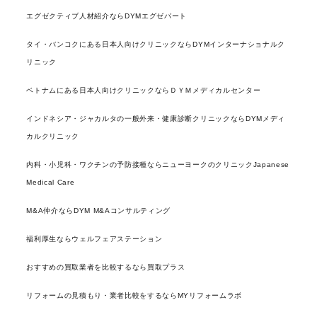
エグゼクティブ人材紹介ならDYMエグゼパート
タイ・バンコクにある日本人向けクリニックならDYMインターナショナルク
リニック
ベトナムにある日本人向けクリニックならＤＹＭメディカルセンター
インドネシア・ジャカルタの一般外来・健康診断クリニックならDYMメディ
カルクリニック
内科・小児科・ワクチンの予防接種ならニューヨークのクリニックJapanese
Medical Care
M&A仲介ならDYM M&Aコンサルティング
福利厚生ならウェルフェアステーション
おすすめの買取業者を比較するなら買取プラス
リフォームの見積もり・業者比較をするならMYリフォームラボ