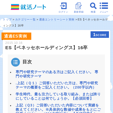
メニュー
ログイン
新規登録
検索
トップ
カテゴリー一覧
通過エントリーシート実例
ES【ベネッセホールデ
ィングス】16卒
1
SCORE
通過ES実例
2015.10.16
ES【ベネッセホールディングス】16卒
目次
専門や研究テーマのある方はご記入ください。 専
門や研究テーマ
.上記（Ｑ１）ご回答いただいた方は、専門や研究
テーマの概要をご記入ください。（200字以内）
学生時代、最も注力している取り組み、または誇り
にしていることは何でしょうか。【必須回答】
上記（Ｑ3）ご回答いただいた内容について実績を
教えてください。※具体的な数値や成果をもとにご