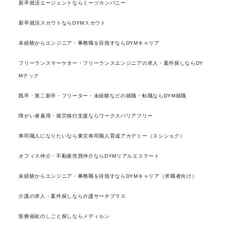
新卒就活エージェントならミーツカンパニー
新卒就活スカウトならDYMスカウト
未経験からエンジニア・事務職を目指すならDYMキャリア
フリーランスマーケター・フリーランスエンジニアの求人・案件探しならDY
Mテック
既卒・第二新卒・フリーター・未経験などの就職・転職ならDYM就職
障がい者雇用・就労移行支援ならワークスバリアフリー
寿司職人になりたいなら東京寿司職人育成アカデミー（スシショク）
オフィス仲介・不動産売買仲介ならDYMリアルエステート
未経験からエンジニア・事務職を目指すならDYMキャリア（求職者向け）
介護の求人・案件探しなら介護サーチプラス
医療福祉のしごと探しならメディルン