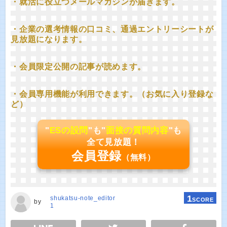
・就活に役立つメールマガジンが届きます。
・企業の選考情報の口コミ、通過エントリーシートが
見放題になります。
・会員限定公開の記事が読めます。
・会員専用機能が利用できます。（お気に入り登録な
ど）
"
ESの設問
"も"
面接の質問内容
"も
全て見放題！
会員登録
（無料）
1
shukatsu-note_editor
SCORE
by
1
E
TWEET
SHARE