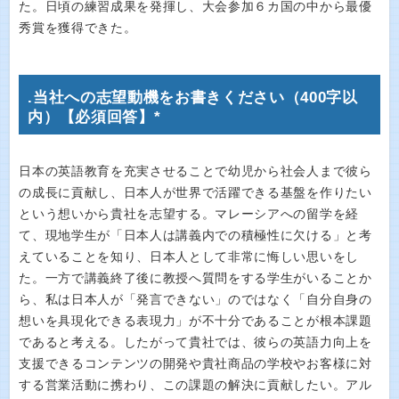
た。日頃の練習成果を発揮し、大会参加６カ国の中から最優
秀賞を獲得できた。
.当社への志望動機をお書きください（400字以
内）【必須回答】*
日本の英語教育を充実させることで幼児から社会人まで彼ら
の成長に貢献し、日本人が世界で活躍できる基盤を作りたい
という想いから貴社を志望する。マレーシアへの留学を経
て、現地学生が「日本人は講義内での積極性に欠ける」と考
えていることを知り、日本人として非常に悔しい思いをし
た。一方で講義終了後に教授へ質問をする学生がいることか
ら、私は日本人が「発言できない」のではなく「自分自身の
想いを具現化できる表現力」が不十分であることが根本課題
であると考える。したがって貴社では、彼らの英語力向上を
支援できるコンテンツの開発や貴社商品の学校やお客様に対
する営業活動に携わり、この課題の解決に貢献したい。アル