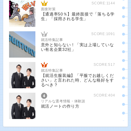
SCORE:1144
面接対策
【通過率50％】最終面接で「落ちる学
生」「採用される学生」
SCORE:1091
就活特集記事
意外と知らない！「実は上場していな
い有名企業32社」
SCORE:517
就活特集記事
【就活生服装編】「平服でお越しくだ
さい」と言われた時、どんな格好をす
るべき？
SCORE:404
リアルな選考情報・体験談
就活ノートの作り方