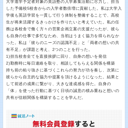
大学進学予定者対象の英語塾の入学募集活動に尽力し、担当
した予備校5校舎からの入学者数倍増に貢献した。私は大学入
学後も英語学習を一貫して行う体制を整備することで、高校
生が将来活躍するきっかけを作りたいと考えていた。私の任
務は各校舎で働く方々の営業企画立案の支援だったが、彼ら
も自身の仕事で多忙なため、当初はうまく協力を得られなか
った。私は「彼らのニーズの認識不足」と「両者の想いの共
有不足」が課題と考え、2つのことを行った。
1)担当校舎全てを直接挨拶に回り、自身の想いを発信
2)勤務時に毎日連絡を取り、相談してもらえる関係を構築
持ち前の粘り強さに基づくこれらの努力が功を奏し、次第に
彼らから自主的な協力や提案を頂けるようになった。結果と
して前述の成果に繋がり、大きな達成感を得た。自身の
「体」を使った行動に基づく日頃の誠意の積み重ねと想いの
共有が信頼関係を構築することを学んだ。