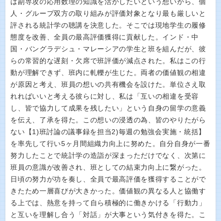
は副専攻の応用数理の知識を活かしたいという想いから、個
人・グループ双方の取り組みが評価対象となり最も厳しいと
評される統計学の聴講を決意した。そこでは現地学生の履修
態度を改善、全員の最高評価獲得に貢献した。インド・中
国・バングラデシュ・マレーシアの学生と班を組んだが、彼
らの常習的な遅刻・欠席で班評価が減点された。私はこの行
動が理解できず、班内に軋轢が生じた。両者の価値観の相違
が原因と考え、班員の想いの共有機会を設けた。単位さえ取
れればいいと考える彼らに対し、私は「互いの相違を受容
し、皆で協力して成果を残したい」という自身の留学の意義
を伝え、了承を得た。この想いの浸透の為、皆のやりたがら
ない【1)班討論の議事録を担当2)毎週の勉強会実施・統括】
を率先して行い5ヶ月間組織力向上に努めた。自分自身が一番
努力したことで統計学の造詣が深まっただけでなく、次第に
班員の意識が改善され、班としての結束力向上に繋がった。
日頃の努力が功を奏し、全員で最高評価を獲得することがで
きたため一層喜びが大きかった。価値観の異なる人と協働す
る上では、熱意を持って自ら積極的に働きかける「行動力」
と互いを理解し合う「対話」が大事という気付きを得た。こ