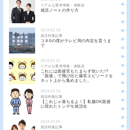
リアルな選考情報・体験談
就活ノートの作り方
2018.02.19
就活特集記事
コネ0の僕がテレビ局の内定を貰うま
で
2018.01.31
リアルな選考情報・体験談
これには面接官もたまらず吹いた!?
「面接」で飛び出た爆笑エピソードを
ネット上から集めました。
2018.02.19
就活特集記事
【これじゃ落ちるよ！】私服OK面接
に現れたトンデモ就活生
2018.03.05
就活特集記事