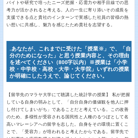
バイトや研究で培ったニーズ把握・応需力や相手目線での思
考力が活かされると考える。人の一生に寄り添いその成長を
支援できる点と貴社のインターンで実感した社員の皆様の熱
い想いに共感し、魅力を感じたため貴社を志望する。
.あなたが、これまでに受けた「授業※」で、「自
分のためになった」と思う授業内容と、その理由
を述べてください（800字以内）※授業は「小学
校・中学校・高校・大学・大学院」いずれの授業
か明確にしたうえで、論じてください。
【留学先のマラヤ大学にて聴講した統計学の授業】 私が把握
している自身の弱みとして、「自分自身の価値観を他人に押
し付けてしまいがち」であることだと考えている。この改善
のため、多様性が受容される国民性と人種のるつぼとして名
高いマレーシアへの留学を志した。自身をその環境に置くこ
とで、「受容力」が培われると考えたからである。留学先で