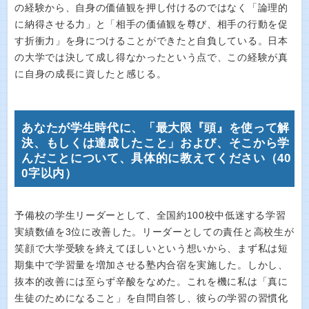
の経験から、自身の価値観を押し付けるのではなく「論理的
に納得させる力」と「相手の価値観を尊び、相手の行動を促
す折衝力」を身につけることができたと自負している。日本
の大学では決して成し得なかったという点で、この経験が真
に自身の成長に資したと感じる。
あなたが学生時代に、「最大限『頭』を使って解
決、もしくは達成したこと」および、そこから学
んだことについて、具体的に教えてください（40
0字以内）
予備校の学生リーダーとして、全国約100校中低迷する学習
実績数値を3位に改善した。リーダーとしての責任と高校生が
笑顔で大学受験を終えてほしいという想いから、まず私は短
期集中で学習量を増加させる塾内合宿を実施した。しかし、
抜本的改善には至らず辛酸をなめた。これを機に私は「真に
生徒のためになること」を自問自答し、彼らの学習の習慣化