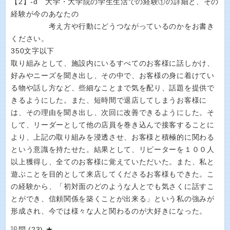
【2】‐d 大学・大学院の学生生活での経験①の詳細と、その
経験が今のあなたの
考え方や行動にどうつながっているのかをお書き
ください。
350文字以下
取り組みとして、施設内にいるすべてのお客様に話しかけ、
好みやニーズを聞き出し、その中で、お客様の身に着けてい
る物や話し方など、些細なことまで気を配り、話題を提供で
きるようにした。また、短時間で退店してしまうお客様に
は、その理由を聞き出し、次回に改善できるようにした。そ
して、リーダーとして他の店員を巻き込んで接客することに
より、上記の取り組みを浸透させ、お客様と積極的に関わる
という意識を持たせた。結果として、リピーターを１００人
以上獲得し、全てのお客様に覚えていただいた。また、私と
遊ぶことを目的として来店してくださるお客様もできた。こ
の経験から、「初対面のどのような人とでも気さくに話すこ
とができ、信頼関係を築くことが出来る」という私の強みが
形成され、今では様々な人と関わるのが大好きになった。
設問 (23) ★