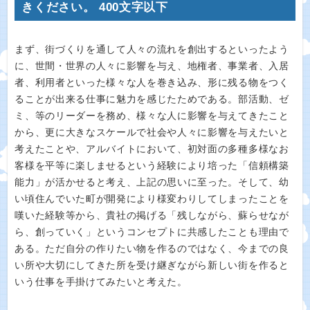
きください。 400文字以下
まず、街づくりを通して人々の流れを創出するといったよう
に、世間・世界の人々に影響を与え、地権者、事業者、入居
者、利用者といった様々な人を巻き込み、形に残る物をつく
ることが出来る仕事に魅力を感じたためである。部活動、ゼ
ミ、等のリーダーを務め、様々な人に影響を与えてきたこと
から、更に大きなスケールで社会や人々に影響を与えたいと
考えたことや、アルバイトにおいて、初対面の多種多様なお
客様を平等に楽しませるという経験により培った「信頼構築
能力」が活かせると考え、上記の思いに至った。そして、幼
い頃住んでいた町が開発により様変わりしてしまったことを
嘆いた経験等から、貴社の掲げる「残しながら、蘇らせなが
ら、創っていく」というコンセプトに共感したことも理由で
ある。ただ自分の作りたい物を作るのではなく、今までの良
い所や大切にしてきた所を受け継ぎながら新しい街を作ると
いう仕事を手掛けてみたいと考えた。