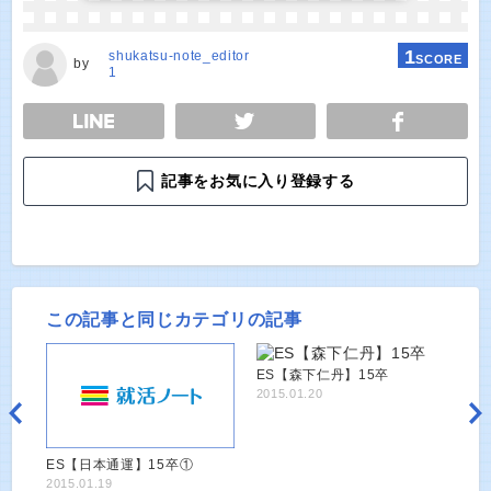
1
shukatsu-note_editor
SCORE
by
1
E
TWEET
SHARE
記事をお気に入り登録する
この記事と同じカテゴリの記事
ES【森下仁丹】15卒
2015.01.20
ES【日本通運】15卒①
2015.01.19