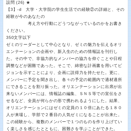
設問 (26) ★
【3】‐d 大学・大学院の学生生活での経験②の詳細と、その
経験が今のあなたの
考え方や行動にどうつながっているのかをお書き
ください。
350文字以下
ゼミのリーダーとして中心となり、ゼミの魅力を伝えるオリ
エンテーションの企画や、新入生のための情報誌を刊行し
た。その中で、非協力的なメンバーの協力を仰ぐことや日程
調整などが困難であった。そこで、綿密な計画書を用いてビ
ジョンを示すことにより、企画に説得力を持たせた。更に、
メンバーに予定を聞き出し、各々の予定の範囲内で適材適所
にできることを割り振った。オリエンテーションに出席が出
来ないメンバーには、情報誌の編集、ＳＮＳ等での宣伝をさ
せるなど、全員が何らかの形で携われるようにした。結果、
オリエンテーションにはゼミの定員の１０倍にあたる１８０
人が来場し、学部で２番目の人気ゼミになることが出来た。
この経験から、複数のメンバーで１つのものを作り上げてい
く楽しさを感じたとともに、困難さを学ぶことができた。