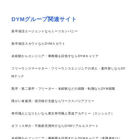
DYMグループ関連サイト
新卒就活エージェントならミーツカンパニー
新卒就活スカウトならDYMスカウト
未経験からエンジニア・事務職を目指すならDYMキャリア
フリーランスマーケター・フリーランスエンジニアの求人・案件探しならDY
Mテック
既卒・第二新卒・フリーター・未経験などの就職・転職ならDYM就職
障がい者雇用・就労移行支援ならワークスバリアフリー
寿司職人になりたいなら東京寿司職人育成アカデミー（スシショク）
オフィス仲介・不動産売買仲介ならDYMリアルエステート
未経験からエンジニア・事務職を目指すならDYMキャリア（求職者向け）