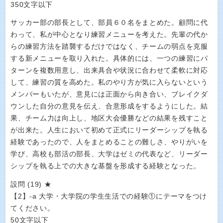
350文字以下
サッカー部の部長として、部員６０名をまとめた。顧問に代
わって、私が中心となり練習メニューを考えた。先輩の代か
らの練習方法を踏襲するだけではなく、チームの弱点を克服
する新メニューを取り入れた。具体的には、一つの練習にパ
ターンを複数用意し、出来具合や状況に合わせて柔軟に対応
して、練習の質を高めた。私のやり方が気に入らないという
メンバーもいたが、意見には正面から向き合い、ブレイクダ
ウンした自分の意見を伝え、合意形成をするようにした。結
果、チーム力は向上し、地区大会優勝などの結果を残すこと
が出来た。人生において初めて正式にリーダーシップを執る
経験であったので、人をまとめることの難しさ、やりがいを
学び、高校も部活の部長、大学はゼミの代表など、リーダー
シップを執る上での大きな基盤を形成する経験となった。
設問 (19) ★
【2】-a 大学・大学院の学生生活での経験①にテーマをつけ
てください。
50文字以下