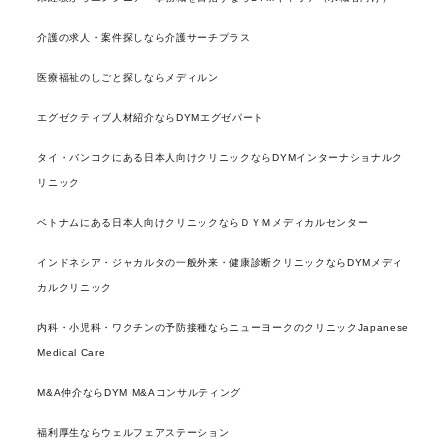
介護の求人・案件探しなら介護サーチプラス
医療福祉のしごと探しならメディルン
エグゼクティブ人材紹介ならDYMエグゼパート
タイ・バンコクにある日本人向けクリニックならDYMインターナショナルク
リニック
ベトナムにある日本人向けクリニックならＤＹＭメディカルセンター
インドネシア・ジャカルタの一般外来・健康診断クリニックならDYMメディ
カルクリニック
内科・小児科・ワクチンの予防接種ならニューヨークのクリニックJapanese
Medical Care
M&A仲介ならDYM M&Aコンサルティング
福利厚生ならウェルフェアステーション