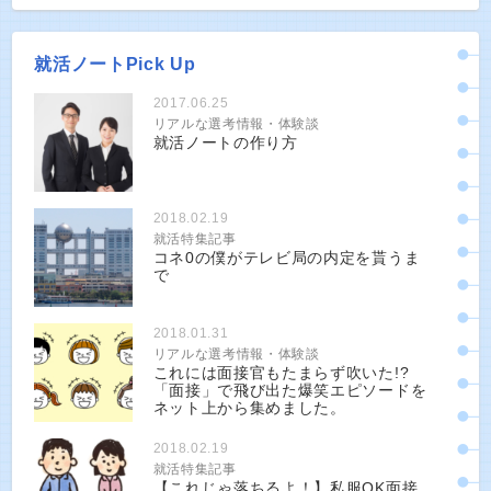
就活ノートPick Up
2017.06.25
リアルな選考情報・体験談
就活ノートの作り方
2018.02.19
就活特集記事
コネ0の僕がテレビ局の内定を貰うま
で
2018.01.31
リアルな選考情報・体験談
これには面接官もたまらず吹いた!?
「面接」で飛び出た爆笑エピソードを
ネット上から集めました。
2018.02.19
就活特集記事
【これじゃ落ちるよ！】私服OK面接