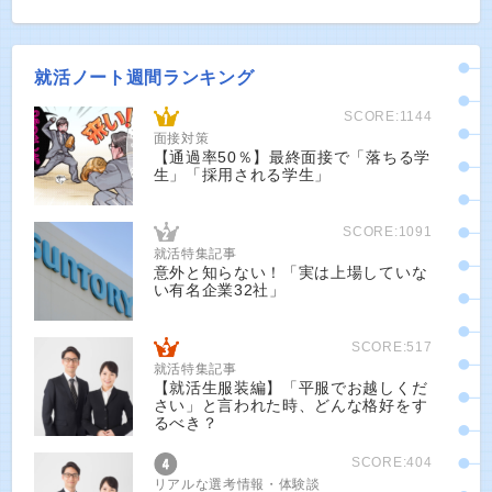
就活ノート週間ランキング
SCORE:1144
面接対策
【通過率50％】最終面接で「落ちる学
生」「採用される学生」
SCORE:1091
就活特集記事
意外と知らない！「実は上場していな
い有名企業32社」
SCORE:517
就活特集記事
【就活生服装編】「平服でお越しくだ
さい」と言われた時、どんな格好をす
るべき？
SCORE:404
リアルな選考情報・体験談