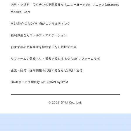
内科・小児科・ワクチンの予防接種ならニューヨークのクリニックJapanese
Medical Care
M&A仲介ならDYM M&Aコンサルティング
福利厚生ならウェルフェアステーション
おすすめの買取業者を比較するなら買取プラス
リフォームの見積もり・業者比較をするならMYリフォームラボ
企業・給与・採用情報を比較するならビジ研！通信
BtoBサービス比較ならBIZNAVI byDYM
© 2026 DYM Co., Ltd.