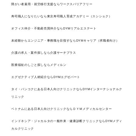
障がい者雇用・就労移行支援ならワークスバリアフリー
寿司職人になりたいなら東京寿司職人育成アカデミー（スシショク）
オフィス仲介・不動産売買仲介ならDYMリアルエステート
未経験からエンジニア・事務職を目指すならDYMキャリア（求職者向け）
介護の求人・案件探しなら介護サーチプラス
医療福祉のしごと探しならメディルン
エグゼクティブ人材紹介ならDYMエグゼパート
タイ・バンコクにある日本人向けクリニックならDYMインターナショナルク
リニック
ベトナムにある日本人向けクリニックならＤＹＭメディカルセンター
インドネシア・ジャカルタの一般外来・健康診断クリニックならDYMメディ
カルクリニック