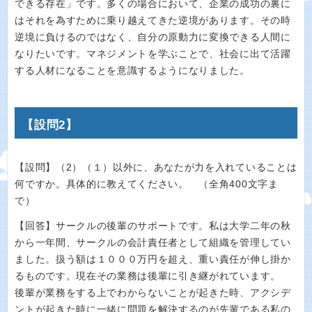
できる存在」です。多くの場合において、企業の成功の裏に
はそれを為すために乗り越えてきた逆境があります。その時
逆境に負けるのではなく、自分の原動力に変換できる人間に
なりたいです。マネジメントを学ぶことで、社会に出て活躍
する人材になることを意識するようになりました。
【設問2】
【設問】（2）（１）以外に、あなたが力を入れていることは
何ですか。具体的に教えてください。 （全角400文字ま
で）
【回答】サークルの後輩のサポートです。私は大学二年の秋
から一年間、サークルの会計責任者として組織を管理してい
ました。扱う額は１０００万円を超え、重い責任が伸し掛か
るものです。現在その業務は後輩に引き継がれています。
後輩が業務をする上でわからないことが起きた時、アクシデ
ントが起きた時に一緒に問題を解決するのが先輩である私の