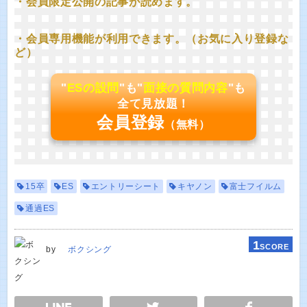
・会員限定公開の記事が読めます。
・会員専用機能が利用できます。（お気に入り登録な
ど）
"
ESの設問
"も"
面接の質問内容
"も
全て見放題！
会員登録
（無料）
15卒
ES
エントリーシート
キヤノン
富士フイルム
通過ES
1
SCORE
by
ボクシング
E
TWEET
SHARE