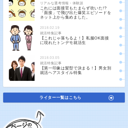
リアルな選考情報・体験談
これには面接官もたまらず吹いた!?
「面接」で飛び出た爆笑エピソードを
ネット上から集めました。
2018.02.19
就活特集記事
【これじゃ落ちるよ！】私服OK面接
に現れたトンデモ就活生
2018.03.05
就活特集記事
【第一印象は髪型で決まる！】男女別
就活ヘアスタイル特集
ライター一覧はこちら