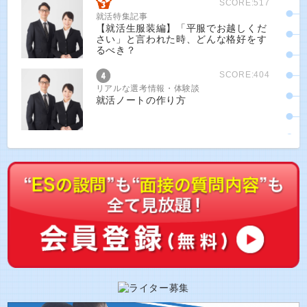
SCORE:517
就活特集記事
【就活生服装編】「平服でお越しくだ
さい」と言われた時、どんな格好をす
るべき？
SCORE:404
リアルな選考情報・体験談
就活ノートの作り方