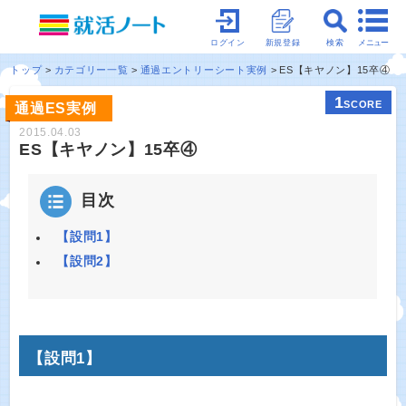
メニュー
ログイン
新規登録
検索
トップ
カテゴリー一覧
通過エントリーシート実例
ES【キヤノン】15卒④
1
SCORE
通過ES実例
2015.04.03
ES【キヤノン】15卒④
目次
【設問1】
【設問2】
【設問1】