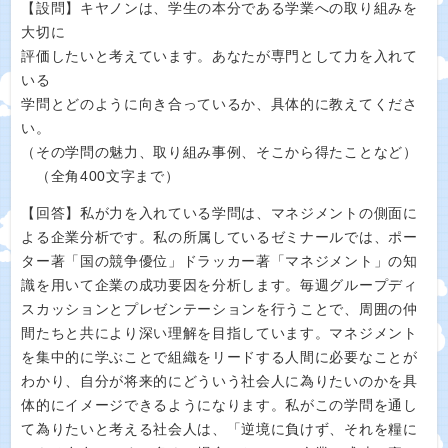
【設問】キヤノンは、学生の本分である学業への取り組みを
大切に
評価したいと考えています。あなたが専門として力を入れて
いる
学問とどのように向き合っているか、具体的に教えてくださ
い。
（その学問の魅力、取り組み事例、そこから得たことなど）
（全角400文字まで）
【回答】私が力を入れている学問は、マネジメントの側面に
よる企業分析です。私の所属しているゼミナールでは、ポー
ター著「国の競争優位」ドラッカー著「マネジメント」の知
識を用いて企業の成功要因を分析します。毎週グループディ
スカッションとプレゼンテーションを行うことで、周囲の仲
間たちと共により深い理解を目指しています。マネジメント
を集中的に学ぶことで組織をリードする人間に必要なことが
わかり、自分が将来的にどういう社会人に為りたいのかを具
体的にイメージできるようになります。私がこの学問を通し
て為りたいと考える社会人は、「逆境に負けず、それを糧に