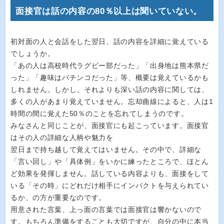
面接官は話の内容の80％以上は聞いていない。
初対面の人と会話をした翌日、話の内容を詳細に覚えている
でしょうか。
「あの人は高校時代ラグビー部だった」「出身地は熊本県だ
った」「趣味はパチンコだった」等、概要は覚えているかも
しれません。しかし、それよりも深い話の内容に関しては、
多くの人があまり覚えていません。忘却曲線によると、人は1
時間の間に覚えた50％のことを忘れてしまうのです。
みなさんと同じことが、面接官にも起こっています。面接官
はその人の詳細な人柄や魅力を
翌日まで持ち越して覚えてはいません。その中で、詳細な
「言い回し」や「具体例」をいかに練ったところで、ほとん
ど効果を発揮しません。話している内容よりも、面接をして
いる「その時」にどれだけ相手にインパクトを与えられてい
るか、の方が重要なのです。
用意された言葉、上っ面の言葉では面接官は響かないので
す。もちろん準備をすることも大切ですが、自分の中に本当