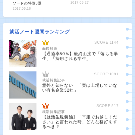
2017.05.27
ソードの特徴3選
2017.05.18
就活ノート週間ランキング
SCORE:1144
面接対策
【通過率50％】最終面接で「落ちる学
生」「採用される学生」
SCORE:1091
就活特集記事
意外と知らない！「実は上場していな
い有名企業32社」
SCORE:517
就活特集記事
【就活生服装編】「平服でお越しくだ
さい」と言われた時、どんな格好をす
るべき？