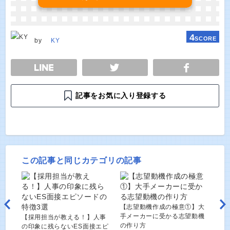
4
SCORE
by
KY
E
TWEET
SHARE
記事をお気に入り登録する
この記事と同じカテゴリの記事
【志望動機作成の極意①】大
手メーカーに受かる志望動機
【採用担当が教える！】人事
の作り方
の印象に残らないES面接エピ