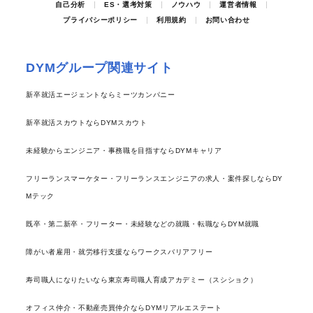
自己分析
ES・選考対策
ノウハウ
運営者情報
プライバシーポリシー
利用規約
お問い合わせ
DYMグループ関連サイト
新卒就活エージェントならミーツカンパニー
新卒就活スカウトならDYMスカウト
未経験からエンジニア・事務職を目指すならDYMキャリア
フリーランスマーケター・フリーランスエンジニアの求人・案件探しならDY
Mテック
既卒・第二新卒・フリーター・未経験などの就職・転職ならDYM就職
障がい者雇用・就労移行支援ならワークスバリアフリー
寿司職人になりたいなら東京寿司職人育成アカデミー（スシショク）
オフィス仲介・不動産売買仲介ならDYMリアルエステート