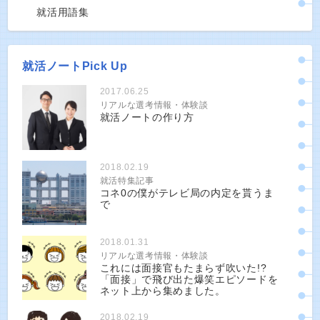
就活用語集
就活ノートPick Up
2017.06.25
リアルな選考情報・体験談
就活ノートの作り方
2018.02.19
就活特集記事
コネ0の僕がテレビ局の内定を貰うま
で
2018.01.31
リアルな選考情報・体験談
これには面接官もたまらず吹いた!?
「面接」で飛び出た爆笑エピソードを
ネット上から集めました。
2018.02.19