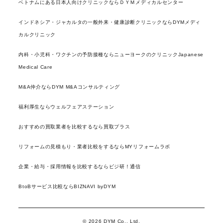
ベトナムにある日本人向けクリニックならＤＹＭメディカルセンター
インドネシア・ジャカルタの一般外来・健康診断クリニックならDYMメディ
カルクリニック
内科・小児科・ワクチンの予防接種ならニューヨークのクリニックJapanese
Medical Care
M&A仲介ならDYM M&Aコンサルティング
福利厚生ならウェルフェアステーション
おすすめの買取業者を比較するなら買取プラス
リフォームの見積もり・業者比較をするならMYリフォームラボ
企業・給与・採用情報を比較するならビジ研！通信
BtoBサービス比較ならBIZNAVI byDYM
© 2026 DYM Co., Ltd.