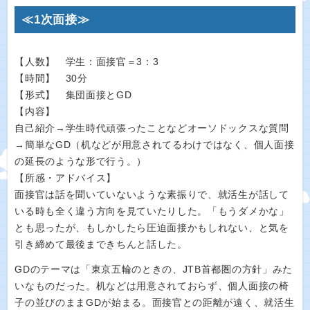
≪1次面接≫
【人数】 学生：面接官＝3：3
【時間】 30分
【形式】 集団面接とGD
【内容】
自己紹介→学生時代頑張ったことなどオーソドックスな質問
→簡単なGD（机などが用意されてるわけではなく、個人面接
の延長のような形で行う。）
【所感・アドバイス】
面接官は話を聞いていないような素振りで、就活生が話して
いる時も全く違う方向を見ていたりした。「もうダメかな」
とも思ったが、もしかしたら圧迫面接かもしれない、と気を
引き締めて最後まできちんと話した。
GDのテーマは「東京五輪のときの、JTB首都圏の方針」みた
いなものだった。机などは用意されておらず、個人面接の椅
子の並びのままGDが始まる。面接官との距離が遠く、就活生