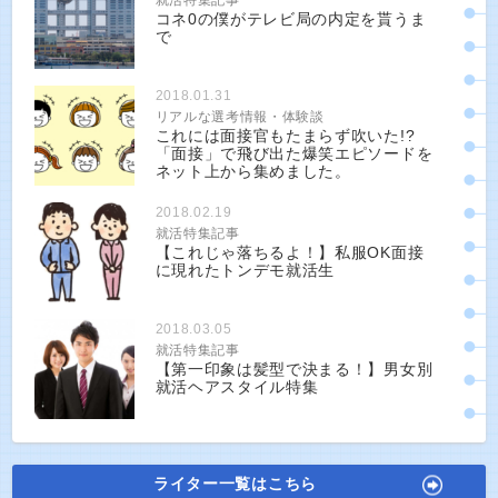
就活特集記事
コネ0の僕がテレビ局の内定を貰うま
で
2018.01.31
リアルな選考情報・体験談
これには面接官もたまらず吹いた!?
「面接」で飛び出た爆笑エピソードを
ネット上から集めました。
2018.02.19
就活特集記事
【これじゃ落ちるよ！】私服OK面接
に現れたトンデモ就活生
2018.03.05
就活特集記事
【第一印象は髪型で決まる！】男女別
就活ヘアスタイル特集
ライター一覧はこちら