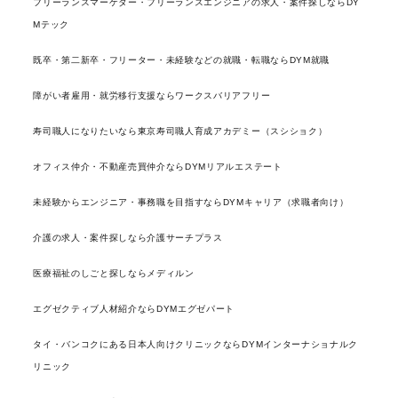
フリーランスマーケター・フリーランスエンジニアの求人・案件探しならDY
Mテック
既卒・第二新卒・フリーター・未経験などの就職・転職ならDYM就職
障がい者雇用・就労移行支援ならワークスバリアフリー
寿司職人になりたいなら東京寿司職人育成アカデミー（スシショク）
オフィス仲介・不動産売買仲介ならDYMリアルエステート
未経験からエンジニア・事務職を目指すならDYMキャリア（求職者向け）
介護の求人・案件探しなら介護サーチプラス
医療福祉のしごと探しならメディルン
エグゼクティブ人材紹介ならDYMエグゼパート
タイ・バンコクにある日本人向けクリニックならDYMインターナショナルク
リニック