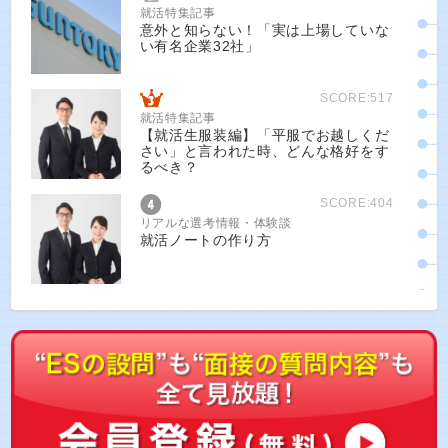
就活特集記事
意外と知らない！「実は上場していな
い有名企業32社」
SCORE:517
就活特集記事
【就活生服装編】「平服でお越しくだ
さい」と言われた時、どんな格好をす
るべき？
SCORE:404
リアルな選考情報・体験談
就活ノートの作り方