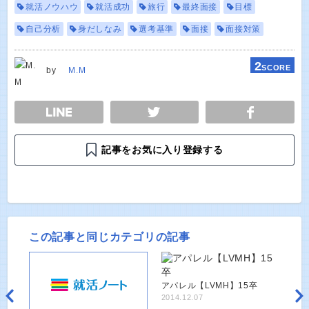
就活ノウハウ
就活成功
旅行
最終面接
目標
自己分析
身だしなみ
選考基準
面接
面接対策
2
SCORE
by
M.M
E
TWEET
SHARE
記事をお気に入り登録する
この記事と同じカテゴリの記事
アパレル【LVMH】15卒
2014.12.07