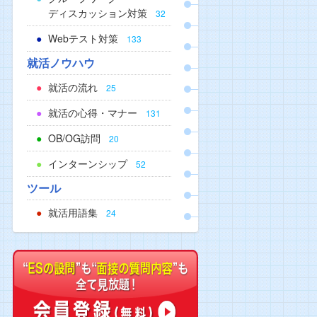
ディスカッション対策
32
Webテスト対策
133
就活ノウハウ
就活の流れ
25
就活の心得・マナー
131
OB/OG訪問
20
インターンシップ
52
ツール
就活用語集
24