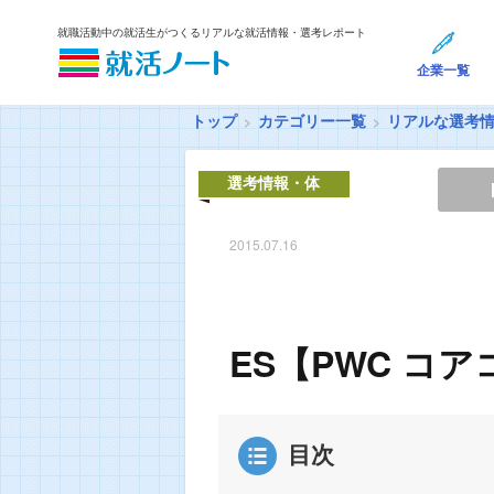
就職活動中の就活生がつくるリアルな就活情報・選考レポート
企業一覧
トップ
カテゴリー一覧
リアルな選考
選考情報・体
験談
2015.07.16
ES【PWC コ
目次