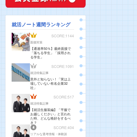
就活ノート週間ランキング
SCORE:1144
面接対策
【通過率50％】最終面接で
「落ちる学生」「採用され
る学生」
SCORE:1091
就活特集記事
意外と知らない！「実は上
場していない有名企業32
社」
SCORE:517
就活特集記事
【就活生服装編】「平服で
お越しください」と言われ
た時、どんな格好をするべ
き？
SCORE:404
リアルな選考情報・体験談