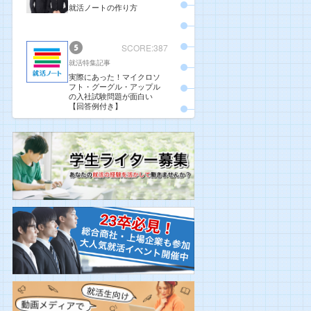
就活ノートの作り方
SCORE:387
就活特集記事
実際にあった！マイクロソ
フト・グーグル・アップル
の入社試験問題が面白い
【回答例付き】