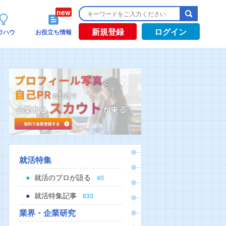
新規登録
ログイン
ウハウ
お役立ち情報
就活特集
就活のプロが語る
40
就活特集記事
633
業界・企業研究