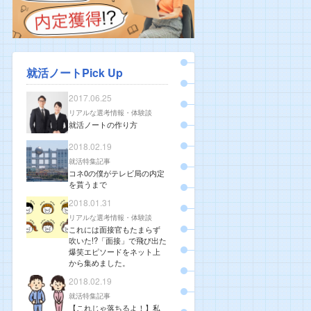
就活ノートPick Up
2017.06.25
リアルな選考情報・体験談
就活ノートの作り方
2018.02.19
就活特集記事
コネ0の僕がテレビ局の内定
を貰うまで
2018.01.31
リアルな選考情報・体験談
これには面接官もたまらず
吹いた!?「面接」で飛び出た
爆笑エピソードをネット上
から集めました。
2018.02.19
就活特集記事
【これじゃ落ちるよ！】私