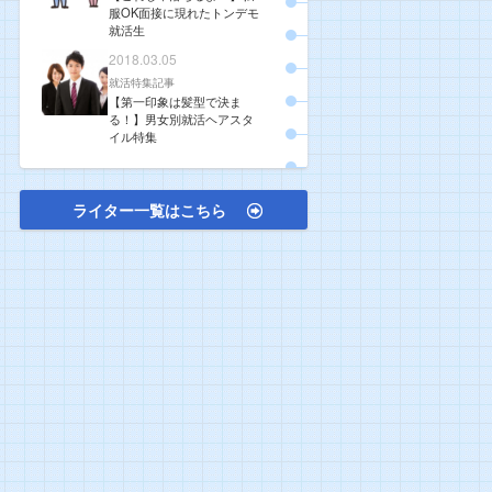
服OK面接に現れたトンデモ
就活生
2018.03.05
就活特集記事
【第一印象は髪型で決ま
る！】男女別就活ヘアスタ
イル特集
ライター一覧はこちら