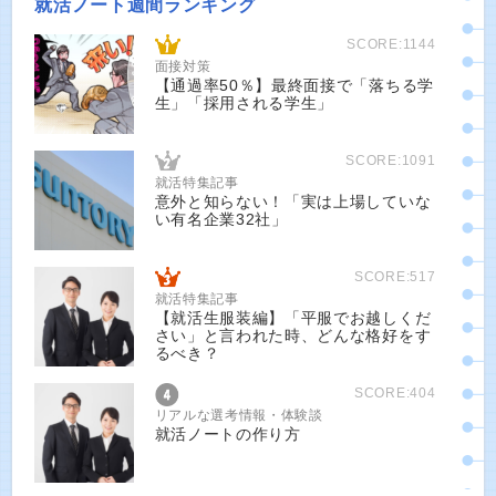
就活ノート週間ランキング
SCORE:1144
面接対策
【通過率50％】最終面接で「落ちる学
生」「採用される学生」
SCORE:1091
就活特集記事
意外と知らない！「実は上場していな
い有名企業32社」
SCORE:517
就活特集記事
【就活生服装編】「平服でお越しくだ
さい」と言われた時、どんな格好をす
るべき？
SCORE:404
リアルな選考情報・体験談
就活ノートの作り方