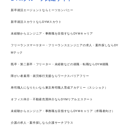
新卒就活エージェントならミーツカンパニー
新卒就活スカウトならDYMスカウト
未経験からエンジニア・事務職を目指すならDYMキャリア
フリーランスマーケター・フリーランスエンジニアの求人・案件探しならDY
Mテック
既卒・第二新卒・フリーター・未経験などの就職・転職ならDYM就職
障がい者雇用・就労移行支援ならワークスバリアフリー
寿司職人になりたいなら東京寿司職人育成アカデミー（スシショク）
オフィス仲介・不動産売買仲介ならDYMリアルエステート
未経験からエンジニア・事務職を目指すならDYMキャリア（求職者向け）
介護の求人・案件探しなら介護サーチプラス