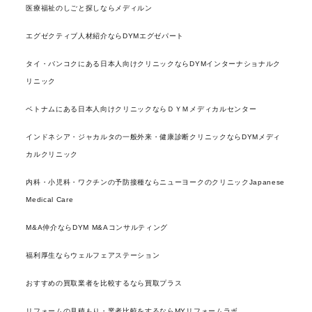
医療福祉のしごと探しならメディルン
エグゼクティブ人材紹介ならDYMエグゼパート
タイ・バンコクにある日本人向けクリニックならDYMインターナショナルク
リニック
ベトナムにある日本人向けクリニックならＤＹＭメディカルセンター
インドネシア・ジャカルタの一般外来・健康診断クリニックならDYMメディ
カルクリニック
内科・小児科・ワクチンの予防接種ならニューヨークのクリニックJapanese
Medical Care
M&A仲介ならDYM M&Aコンサルティング
福利厚生ならウェルフェアステーション
おすすめの買取業者を比較するなら買取プラス
リフォームの見積もり・業者比較をするならMYリフォームラボ