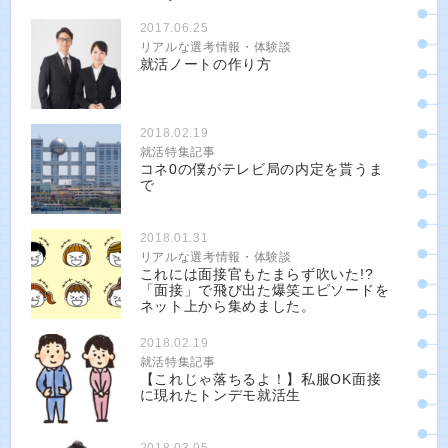
2017.06.25
リアルな選考情報・体験談
就活ノートの作り方
2018.02.19
就活特集記事
コネ0の僕がテレビ局の内定を貰うま
で
2018.01.31
リアルな選考情報・体験談
これには面接官もたまらず吹いた!?
「面接」で飛び出た爆笑エピソードを
ネット上から集めました。
2018.02.19
就活特集記事
【これじゃ落ちるよ！】私服OK面接
に現れたトンデモ就活生