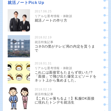
就活ノートPick Up
2017.06.25
リアルな選考情報・体験談
就活ノートの作り方
2018.02.19
就活特集記事
コネ0の僕がテレビ局の内定を貰うま
で
2018.01.31
リアルな選考情報・体験談
これには面接官もたまらず吹いた!?
「面接」で飛び出た爆笑エピソードを
ネット上から集めました。
2018.02.19
就活特集記事
【これじゃ落ちるよ！】私服OK面接
に現れたトンデモ就活生