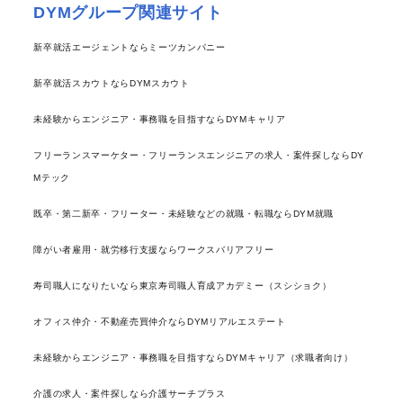
DYMグループ関連サイト
新卒就活エージェントならミーツカンパニー
新卒就活スカウトならDYMスカウト
未経験からエンジニア・事務職を目指すならDYMキャリア
フリーランスマーケター・フリーランスエンジニアの求人・案件探しならDY
Mテック
既卒・第二新卒・フリーター・未経験などの就職・転職ならDYM就職
障がい者雇用・就労移行支援ならワークスバリアフリー
寿司職人になりたいなら東京寿司職人育成アカデミー（スシショク）
オフィス仲介・不動産売買仲介ならDYMリアルエステート
未経験からエンジニア・事務職を目指すならDYMキャリア（求職者向け）
介護の求人・案件探しなら介護サーチプラス