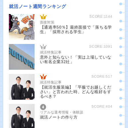
就活ノート週間ランキング
SCORE:1144
面接対策
【通過率50％】最終面接で「落ちる学
生」「採用される学生」
SCORE:1091
就活特集記事
意外と知らない！「実は上場していな
い有名企業32社」
SCORE:517
就活特集記事
【就活生服装編】「平服でお越しくだ
さい」と言われた時、どんな格好をす
るべき？
SCORE:404
リアルな選考情報・体験談
就活ノートの作り方