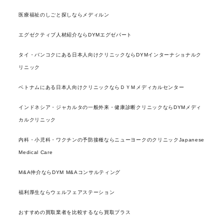
医療福祉のしごと探しならメディルン
エグゼクティブ人材紹介ならDYMエグゼパート
タイ・バンコクにある日本人向けクリニックならDYMインターナショナルク
リニック
ベトナムにある日本人向けクリニックならＤＹＭメディカルセンター
インドネシア・ジャカルタの一般外来・健康診断クリニックならDYMメディ
カルクリニック
内科・小児科・ワクチンの予防接種ならニューヨークのクリニックJapanese
Medical Care
M&A仲介ならDYM M&Aコンサルティング
福利厚生ならウェルフェアステーション
おすすめの買取業者を比較するなら買取プラス