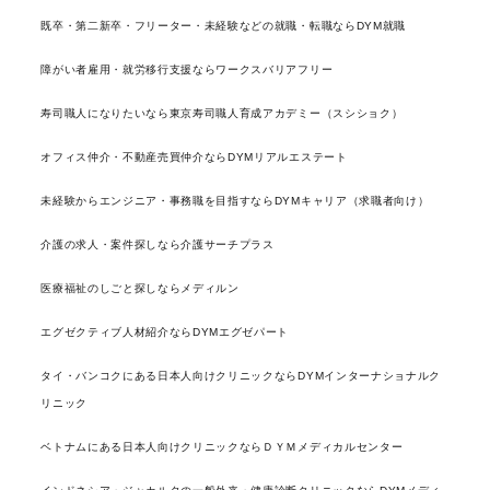
既卒・第二新卒・フリーター・未経験などの就職・転職ならDYM就職
障がい者雇用・就労移行支援ならワークスバリアフリー
寿司職人になりたいなら東京寿司職人育成アカデミー（スシショク）
オフィス仲介・不動産売買仲介ならDYMリアルエステート
未経験からエンジニア・事務職を目指すならDYMキャリア（求職者向け）
介護の求人・案件探しなら介護サーチプラス
医療福祉のしごと探しならメディルン
エグゼクティブ人材紹介ならDYMエグゼパート
タイ・バンコクにある日本人向けクリニックならDYMインターナショナルク
リニック
ベトナムにある日本人向けクリニックならＤＹＭメディカルセンター