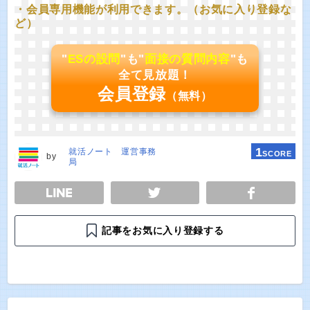
・会員専用機能が利用できます。（お気に入り登録な
ど）
"
ESの設問
"も"
面接の質問内容
"も
全て見放題！
会員登録
（無料）
1
就活ノート 運営事務
SCORE
by
局
E
TWEET
SHARE
記事をお気に入り登録する