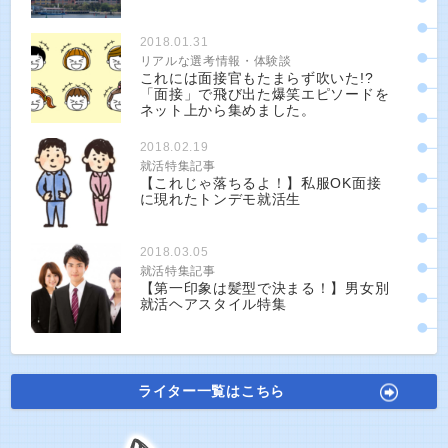
2018.01.31
リアルな選考情報・体験談
これには面接官もたまらず吹いた!?
「面接」で飛び出た爆笑エピソードを
ネット上から集めました。
2018.02.19
就活特集記事
【これじゃ落ちるよ！】私服OK面接
に現れたトンデモ就活生
2018.03.05
就活特集記事
【第一印象は髪型で決まる！】男女別
就活ヘアスタイル特集
ライター一覧はこちら