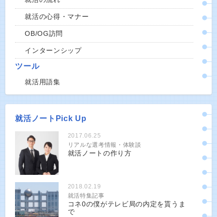
就活の心得・マナー
OB/OG訪問
インターンシップ
ツール
就活用語集
就活ノートPick Up
2017.06.25
リアルな選考情報・体験談
就活ノートの作り方
2018.02.19
就活特集記事
コネ0の僕がテレビ局の内定を貰うま
で