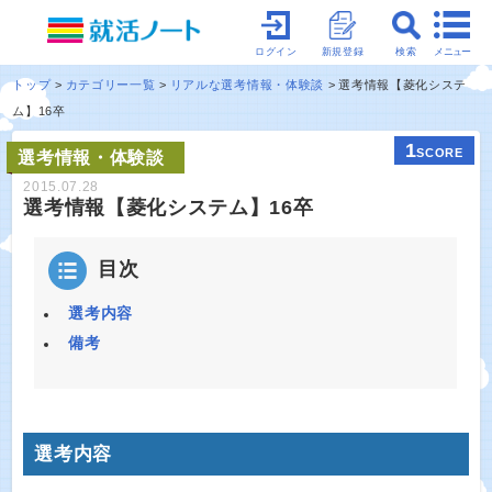
メニュー
ログイン
新規登録
検索
トップ
カテゴリー一覧
リアルな選考情報・体験談
選考情報【菱化システ
ム】16卒
1
SCORE
選考情報・体験談
2015.07.28
選考情報【菱化システム】16卒
目次
選考内容
備考
選考内容