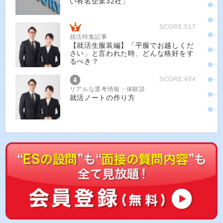
い有名企業32社」
SCORE:517
就活特集記事
【就活生服装編】「平服でお越しくだ
さい」と言われた時、どんな格好をす
るべき？
SCORE:404
リアルな選考情報・体験談
就活ノートの作り方