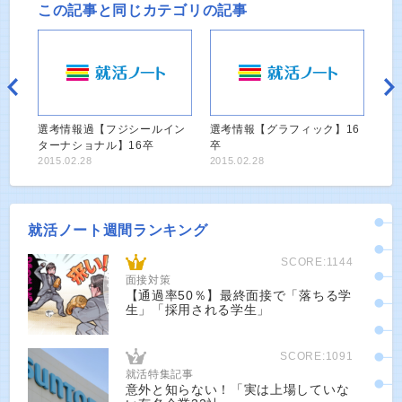
この記事と同じカテゴリの記事
選考情報過【フジシールイン
選考情報【グラフィック】16
ターナショナル】16卒
卒
2015.02.28
2015.02.28
就活ノート週間ランキング
SCORE:1144
面接対策
【通過率50％】最終面接で「落ちる学
生」「採用される学生」
SCORE:1091
就活特集記事
意外と知らない！「実は上場していな