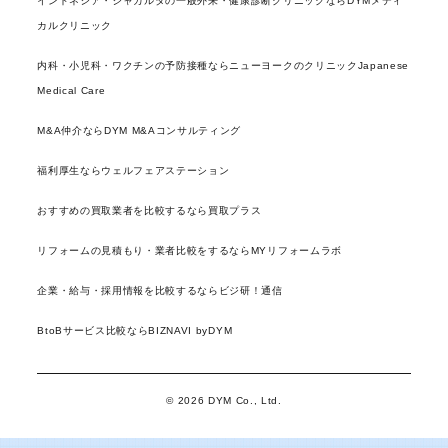
インドネシア・ジャカルタの一般外来・健康診断クリニックならDYMメディ
カルクリニック
内科・小児科・ワクチンの予防接種ならニューヨークのクリニックJapanese
Medical Care
M&A仲介ならDYM M&Aコンサルティング
福利厚生ならウェルフェアステーション
おすすめの買取業者を比較するなら買取プラス
リフォームの見積もり・業者比較をするならMYリフォームラボ
企業・給与・採用情報を比較するならビジ研！通信
BtoBサービス比較ならBIZNAVI byDYM
© 2026 DYM Co., Ltd.