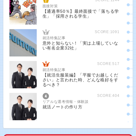
面接対策
【通過率50％】最終面接で「落ちる学
生」「採用される学生」
SCORE:1091
就活特集記事
意外と知らない！「実は上場していな
い有名企業32社」
SCORE:517
就活特集記事
【就活生服装編】「平服でお越しくだ
さい」と言われた時、どんな格好をす
るべき？
SCORE:404
リアルな選考情報・体験談
就活ノートの作り方