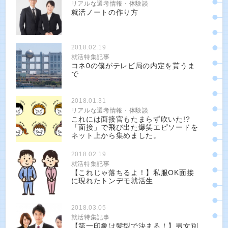
リアルな選考情報・体験談
就活ノートの作り方
2018.02.19
就活特集記事
コネ0の僕がテレビ局の内定を貰うま
で
2018.01.31
リアルな選考情報・体験談
これには面接官もたまらず吹いた!?
「面接」で飛び出た爆笑エピソードを
ネット上から集めました。
2018.02.19
就活特集記事
【これじゃ落ちるよ！】私服OK面接
に現れたトンデモ就活生
2018.03.05
就活特集記事
【第一印象は髪型で決まる！】男女別