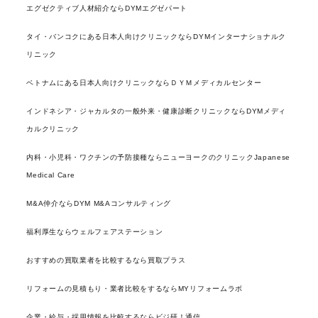
エグゼクティブ人材紹介ならDYMエグゼパート
タイ・バンコクにある日本人向けクリニックならDYMインターナショナルク
リニック
ベトナムにある日本人向けクリニックならＤＹＭメディカルセンター
インドネシア・ジャカルタの一般外来・健康診断クリニックならDYMメディ
カルクリニック
内科・小児科・ワクチンの予防接種ならニューヨークのクリニックJapanese
Medical Care
M&A仲介ならDYM M&Aコンサルティング
福利厚生ならウェルフェアステーション
おすすめの買取業者を比較するなら買取プラス
リフォームの見積もり・業者比較をするならMYリフォームラボ
企業・給与・採用情報を比較するならビジ研！通信