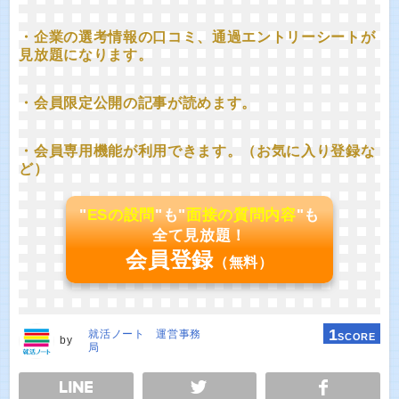
・企業の選考情報の口コミ、通過エントリーシートが
見放題になります。
・会員限定公開の記事が読めます。
・会員専用機能が利用できます。（お気に入り登録な
ど）
"
ESの設問
"も"
面接の質問内容
"も
全て見放題！
会員登録
（無料）
1
就活ノート 運営事務
SCORE
by
局
E
TWEET
SHARE