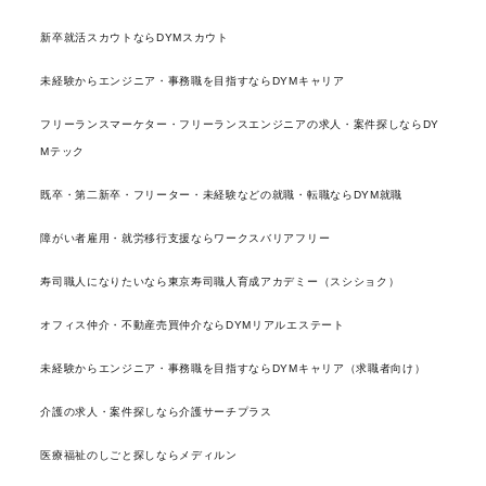
新卒就活スカウトならDYMスカウト
未経験からエンジニア・事務職を目指すならDYMキャリア
フリーランスマーケター・フリーランスエンジニアの求人・案件探しならDY
Mテック
既卒・第二新卒・フリーター・未経験などの就職・転職ならDYM就職
障がい者雇用・就労移行支援ならワークスバリアフリー
寿司職人になりたいなら東京寿司職人育成アカデミー（スシショク）
オフィス仲介・不動産売買仲介ならDYMリアルエステート
未経験からエンジニア・事務職を目指すならDYMキャリア（求職者向け）
介護の求人・案件探しなら介護サーチプラス
医療福祉のしごと探しならメディルン