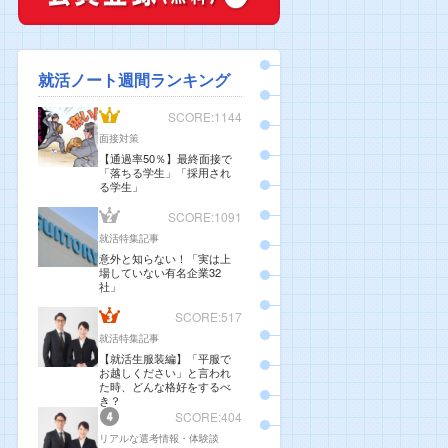
就活ノート週間ランキング
SCORE:1144
面接対策
【通過率50％】最終面接で
「落ちる学生」「採用され
る学生」
SCORE:1091
就活特集記事
意外と知らない！「実は上
場していない有名企業32
社」
SCORE:517
就活特集記事
【就活生服装編】「平服で
お越しください」と言われ
た時、どんな格好をするべ
き？
SCORE:404
リアルな選考情報・体験談