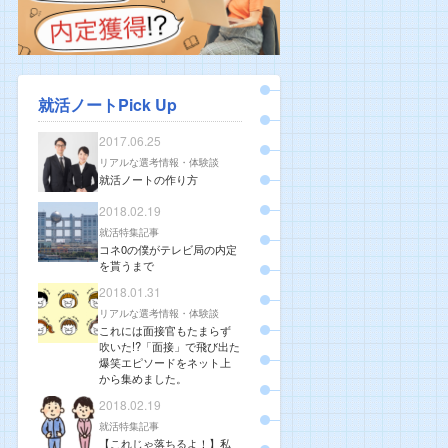
就活ノートPick Up
2017.06.25
リアルな選考情報・体験談
就活ノートの作り方
2018.02.19
就活特集記事
コネ0の僕がテレビ局の内定
を貰うまで
2018.01.31
リアルな選考情報・体験談
これには面接官もたまらず
吹いた!?「面接」で飛び出た
爆笑エピソードをネット上
から集めました。
2018.02.19
就活特集記事
【これじゃ落ちるよ！】私