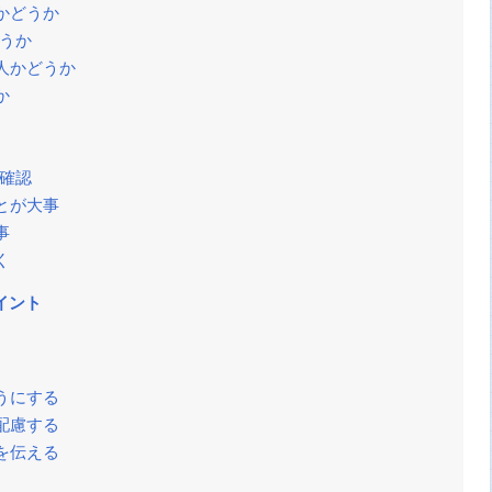
かどうか
どうか
人かどうか
か
と確認
とが大事
事
く
イント
うにする
配慮する
を伝える