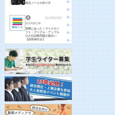
就活ノートの作り方
SCORE:387
就活特集記事
実際にあった！マイクロソ
フト・グーグル・アップル
の入社試験問題が面白い
【回答例付き】