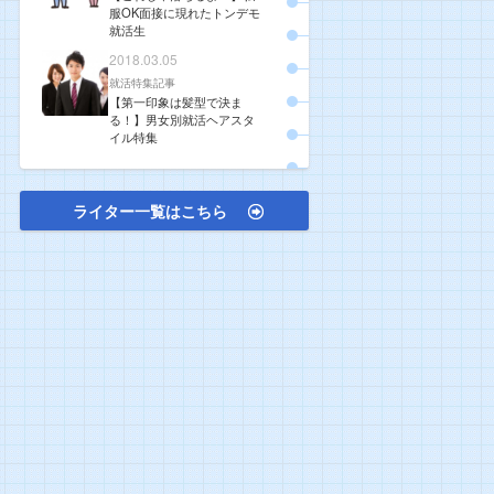
服OK面接に現れたトンデモ
就活生
2018.03.05
就活特集記事
【第一印象は髪型で決ま
る！】男女別就活ヘアスタ
イル特集
ライター一覧はこちら