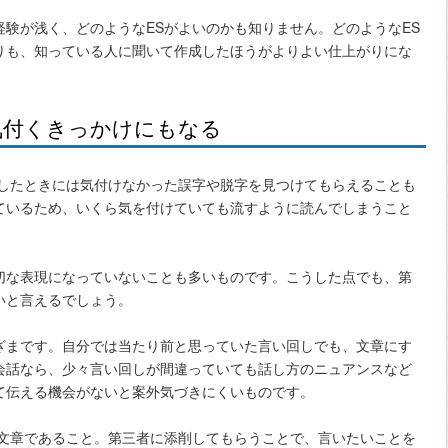
験が浅く、どのようなESがよいのかも知りません。どのようなES
りも、知っている人に聞いて作成したほうがよりよい仕上がりにな
気付くきっかけにもなる
認したときには気付けなかった誤字や脱字を見つけてもらえることも
ているため、いくら気を付けていても流すように読んでしまうこと
切な表現になっていないことも多いものです。こうした点でも、第
いと言えるでしょう。
ざまです。自分では当たり前と思っていた言い回しでも、文章にす
会話なら、少々言い回しが間違っていても話し方のニュアンスなど
て伝える機会がないと案外気づきにくいものです。
る文章であること。第三者に添削してもらうことで、言いたいことを