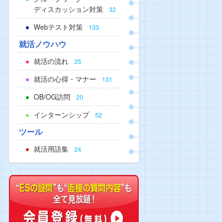
ディスカッション対策
32
Webテスト対策
133
就活ノウハウ
就活の流れ
25
就活の心得・マナー
131
OB/OG訪問
20
インターンシップ
52
ツール
就活用語集
24