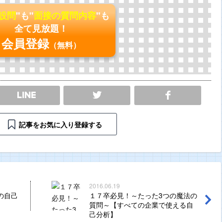
の設問
"も"
面接の質問内容
"も
全て見放題！
会員登録
（無料）
SHARE
記事をお気に入り登録する
2016.06.19
の自己
１７卒必見！～たった3つの魔法の
質問～【すべての企業で使える自
己分析】