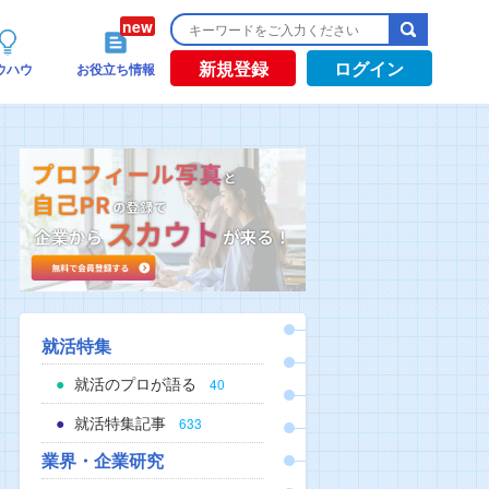
新規登録
ログイン
ウハウ
お役立ち情報
就活特集
就活のプロが語る
40
就活特集記事
633
業界・企業研究