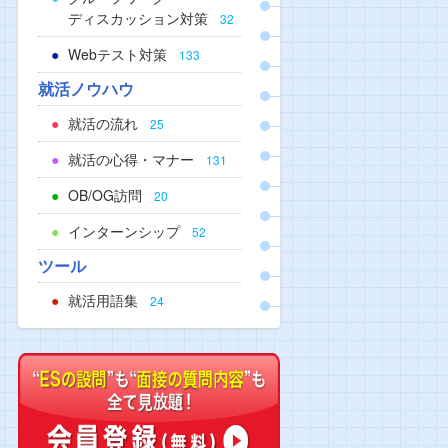
ディスカッション対策
32
Webテスト対策
133
就活ノウハウ
就活の流れ
25
就活の心得・マナー
131
OB/OG訪問
20
インターンシップ
52
ツール
就活用語集
24