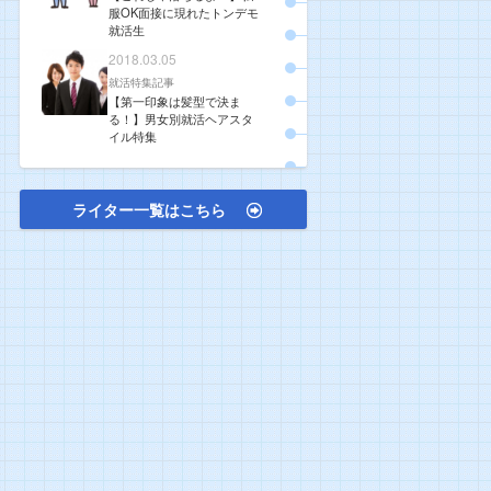
服OK面接に現れたトンデモ
就活生
2018.03.05
就活特集記事
【第一印象は髪型で決ま
る！】男女別就活ヘアスタ
イル特集
ライター一覧はこちら