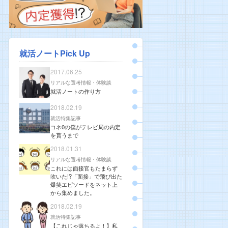
就活ノートPick Up
2017.06.25
リアルな選考情報・体験談
就活ノートの作り方
2018.02.19
就活特集記事
コネ0の僕がテレビ局の内定
を貰うまで
2018.01.31
リアルな選考情報・体験談
これには面接官もたまらず
吹いた!?「面接」で飛び出た
爆笑エピソードをネット上
から集めました。
2018.02.19
就活特集記事
【これじゃ落ちるよ！】私