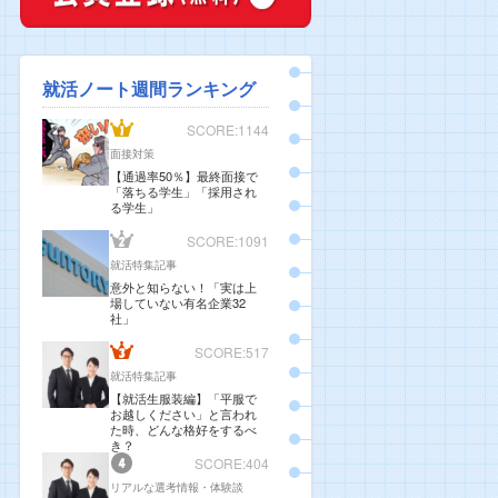
就活ノート週間ランキング
SCORE:1144
面接対策
【通過率50％】最終面接で
「落ちる学生」「採用され
る学生」
SCORE:1091
就活特集記事
意外と知らない！「実は上
場していない有名企業32
社」
SCORE:517
就活特集記事
【就活生服装編】「平服で
お越しください」と言われ
た時、どんな格好をするべ
き？
SCORE:404
リアルな選考情報・体験談