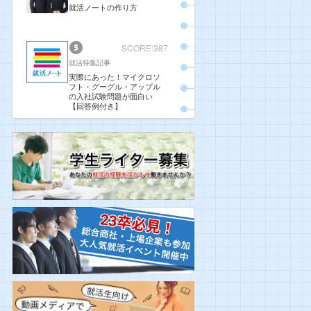
就活ノートの作り方
SCORE:387
就活特集記事
実際にあった！マイクロソ
フト・グーグル・アップル
の入社試験問題が面白い
【回答例付き】