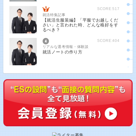
SCORE:517
就活特集記事
【就活生服装編】「平服でお越しくだ
さい」と言われた時、どんな格好をす
るべき？
SCORE:404
リアルな選考情報・体験談
就活ノートの作り方