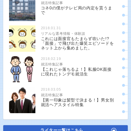
就活特集記事
コネ0の僕がテレビ局の内定を貰うま
で
2018.01.31
リアルな選考情報・体験談
これには面接官もたまらず吹いた!?
「面接」で飛び出た爆笑エピソードを
ネット上から集めました。
2018.02.19
就活特集記事
【これじゃ落ちるよ！】私服OK面接
に現れたトンデモ就活生
2018.03.05
就活特集記事
【第一印象は髪型で決まる！】男女別
就活ヘアスタイル特集
ライター一覧はこちら