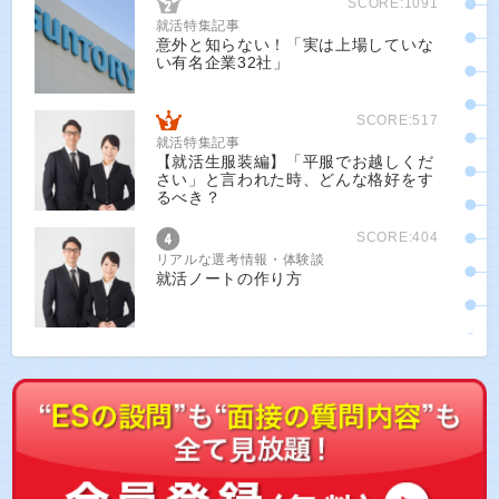
SCORE:1091
就活特集記事
意外と知らない！「実は上場していな
い有名企業32社」
SCORE:517
就活特集記事
【就活生服装編】「平服でお越しくだ
さい」と言われた時、どんな格好をす
るべき？
SCORE:404
リアルな選考情報・体験談
就活ノートの作り方