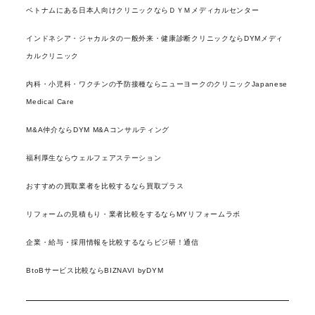
ベトナムにある日本人向けクリニックならＤＹＭメディカルセンター
インドネシア・ジャカルタの一般外来・健康診断クリニックならDYMメディ
カルクリニック
内科・小児科・ワクチンの予防接種ならニューヨークのクリニックJapanese
Medical Care
M&A仲介ならDYM M&Aコンサルティング
福利厚生ならウェルフェアステーション
おすすめの買取業者を比較するなら買取プラス
リフォームの見積もり・業者比較をするならMYリフォームラボ
企業・給与・採用情報を比較するならビジ研！通信
BtoBサービス比較ならBIZNAVI byDYM