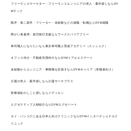
フリーランスマーケター・フリーランスエンジニアの求人・案件探しならDY
Mテック
既卒・第二新卒・フリーター・未経験などの就職・転職ならDYM就職
障がい者雇用・就労移行支援ならワークスバリアフリー
寿司職人になりたいなら東京寿司職人育成アカデミー（スシショク）
オフィス仲介・不動産売買仲介ならDYMリアルエステート
未経験からエンジニア・事務職を目指すならDYMキャリア（求職者向け）
介護の求人・案件探しなら介護サーチプラス
医療福祉のしごと探しならメディルン
エグゼクティブ人材紹介ならDYMエグゼパート
タイ・バンコクにある日本人向けクリニックならDYMインターナショナルク
リニック