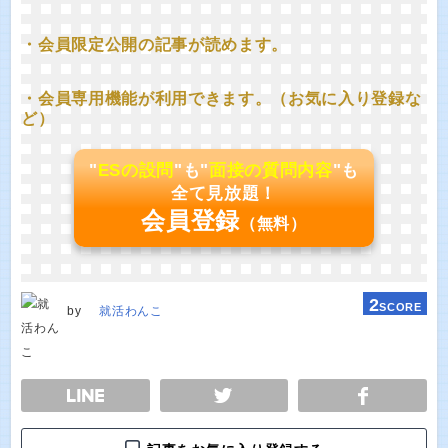
・会員限定公開の記事が読めます。
・会員専用機能が利用できます。（お気に入り登録な
ど）
"
ESの設問
"も"
面接の質問内容
"も
全て見放題！
会員登録
（無料）
2
SCORE
by
就活わんこ
E
TWEET
SHARE