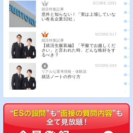
SCORE:1091
就活特集記事
意外と知らない！「実は上場していな
い有名企業32社」
SCORE:517
就活特集記事
【就活生服装編】「平服でお越しくだ
さい」と言われた時、どんな格好をす
るべき？
SCORE:404
リアルな選考情報・体験談
就活ノートの作り方