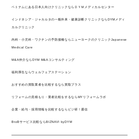
ベトナムにある日本人向けクリニックならＤＹＭメディカルセンター
インドネシア・ジャカルタの一般外来・健康診断クリニックならDYMメディ
カルクリニック
内科・小児科・ワクチンの予防接種ならニューヨークのクリニックJapanese
Medical Care
M&A仲介ならDYM M&Aコンサルティング
福利厚生ならウェルフェアステーション
おすすめの買取業者を比較するなら買取プラス
リフォームの見積もり・業者比較をするならMYリフォームラボ
企業・給与・採用情報を比較するならビジ研！通信
BtoBサービス比較ならBIZNAVI byDYM