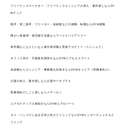
フリーランスマーケター・フリーランスエンジニアの求人・案件探しならDY
Mテック
既卒・第二新卒・フリーター・未経験などの就職・転職ならDYM就職
障がい者雇用・就労移行支援ならワークスバリアフリー
寿司職人になりたいなら東京寿司職人育成アカデミー（スシショク）
オフィス仲介・不動産売買仲介ならDYMリアルエステート
未経験からエンジニア・事務職を目指すならDYMキャリア（求職者向け）
介護の求人・案件探しなら介護サーチプラス
医療福祉のしごと探しならメディルン
エグゼクティブ人材紹介ならDYMエグゼパート
タイ・バンコクにある日本人向けクリニックならDYMインターナショナルク
リニック