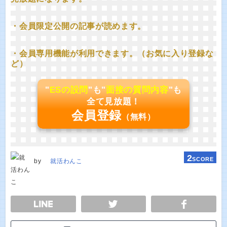
・会員限定公開の記事が読めます。
・会員専用機能が利用できます。（お気に入り登録な
ど）
"
ESの設問
"も"
面接の質問内容
"も
全て見放題！
会員登録
（無料）
2
SCORE
by
就活わんこ
E
TWEET
SHARE