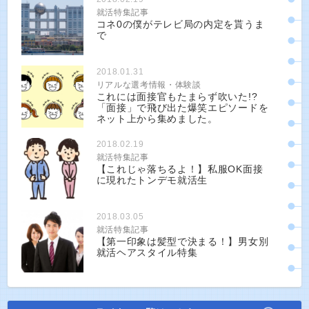
就活特集記事
コネ0の僕がテレビ局の内定を貰うま
で
2018.01.31
リアルな選考情報・体験談
これには面接官もたまらず吹いた!?
「面接」で飛び出た爆笑エピソードを
ネット上から集めました。
2018.02.19
就活特集記事
【これじゃ落ちるよ！】私服OK面接
に現れたトンデモ就活生
2018.03.05
就活特集記事
【第一印象は髪型で決まる！】男女別
就活ヘアスタイル特集