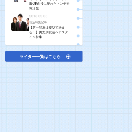
服OK面接に現れたトンデモ
就活生
2018.03.05
就活特集記事
【第一印象は髪型で決ま
る！】男女別就活ヘアスタ
イル特集
ライター一覧はこちら