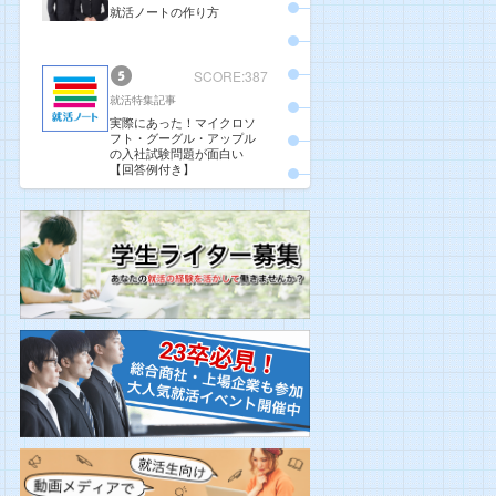
就活ノートの作り方
SCORE:387
就活特集記事
実際にあった！マイクロソ
フト・グーグル・アップル
の入社試験問題が面白い
【回答例付き】