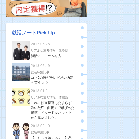
就活ノートPick Up
2017.06.25
リアルな選考情報・体験談
就活ノートの作り方
2018.02.19
就活特集記事
コネ0の僕がテレビ局の内定
を貰うまで
2018.01.31
リアルな選考情報・体験談
これには面接官もたまらず
吹いた!?「面接」で飛び出た
爆笑エピソードをネット上
から集めました。
2018.02.19
就活特集記事
【これじゃ落ちるよ！】私