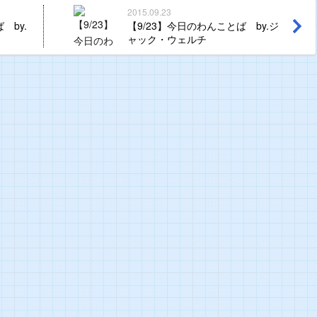
2015.09.23
 by.
【9/23】今日のわんことば by.ジ
ャック・ウェルチ