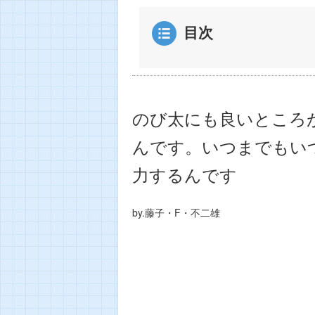
目次
のび太にも良いところ
んです。いつまでもい
力するんです
by.藤子・F・不二雄