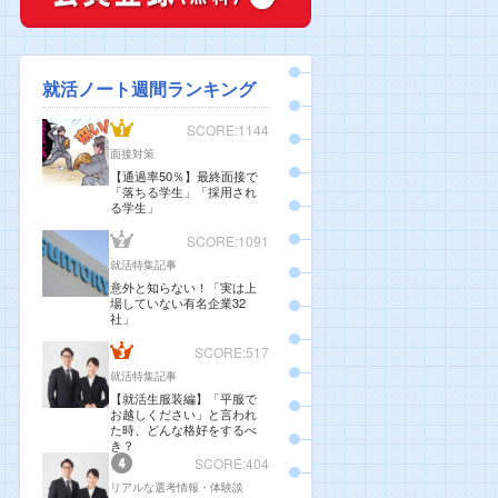
就活ノート週間ランキング
SCORE:1144
面接対策
【通過率50％】最終面接で
「落ちる学生」「採用され
る学生」
SCORE:1091
就活特集記事
意外と知らない！「実は上
場していない有名企業32
社」
SCORE:517
就活特集記事
【就活生服装編】「平服で
お越しください」と言われ
た時、どんな格好をするべ
き？
SCORE:404
リアルな選考情報・体験談