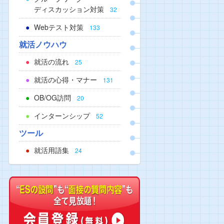
ディスカッション対策
32
Webテスト対策
133
就活ノウハウ
就活の流れ
25
就活の心得・マナー
131
OB/OG訪問
20
インターンシップ
52
ツール
就活用語集
24