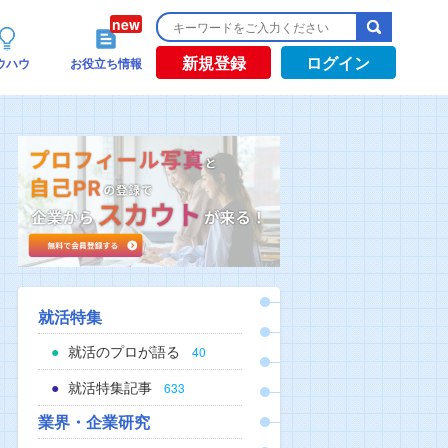
新規登録
ログイン
ウハウ
お役立ち情報
就活特集
就活のプロが語る
40
就活特集記事
633
業界・企業研究