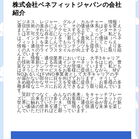
株式会社ベネフィットジャパンの会社
紹介
ビジネス、レジャー、グルメ、カルチャー…情報・
通信技術の進歩によって、その価値体系は姿を変え
ました。それらにアクセスする上で、インターネッ
トは不可欠な存在になったのです。よって、私ども
は、インターネットを「新しく進化した価値（ベネ
フィット）を楽しんでもらう手段」としてとらえ、
情報・通信サービスやコンテンツを提供し、より多
くの人々のライフスタイルが向上するように取り組
んでいます。
また、情報・通信業界においては、大手3キャリア
の技術革新による高速インターネットをはじめ、豊
富なコンテンツサービスが登場しています。私ども
はそうしたサービスをお客様に提供しながら、MV
NOあるいはFVNO事業者として大手キャリアの手
が届かない部分に目を向けております。そうして、
きめ細やかなサービスを安価に提供し、お客様の多
種多様なニーズにお応えできるよう取り組んでいま
す。
「笑顔でつなぐ、みんなの未来」をキャッチフレー
ズに、出来るだけ多くのお客様にインターネットの
世界に触れていただき、情報・通信社会が育んだ新
しい価値の世界を通じて、明るく快適な未来を楽し
んでいただければと願っています。