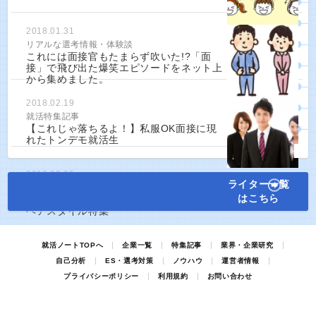
2018.01.31
リアルな選考情報・体験談
これには面接官もたまらず吹いた!?「面
接」で飛び出た爆笑エピソードをネット上
から集めました。
2018.02.19
就活特集記事
【これじゃ落ちるよ！】私服OK面接に現
れたトンデモ就活生
2018.03.05
ライター一覧
就活特集記事
はこちら
【第一印象は髪型で決まる！】男女別就活
ヘアスタイル特集
就活ノートTOPへ
企業一覧
特集記事
業界・企業研究
自己分析
ES・選考対策
ノウハウ
運営者情報
プライバシーポリシー
利用規約
お問い合わせ