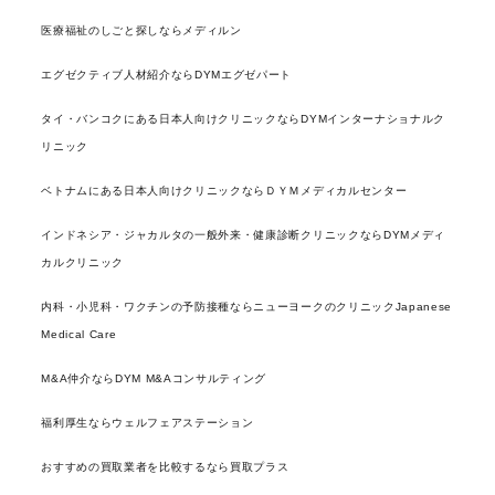
医療福祉のしごと探しならメディルン
エグゼクティブ人材紹介ならDYMエグゼパート
タイ・バンコクにある日本人向けクリニックならDYMインターナショナルク
リニック
ベトナムにある日本人向けクリニックならＤＹＭメディカルセンター
インドネシア・ジャカルタの一般外来・健康診断クリニックならDYMメディ
カルクリニック
内科・小児科・ワクチンの予防接種ならニューヨークのクリニックJapanese
Medical Care
M&A仲介ならDYM M&Aコンサルティング
福利厚生ならウェルフェアステーション
おすすめの買取業者を比較するなら買取プラス