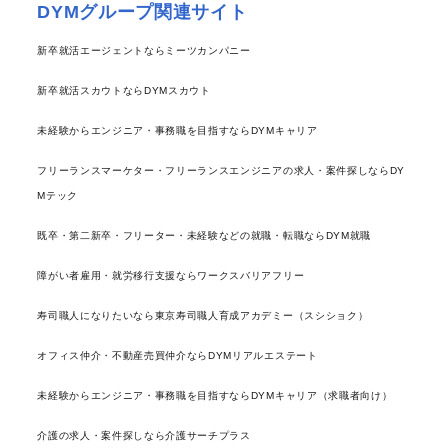
DYMグループ関連サイト
新卒就活エージェントならミーツカンパニー
新卒就活スカウトならDYMスカウト
未経験からエンジニア・事務職を目指すならDYMキャリア
フリーランスマーケター・フリーランスエンジニアの求人・案件探しならDY
Mテック
既卒・第二新卒・フリーター・未経験などの就職・転職ならDYM就職
障がい者雇用・就労移行支援ならワークスバリアフリー
寿司職人になりたいなら東京寿司職人育成アカデミー（スシショク）
オフィス仲介・不動産売買仲介ならDYMリアルエステート
未経験からエンジニア・事務職を目指すならDYMキャリア（求職者向け）
介護の求人・案件探しなら介護サーチプラス