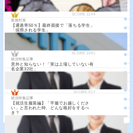
SCORE:1144
面接対策
【通過率50％】最終面接で「落ちる学生」
「採用される学生」
SCORE:1091
就活特集記事
意外と知らない！「実は上場していない有
名企業32社」
SCORE:517
就活特集記事
【就活生服装編】「平服でお越しくださ
い」と言われた時、どんな格好をするべ
き？