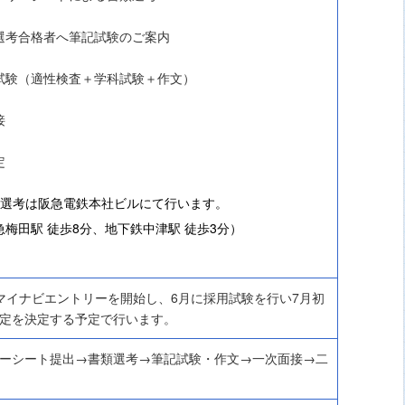
選考合格者へ筆記試験のご案内
試験（適性検査＋学科試験＋作文）
接
定
用選考は阪急電鉄本社ビルにて行います。
急梅田駅 徒歩8分、地下鉄中津駅 徒歩3分）
マイナビエントリーを開始し、6月に採用試験を行い7月初
定を決定する予定で行います。
ーシート提出→書類選考→筆記試験・作文→一次面接→二