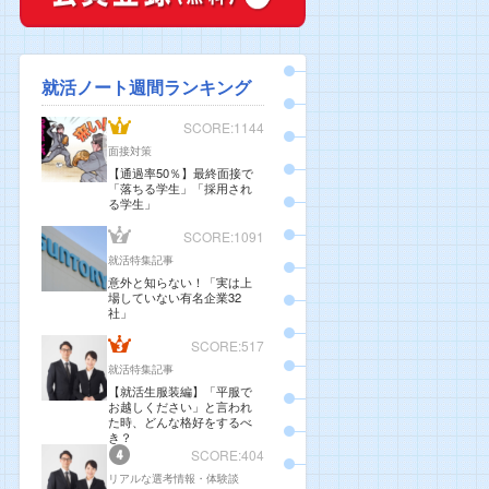
就活ノート週間ランキング
SCORE:1144
面接対策
【通過率50％】最終面接で
「落ちる学生」「採用され
る学生」
SCORE:1091
就活特集記事
意外と知らない！「実は上
場していない有名企業32
社」
SCORE:517
就活特集記事
【就活生服装編】「平服で
お越しください」と言われ
た時、どんな格好をするべ
き？
SCORE:404
リアルな選考情報・体験談