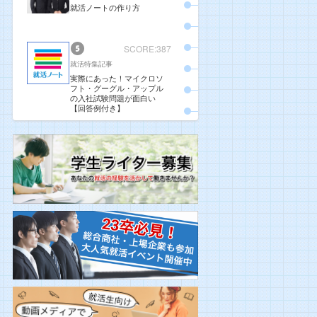
就活ノートの作り方
SCORE:387
就活特集記事
実際にあった！マイクロソ
フト・グーグル・アップル
の入社試験問題が面白い
【回答例付き】