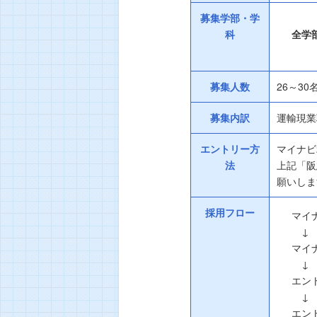
募集学部・学
科
全学
募集人数
26～30
募集内訳
運輸現業
エントリー方
マイナビ
法
上記「阪
願いしま
採用フロー
マイ
↓
マイ
↓
エン
↓
エン