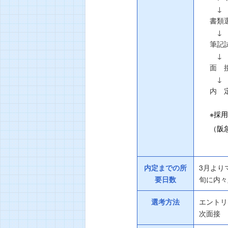
↓
書類
↓
筆記
↓
面 
↓
内 
※採
（阪
内定までの所
3月より
要日数
旬に内々
選考方法
エントリ
次面接