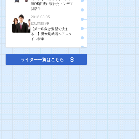
服OK面接に現れたトンデモ
就活生
2018.03.05
就活特集記事
【第一印象は髪型で決ま
る！】男女別就活ヘアスタ
イル特集
ライター一覧はこちら