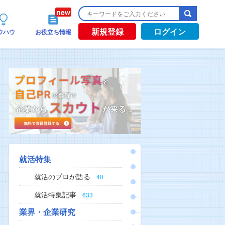
新規登録
ログイン
ウハウ
お役立ち情報
就活特集
就活のプロが語る
40
就活特集記事
633
業界・企業研究