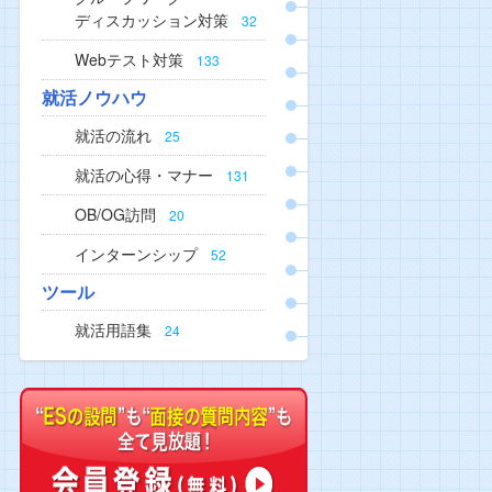
ディスカッション対策
32
Webテスト対策
133
就活ノウハウ
就活の流れ
25
就活の心得・マナー
131
OB/OG訪問
20
インターンシップ
52
ツール
就活用語集
24