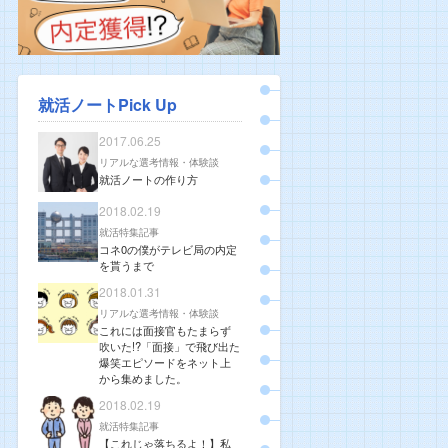
就活ノートPick Up
2017.06.25
リアルな選考情報・体験談
就活ノートの作り方
2018.02.19
就活特集記事
コネ0の僕がテレビ局の内定
を貰うまで
2018.01.31
リアルな選考情報・体験談
これには面接官もたまらず
吹いた!?「面接」で飛び出た
爆笑エピソードをネット上
から集めました。
2018.02.19
就活特集記事
【これじゃ落ちるよ！】私