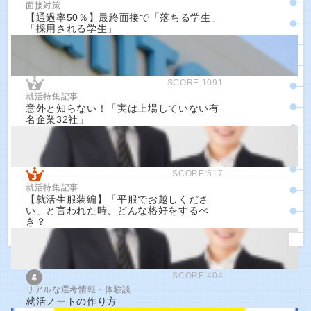
面接対策
【通過率50％】最終面接で「落ちる学生」
「採用される学生」
SCORE:1091
就活特集記事
意外と知らない！「実は上場していない有
名企業32社」
SCORE:517
就活特集記事
【就活生服装編】「平服でお越しくださ
い」と言われた時、どんな格好をするべ
き？
SCORE:404
リアルな選考情報・体験談
就活ノートの作り方