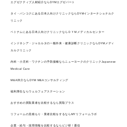
エグゼクティブ人材紹介ならDYMエグゼパート
タイ・バンコクにある日本人向けクリニックならDYMインターナショナルク
リニック
ベトナムにある日本人向けクリニックならＤＹＭメディカルセンター
インドネシア・ジャカルタの一般外来・健康診断クリニックならDYMメディ
カルクリニック
内科・小児科・ワクチンの予防接種ならニューヨークのクリニックJapanese
Medical Care
M&A仲介ならDYM M&Aコンサルティング
福利厚生ならウェルフェアステーション
おすすめの買取業者を比較するなら買取プラス
リフォームの見積もり・業者比較をするならMYリフォームラボ
企業・給与・採用情報を比較するならビジ研！通信