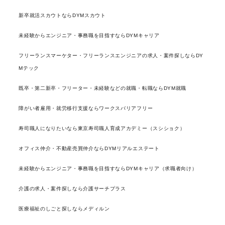
新卒就活スカウトならDYMスカウト
未経験からエンジニア・事務職を目指すならDYMキャリア
フリーランスマーケター・フリーランスエンジニアの求人・案件探しならDY
Mテック
既卒・第二新卒・フリーター・未経験などの就職・転職ならDYM就職
障がい者雇用・就労移行支援ならワークスバリアフリー
寿司職人になりたいなら東京寿司職人育成アカデミー（スシショク）
オフィス仲介・不動産売買仲介ならDYMリアルエステート
未経験からエンジニア・事務職を目指すならDYMキャリア（求職者向け）
介護の求人・案件探しなら介護サーチプラス
医療福祉のしごと探しならメディルン