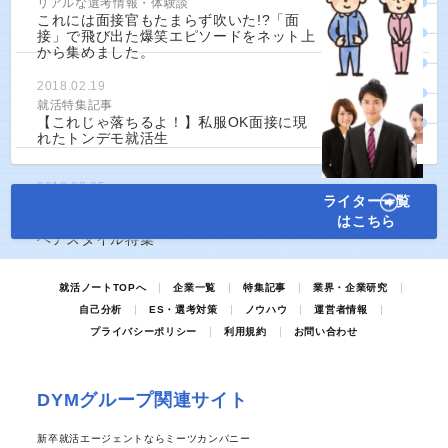
リアルな選考情報・体験談
これには面接官もたまらず吹いた!?「面
接」で飛び出た爆笑エピソードをネット上
から集めました。
2018.02.19
就活特集記事
【これじゃ落ちるよ！】私服OK面接に現
れたトンデモ就活生
2018.03.05
ライター一覧
就活特集記事
はこちら
【第一印象は髪型で決まる！】男女別就活
ヘアスタイル特集
就活ノートTOPへ
企業一覧
特集記事
業界・企業研究
自己分析
ES・選考対策
ノウハウ
運営者情報
プライバシーポリシー
利用規約
お問い合わせ
DYMグループ関連サイト
新卒就活エージェントならミーツカンパニー