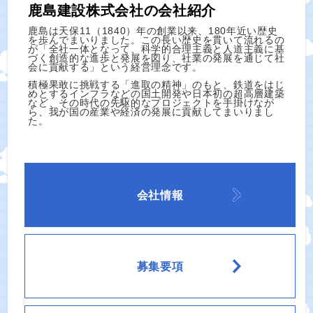
鹿島建設株式会社の会社紹介
鹿島は天保11（1840）年の創業以来、180年近い歴史
を歩んでまいりました。この長い歴史を貫いて流れるの
が「全社一体となって、科学的合理主義と人道主義に基
づく創造的な進歩と発展を図り、社業の発展を通じて社
会に貢献する」という経営理念です。
積極果敢に挑戦する「進取の精神」のもと、鉄道をはじ
めとするインフラなどの国土開発や日本初の超高層建築
など、その時代の先駆的なプロジェクトを手掛けなが
ら、我が国の産業や経済の発展に貢献してまいりまし
た。
会社情報
募集要項