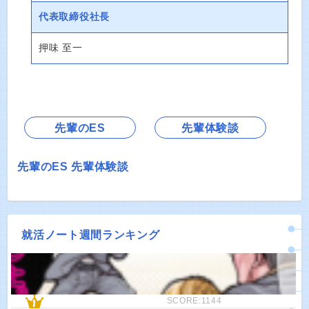
代表取締役社長
押味 至一
先輩のES
先輩体験談
先輩のES
先輩体験談
就活ノート週間ランキング
SCORE:1144