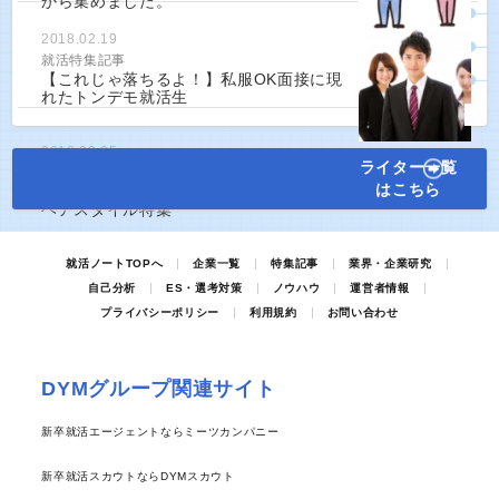
から集めました。
2018.02.19
就活特集記事
【これじゃ落ちるよ！】私服OK面接に現
れたトンデモ就活生
2018.03.05
ライター一覧
就活特集記事
はこちら
【第一印象は髪型で決まる！】男女別就活
ヘアスタイル特集
就活ノートTOPへ
企業一覧
特集記事
業界・企業研究
自己分析
ES・選考対策
ノウハウ
運営者情報
プライバシーポリシー
利用規約
お問い合わせ
DYMグループ関連サイト
新卒就活エージェントならミーツカンパニー
新卒就活スカウトならDYMスカウト