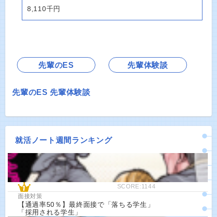
8,110千円
先輩のES
先輩体験談
先輩のES
先輩体験談
就活ノート週間ランキング
SCORE:1144
面接対策
【通過率50％】最終面接で「落ちる学生」
「採用される学生」