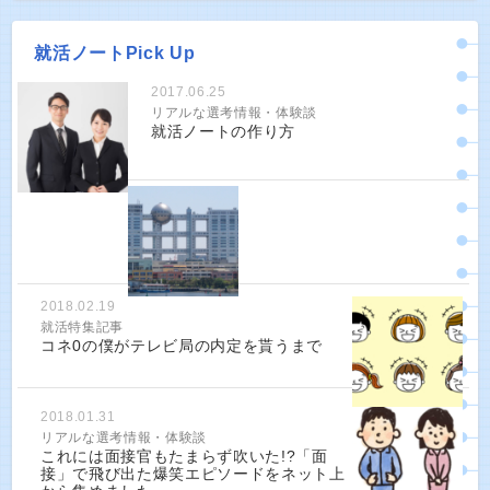
就活ノートPick Up
2017.06.25
リアルな選考情報・体験談
就活ノートの作り方
2018.02.19
就活特集記事
コネ0の僕がテレビ局の内定を貰うまで
2018.01.31
リアルな選考情報・体験談
これには面接官もたまらず吹いた!?「面
接」で飛び出た爆笑エピソードをネット上