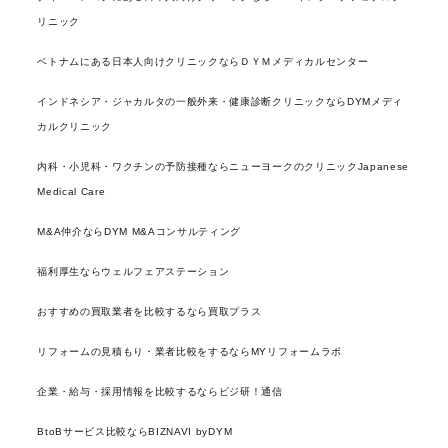
リニック
ベトナムにある日本人向けクリニックならＤＹＭメディカルセンター
インドネシア・ジャカルタの一般外来・健康診断クリニックならDYMメディ
カルクリニック
内科・小児科・ワクチンの予防接種ならニューヨークのクリニックJapanese
Medical Care
M&A仲介ならDYM M&Aコンサルティング
福利厚生ならウェルフェアステーション
おすすめの買取業者を比較するなら買取プラス
リフォームの見積もり・業者比較をするならMYリフォームラボ
企業・給与・採用情報を比較するならビジ研！通信
BtoBサービス比較ならBIZNAVI byDYM