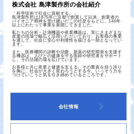
株式会社 島津製作所の会社紹介
「科学技術で社会に貢献する。」
島津製作所は1875年に京都で創業して以来、創業者の
パイオニア精神を受け継いだこの社是をもとに、140年
以上にわたって事業を展開してきました。
私たちの分析・計測機器や産業機器は、実にさまざまな
産業の現場で幅広く活用いただいており、お客様の事業
を通して、社会に安心や利便性を届ける一助となってい
ます。
また、医療機関の診断や治療、新薬の研究開発を支援す
る機器は、人びとの健康を守る医師や研究者をサポート
し、その活躍の場を広げています。
お客様と共に産業と健康を支える。その重責を担う誇り
を胸に、社会が大きく変わろうとする今、いっそう力を
つけていこうと気を引き締めているところです。
会社情報