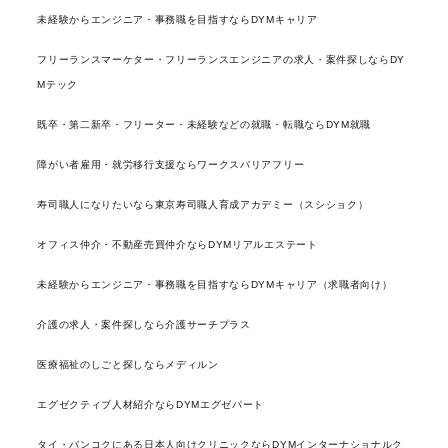
未経験からエンジニア・事務職を目指すならDYMキャリア
フリーランスマーケター・フリーランスエンジニアの求人・案件探しならDY
Mテック
既卒・第二新卒・フリーター・未経験などの就職・転職ならDYM就職
障がい者雇用・就労移行支援ならワークスバリアフリー
寿司職人になりたいなら東京寿司職人育成アカデミー（スシショク）
オフィス仲介・不動産売買仲介ならDYMリアルエステート
未経験からエンジニア・事務職を目指すならDYMキャリア（求職者向け）
介護の求人・案件探しなら介護サーチプラス
医療福祉のしごと探しならメディルン
エグゼクティブ人材紹介ならDYMエグゼパート
タイ・バンコクにある日本人向けクリニックならDYMインターナショナルク