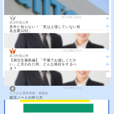
SCORE:1091
就活特集記事
意外と知らない！「実は上場していない有
名企業32社」
SCORE:517
就活特集記事
【就活生服装編】「平服でお越しくださ
い」と言われた時、どんな格好をするべ
き？
SCORE:404
リアルな選考情報・体験談
就活ノートの作り方