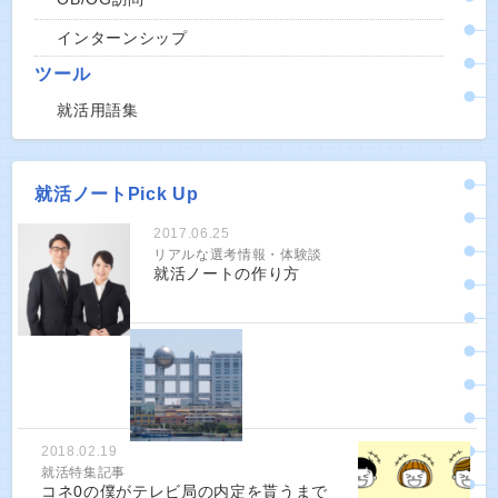
インターンシップ
ツール
就活用語集
就活ノートPick Up
2017.06.25
リアルな選考情報・体験談
就活ノートの作り方
2018.02.19
就活特集記事
コネ0の僕がテレビ局の内定を貰うまで