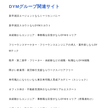
DYMグループ関連サイト
新卒就活エージェントならミーツカンパニー
新卒就活スカウトならDYMスカウト
未経験からエンジニア・事務職を目指すならDYMキャリア
フリーランスマーケター・フリーランスエンジニアの求人・案件探しならDY
Mテック
既卒・第二新卒・フリーター・未経験などの就職・転職ならDYM就職
障がい者雇用・就労移行支援ならワークスバリアフリー
寿司職人になりたいなら東京寿司職人育成アカデミー（スシショク）
オフィス仲介・不動産売買仲介ならDYMリアルエステート
未経験からエンジニア・事務職を目指すならDYMキャリア（求職者向け）