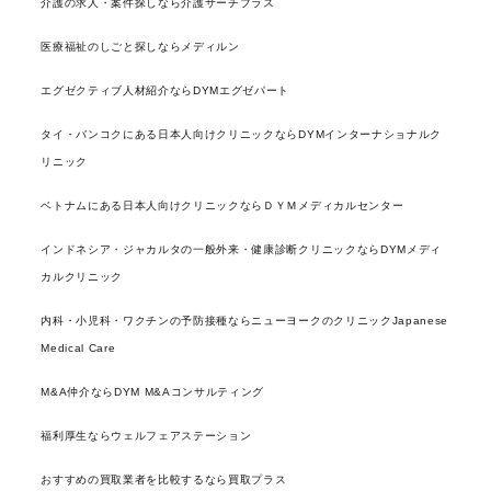
介護の求人・案件探しなら介護サーチプラス
医療福祉のしごと探しならメディルン
エグゼクティブ人材紹介ならDYMエグゼパート
タイ・バンコクにある日本人向けクリニックならDYMインターナショナルク
リニック
ベトナムにある日本人向けクリニックならＤＹＭメディカルセンター
インドネシア・ジャカルタの一般外来・健康診断クリニックならDYMメディ
カルクリニック
内科・小児科・ワクチンの予防接種ならニューヨークのクリニックJapanese
Medical Care
M&A仲介ならDYM M&Aコンサルティング
福利厚生ならウェルフェアステーション
おすすめの買取業者を比較するなら買取プラス