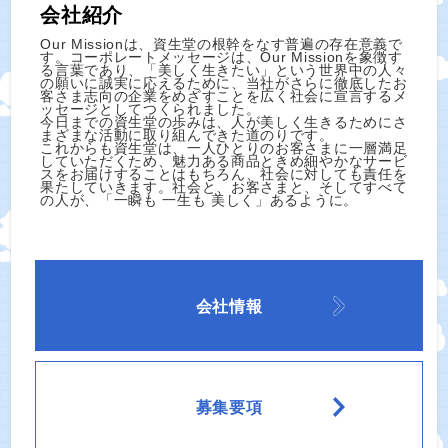
会社紹介
Our Missionは、資生堂の根幹をなす普遍の存在意義で
す。コーポレートメッセージは、Our Missionを象徴す
る言葉であり、「美しく生きたい」という世界中の人々
の願いに誠実に応えるために、当社がさらに徹底したお
客さま志向の企業をめざすことを広く社会に宣言するメ
ッセージとしてつくられました。
今日までの資生堂の歩みは、人が美しく生きるためにさ
まざまな活動に取り組んできた道のりです。
これからも資生堂は、一人ひとりのお客さまに一層満足
していただくため、魅力ある商品ときめ細やかなサービ
スをお届けすることはもちろん、社会に対しても責任を
果たしていきます。社会と、お客さまと、そしてすべて
の人が、「一瞬も 一生も 美しく」あるように。
会社情報
募集要項