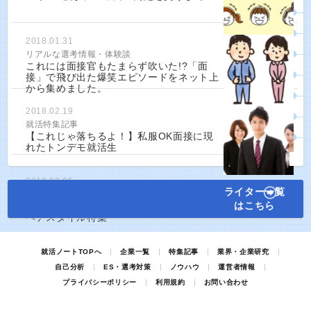
2018.01.31
リアルな選考情報・体験談
これには面接官もたまらず吹いた!?「面
接」で飛び出た爆笑エピソードをネット上
から集めました。
2018.02.19
就活特集記事
【これじゃ落ちるよ！】私服OK面接に現
れたトンデモ就活生
2018.03.05
ライター一覧
就活特集記事
はこちら
【第一印象は髪型で決まる！】男女別就活
ヘアスタイル特集
就活ノートTOPへ
企業一覧
特集記事
業界・企業研究
自己分析
ES・選考対策
ノウハウ
運営者情報
プライバシーポリシー
利用規約
お問い合わせ