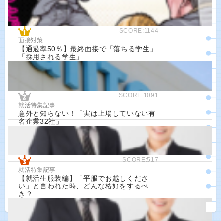
SCORE:1144
面接対策
【通過率50％】最終面接で「落ちる学生」
「採用される学生」
SCORE:1091
就活特集記事
意外と知らない！「実は上場していない有
名企業32社」
SCORE:517
就活特集記事
【就活生服装編】「平服でお越しくださ
い」と言われた時、どんな格好をするべ
き？