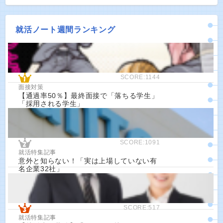
就活ノート週間ランキング
SCORE:1144
面接対策
【通過率50％】最終面接で「落ちる学生」
「採用される学生」
SCORE:1091
就活特集記事
意外と知らない！「実は上場していない有
名企業32社」
SCORE:517
就活特集記事