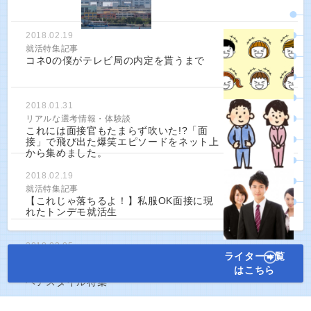
2018.02.19
就活特集記事
コネ0の僕がテレビ局の内定を貰うまで
2018.01.31
リアルな選考情報・体験談
これには面接官もたまらず吹いた!?「面
接」で飛び出た爆笑エピソードをネット上
から集めました。
2018.02.19
就活特集記事
【これじゃ落ちるよ！】私服OK面接に現
れたトンデモ就活生
2018.03.05
ライター一覧
就活特集記事
はこちら
【第一印象は髪型で決まる！】男女別就活
ヘアスタイル特集