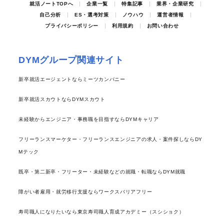
就活ノートTOPへ
企業一覧
特集記事
業界・企業研究
自己分析
ES・選考対策
ノウハウ
運営者情報
プライバシーポリシー
利用規約
お問い合わせ
DYMグループ関連サイト
新卒就活エージェントならミーツカンパニー
新卒就活スカウトならDYMスカウト
未経験からエンジニア・事務職を目指すならDYMキャリア
フリーランスマーケター・フリーランスエンジニアの求人・案件探しならDY
Mテック
既卒・第二新卒・フリーター・未経験などの就職・転職ならDYM就職
障がい者雇用・就労移行支援ならワークスバリアフリー
寿司職人になりたいなら東京寿司職人育成アカデミー（スシショク）