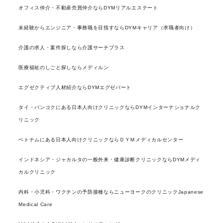
オフィス仲介・不動産売買仲介ならDYMリアルエステート
未経験からエンジニア・事務職を目指すならDYMキャリア（求職者向け）
介護の求人・案件探しなら介護サーチプラス
医療福祉のしごと探しならメディルン
エグゼクティブ人材紹介ならDYMエグゼパート
タイ・バンコクにある日本人向けクリニックならDYMインターナショナルク
リニック
ベトナムにある日本人向けクリニックならＤＹＭメディカルセンター
インドネシア・ジャカルタの一般外来・健康診断クリニックならDYMメディ
カルクリニック
内科・小児科・ワクチンの予防接種ならニューヨークのクリニックJapanese
Medical Care