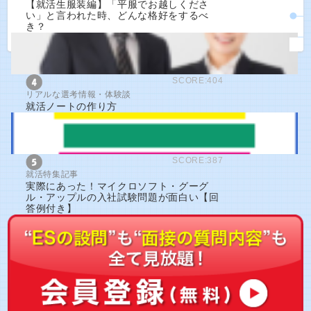
【就活生服装編】「平服でお越しくださ
い」と言われた時、どんな格好をするべ
き？
SCORE:404
リアルな選考情報・体験談
就活ノートの作り方
SCORE:387
就活特集記事
実際にあった！マイクロソフト・グーグ
ル・アップルの入社試験問題が面白い【回
答例付き】