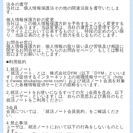
法令の遵守
当社は、個人情報保護法その他の関連法規を遵守いたしま
す。
個人情報保護方針の変更
当社は、この個人情報保護方針を予告することなく変更する
ことがあります。当該変更は、当社の運営又は管理するウェ
ブサイト上において公表するものとし、特段の定めのない限
り、当該公表のときをもって効力を生じるものとします。
お問合せ窓口
個人情報保護方針、個人情報の取り扱い及び苦情及び相談に
関するお問合せは、こちらのお問合せページ、もしくは弊社
窓口までお願いいたします。
■利用規約
1.就活ノート
「就活ノート」とは、株式会社DYM（以下「DYM」といいま
す）が提供するインターネット上の就職情報サービス（http
s://www.shukatsu-note.com/）および就活ノート会員を対象
とした各種情報提供サービスの総称をいいます。
2.就活ノートをお使いになるすべての方（会員を含み、以下
「ユーザー」といいます）は、自らの意思および責任のもと
就活ノートをご利用ください
3会員
会員については、「就活ノート会員規約」をご確認くださ
い。
4.禁止事項
ユーザは、就活ノートにおいて以下の行為をしないものとし
ます。