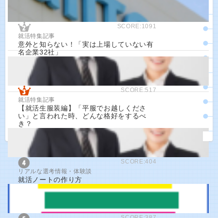
SCORE:1091
就活特集記事
意外と知らない！「実は上場していない有
名企業32社」
SCORE:517
就活特集記事
【就活生服装編】「平服でお越しくださ
い」と言われた時、どんな格好をするべ
き？
SCORE:404
リアルな選考情報・体験談
就活ノートの作り方
SCORE:387