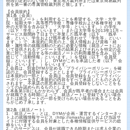
特段の定めのない限り、東京地方裁判所または東京簡易裁判
所を第一審の専属管轄裁判所と致します。
【会員規約】
第1条（会員）
1.「就活ノート」を利用することを希望する、大学・大学
院・短期大学・高等専門学校・専修学校および各種学校（海
外の大学等を含み以下、「大学等」といいます。）の学生
（以下「学生」といいます。）または大学等を2013年11月～
サービス期間終了日までに卒業した既卒者（以下、「既卒
者」といい、学生および既卒者を合わせて「学生等」といい
ます。）で、本規約に同意の上、個人情報および資格・経
験・属性等の就職活動のために必要な情報（就活ノートにお
いて提供されるアンケート等の結果およびそれらを特定の企
業に対して送信する等の就活ノートの利用履歴を含み、以下
総じて「活動情報」といいます。）を登録（以下「会員登
録」といいます。）し、DYMがこれを承認した者（以下「会
員」といいます。）をいいます。
2.会員は、別途DYMが定める「プライバシーポリシー」を確
認の上、会員登録することとします。プライバシーポリシー
は本規約の一部とし、会員は、会員登録をもってプライバシ
ーポリシーを含む本規約の内容をすべて承諾したものとみな
されます。不承諾の意思表示は、会員登録をしないことをも
ってのみ認められるものとします。
3.本条第1項にもかかわらず、会員が既卒者の場合または会員
が就職できる時期によって、就活ノートに登録できない場合
または就活ノートの一部を受けられない場合があることをあ
らかじめ了承します。
第2条（就活ノート）
1.「就活ノート」とは、DYMが企画・運営するインターネッ
ト上の就職情報サービス（http://smashu.jp/）および当該サ
イトに付随する会員を対象とした各種情報提供サービスの総
称をいいます。
2.このサービスは、会員が就職できる時期または求人企業の