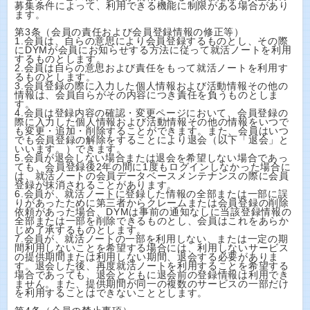
募集条件によって、利用できる機能に制限がある場合があり
ます。
第3条（会員の責任および会員登録情報の修正等）
1.会員は、自らの意思により会員登録するものとし、その際
にDYMが会員にお知らせする方法に従って就活ノートを利用
するものとします。
2.会員は自らの意思および責任をもって就活ノートを利用す
るものとします。
3.会員登録の際に入力した個人情報および活動情報その他の
情報は、会員自らがその内容につき責任を負うものとしま
す。
4.会員は登録内容の確認・変更ページにおいて、会員登録の
際に入力した個人情報および活動情報その他の情報をいつで
も変更・追加・削除することができます。また、会員はいつ
でも会員登録の解除をすることにより退会（以下「退会」と
いいます。）できます。
5.会員が退会しない場合または退会を希望しない場合であっ
ても、会員登録後2年の間に1度もログインしなかった場合に
は、就活ノートの会員データベースメンテナンスの際に会員
登録が抹消されることがあります。
6.会員が、就活ノートに登録した情報の全部または一部に誤
りがあったために第三者からクレームまたは会員登録の削除
依頼があった場合、DYMは事前の通知なしに当該登録情報の
全部または一部を削除できるものとし、会員はこれをあらか
じめ了承するものとします。
7.会員が、就活ノートの一部を利用しない、または一定の期
間利用しないことを希望する場合には、利用しないサービス
の提供期間または利用しない期間、退会する必要がありま
す。退会した後、再度就活ノートを利用することを希望する
場合であっても、退会とともに退会前の登録情報は利用でき
ません。また、提供期間が同一の複数のサービスの一部だけ
を利用することはできないこととします。