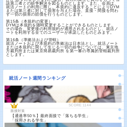
該第三者との紛争解決を図るものとします。また、会員は、
就活ノートの利用に際し、本規約に違反することによりDYM
または第三者に対して損害を与えた場合、直接・間接を問わ
ず一切の損害の賠償を行うものとします。
第15条（本規約の変更）
DYMは本規約を随時変更することができるものとします。
その場合、変更後の利用規約が適用されるものとし、就活ノ
ートを利用する全てのユーザーが承諾したものとみます。
第16条（準拠法および管轄）
就活ノートおよび本規約の準拠法は日本法とし、就活ノート
または本規約に関して生じる一切の紛争については、東京地
方裁判所または東京簡易裁判所 を第一審の専属的管轄裁判所
とします。
就活ノート週間ランキング
SCORE:1144
面接対策
【通過率50％】最終面接で「落ちる学生」
「採用される学生」