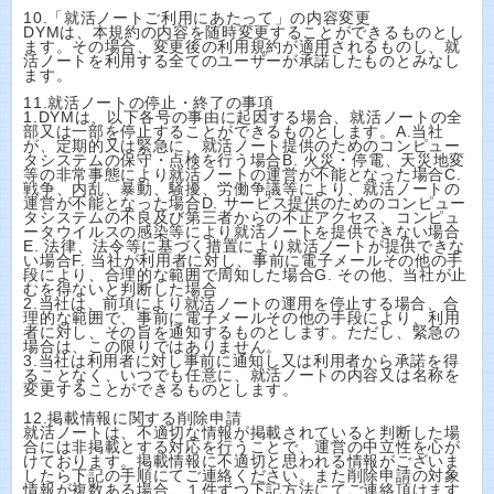
10.「就活ノートご利用にあたって」の内容変更
DYMは、本規約の内容を随時変更することができるものとし
ます。その場合、変更後の利用規約が適用されるものし、就
活ノートを利用する全てのユーザーが承諾したものとみなし
ます。
11.就活ノートの停止・終了の事項
1.DYMは、以下各号の事由に起因する場合、就活ノートの全
部又は一部を停止することができるものとします。A.当社
が、定期的又は緊急に、就活ノート提供のためのコンピュー
タシステムの保守・点検を行う場合B. 火災・停電、天災地変
等の非常事態により就活ノートの運営が不能となった場合C.
戦争、内乱、暴動、騒擾、労働争議等により、就活ノートの
運営が不能となった場合D. サービス提供のためのコンピュー
タシステムの不良及び第三者からの不正アクセス、コンピュ
ータウイルスの感染等により就活ノートを提供できない場合
E. 法律、法令等に基づく措置により就活ノートが提供できな
い場合F. 当社が利用者に対し、事前に電子メールその他の手
段により、合理的な範囲で周知した場合G. その他、当社が止
むを得ないと判断した場合
2.当社は、前項により就活ノートの運用を停止する場合、合
理的な範囲で、事前に電子メールその他の手段により、利用
者に対し、その旨を通知するものとします。ただし、緊急の
場合は、この限りではありません。
3.当社は利用者に対し事前に通知し又は利用者から承諾を得
ることなく、いつでも任意に、就活ノートの内容又は名称を
変更することができるものとします。
12.掲載情報に関する削除申請
就活ノートは、不適切な情報が掲載されていると判断した場
合には非掲載とする対応を行うことで、運営の中立性を心が
けております。掲載情報に不適切と思われる情報がございま
したら下記の手順にてご連絡ください。また削除申請の対象
情報が複数ある場合、１件ずつ下記方法にてご連絡頂けます