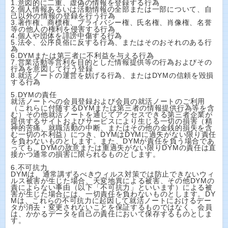
1.意図的に二重、虚偽の情報を登録する行為
2.個人情報あるいは活動情報の全部または一部について、自
己以外の情報の登録を行う行為
3.著作権、商標権、プライバシー権、氏名権、肖像権、名誉
等の他人の権利を侵害する行為
4.個人や団体を誹謗中傷する行為
5.法令、公序良俗に反する行為、またはそのおそれのある行
為
6.DYMまたは第三者に不利益を与える行為
7.営業活動等営利を目的とした情報提供等の行為およびその
行為を意図して行う登録
8.就活ノートの運営を妨げる行為、またはDYMの信頼を毀損
する行為
5.DYMの責任
就活ノートへの会員登録および会員の就活ノートのご利用
（これらに付随するDYMまたは第三者の情報提供行為等を含
む）その他就活ノートを通じてアクセスできる第三者企業が
提供するサイトおよびサービスにより生じる一切の損害（精
神的苦痛、就職活動の中断、またはその他の金銭的損失を含
む一切の不利益）につき、DYMはDYMに過失がない限り責任
を負わないものとします。また、DYMが責任を負う場合であ
っても、DYMの故意または重過失がない限りDYMの責任は直
接かつ通常の損害に限られるものとします。
6.不可抗力
DYMは、通常講ずるべきウィルス対策では防止できないウィ
ルス被害が生じた場合、天変地異による被害、その他DYMの
責によらない事由（以下「不可抗力」といいます）による被
害が生じた場合には、一切責任を負わないものとします。DY
Mは、これらの不可抗力に起因して就活ノートにおけるデー
タが消去・変更されないことを保証するものではなく、会員
は、かかるデータを自己の責任において保存するものとしま
す。