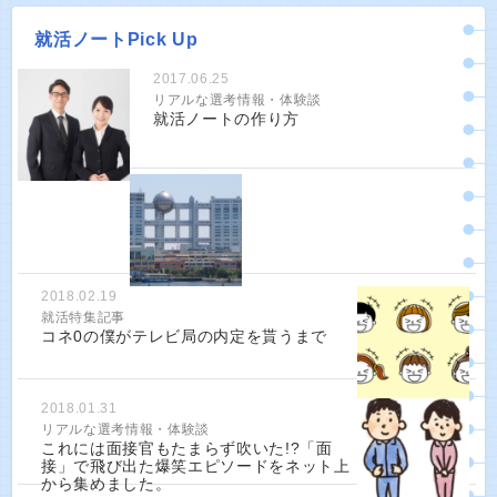
就活ノートPick Up
2017.06.25
リアルな選考情報・体験談
就活ノートの作り方
2018.02.19
就活特集記事
コネ0の僕がテレビ局の内定を貰うまで
2018.01.31
リアルな選考情報・体験談
これには面接官もたまらず吹いた!?「面
接」で飛び出た爆笑エピソードをネット上
から集めました。