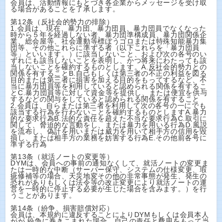
会員は、活動情報にもとづき各企業からメッセージを受け取
る場合があることを了承します。
第12条（反社会的勢力の排除）
1.会員は、現在、暴力団、暴力団員、暴力団員でなくなった
時から５年を経過しない者、暴力団準構成員、暴力団関係企
業、総会屋等、社会運動等標ぼうゴロまたは特殊知能暴力集
団等、その他これらに準ずる者（以下これらを「暴力団員
等」といいます。）に該当しないこと、および次の各号のい
ずれにも該当しないことを表明し、かつ将来にわたっても該
当しないことを確約するものとします。A.反社会的勢力との
関係を有することB.自己もしくは第三者の不正の利益を図る
目的または第三者に損害を加える目的をもってするなど、不
当に暴力団員等を利用していると認められる関係を有するこ
とC.暴力団員等に対して資金等を提供し、または便宜を供与
するなどの関与をしていると認められる関係を有すること
2.会員は、自らまたは第三者を利用して次の各号の一にでも
該当する行為を行わないことを確約するものとしますA.暴力
的な要求行為B.法的な責任を超えた不当な要求行為C.取引に
関して、脅迫的な言動をし、または暴力を用いる行為D.風説
を流布し、偽計を用いまたは威力を用いて相手方の信用を毀
損し、または相手方の業務を妨害する行為E.その他前各号に
準ずる行為
第13条（就活ノートの変更等）
DYMは、会員への事前の通知なくして、就活ノートの変更ま
たは一時的な中断（サーバー保守、システムの仕様変更、瑕
疵修補等の場合、天災地変その他の非常事態が発生、発生の
恐れがありもしくは法令等の改正変更により就活ノートの運
営を一時的に停止する必要が生じた場合を含みます。）を行
うことがあります。
第14条（紛争、損害賠償対応）
会員は、本規約に違反することによりDYMもしくは会員本人
がが 紛争に巻きこまれた場合、自己の責任と費用をもって当