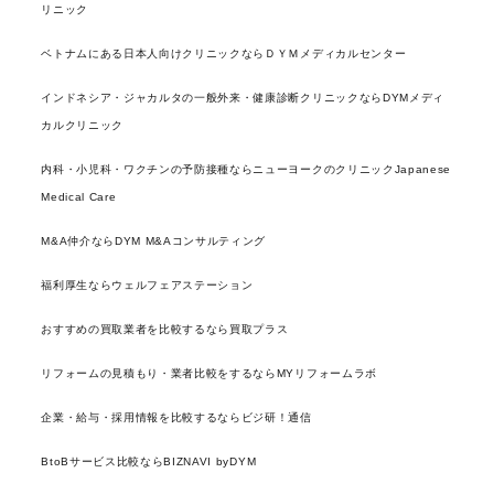
リニック
ベトナムにある日本人向けクリニックならＤＹＭメディカルセンター
インドネシア・ジャカルタの一般外来・健康診断クリニックならDYMメディ
カルクリニック
内科・小児科・ワクチンの予防接種ならニューヨークのクリニックJapanese
Medical Care
M&A仲介ならDYM M&Aコンサルティング
福利厚生ならウェルフェアステーション
おすすめの買取業者を比較するなら買取プラス
リフォームの見積もり・業者比較をするならMYリフォームラボ
企業・給与・採用情報を比較するならビジ研！通信
BtoBサービス比較ならBIZNAVI byDYM