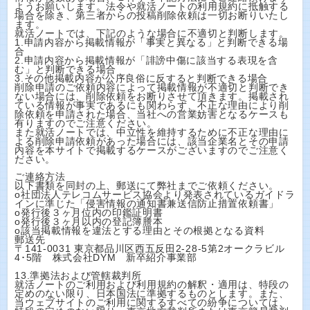
ようお願いします。法令や就活ノートの利用規約に抵触する
場合を除き、第三者からの投稿削除依頼は一切お断りいたし
ます。
就活ノートでは、下記のような場合に不適切と判断します。
1.申請内容から掲載情報が「事実と異なる」と判断できる場
合
2.申請内容から掲載情報が「誹謗中傷に該当する表現を含
む」と判断できる場合
3.その他掲載内容が公序良俗に反すると判断できる場合
削除申請のご依頼内容によって掲載情報が不適切と判断でき
ない場合には、削除依頼をお断りさせて頂きます。掲載され
ている情報が事実であるにも関わらず、不正な理由により削
除依頼を申請された場合、当社への営業妨害となるケースも
有りますのでご注意ください。
また就活ノートでは、中立性を維持するために不正な理由に
よる削除申請依頼があった場合には、該当企業名とその申請
内容を本サイトで掲載するケースがございますのでご注意く
ださい。
ご連絡方法
以下書類を同封の上、郵送にて弊社までご依頼ください。
o社団法人テレコムサービス協会より発表されているガイドラ
インに準じた「侵害情報の通知書兼送信防止措置依頼書」
o発行後３ヶ月位内の印鑑証明書
o発行後３ヶ月以内の登記簿謄本
o該当掲載情報を違法とする理由とその根拠となる資料
郵送先
〒141-0031 東京都品川区西五反田2-28-5第2オークラビル
4･5階 株式会社DYM 新卒紹介事業部
13.準拠法および管轄裁判所
就活ノートのご利用および利用規約の解釈・適用は、特段の
定めのない限り、日本国法に準拠するものとします。また、
当ウェブサイトのご利用に関するすべての紛争については、