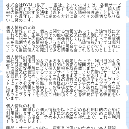
株式会社DYM（以下、「当社」といいます）は、各種サービ
スを提供するにあたって取得する個人情報について、個人情
報の保護に関する法律（以下、「個人情報保護法」といいま
す）を遵守し、以下に定める方針に従ってその適切な取り扱
いに努めます。
個人情報の定義
個人情報」とは、個人に関する情報であって、当該情報に含
まれる氏名、生年月日その他の記述又は個人別に付けられた
番号、記号その他の符号、画像若しくは音声によって当該個
人を識別できる情報をいうものとし、当該情報だけでは識別
できないが、他の情報と容易に照合することができ、それに
よって当該個人を識別できる情報も含まれるものとします。
個人情報の取得
当社は、利用目的をできる限り特定した上で、利用目的を公
表又は通知し、当該利用目的に必要な範囲内において、適切
且つ公正な手段により個人情報を取得致します。 なお、当社
の運営又は管理するウェブサイトでは、より円滑にサービス
を提供するため、クッキーを使用することがあります。「ク
ッキー」とは、お客様が当社の運営又は管理するウェブサイ
トにアクセスする際、お客様のパソコン等のウェブブラウザ
に一定の情報を格納し、お客様がサイトを訪れた日時等を記
録することができるもので、お客様が当社の運営又は管理す
るウェブサイトを再度ご利用頂くことを容易にする技術をい
います。
個人情報の利用
当社は、取得した個人情報を以下に定める利用目的のために
利用致します。なお、以下に定めのない目的のために個人情
報を利用する場合、予め本人の承諾を得た上で、これを利用
するものとします。
商品・サービスの提供、変更又は停止のためのご本人確認、