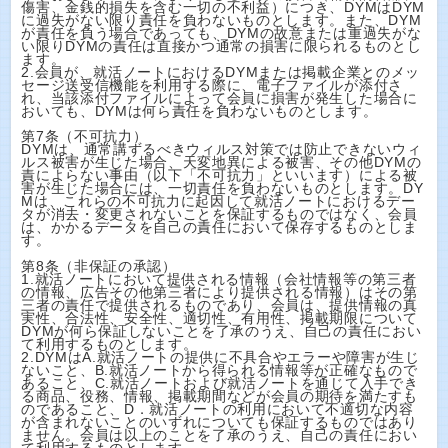
傷害、金銭的損失を含む一切の不利益）につき、DYMはDYM
に過失がない限り責任を負わないものとします。また、DYM
が責任を負う場合であっても、DYMの故意または重過失がな
い限りDYMの責任は直接かつ通常の損害に限られるものとし
ます。
2.会員が、就活ノートにおけるDYMまたは掲載企業とのメッ
セージ送受信機能を利用する際に、電子ファイルが添付さ
れ、当該添付ファイルによって会員に損害が発生した場合に
おいても、DYMは何ら責任を負わないものとします。
第7条（不可抗力）
DYMは、通常講ずるべきウィルス対策では防止できないウィ
ルス被害が生じた場合、天変地異による被害、その他DYMの
責によらない事由（以下「不可抗力」といいます）による被
害が生じた場合には、一切責任を負わないものとします。DY
Mは、これらの不可抗力に起因して就活ノートにおけるデー
タが消去・変更されないことを保証するものではなく、会員
は、かかるデータを自己の責任において保存するものとしま
す。
第8条（非保証の承認）
1.就活ノートにおいて提供される情報（会社情報等の第三者
の情報、広告その他第三者により提供される情報）はその第
三者の責任で提供されるものであり、会員は、提供情報の真
実性、合法性、安全性、適切性、有用性、掲載期限について
DYMが何ら保証しないことを了承のうえ、自己の責任におい
て利用するものとします。
2.DYMはA.就活ノートの提供に不具合やエラーや障害が生じ
ないこと、B.就活ノートから得られる情報等が正確なもので
あること、C.就活ノートおよび就活ノートを通じて入手でき
る商品、役務、情報、掲載期間などが会員の期待を満たすも
のであること、D．就活ノートの利用において不適切な内容
が含まれないことのいずれについても保証するものではあり
ません。会員は以上のことを了承のうえ、自己の責任におい