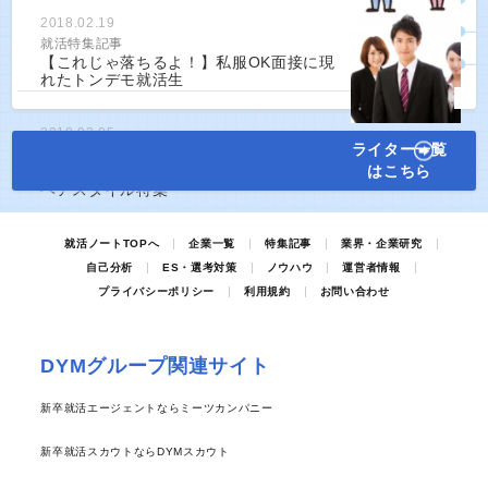
2018.02.19
就活特集記事
【これじゃ落ちるよ！】私服OK面接に現
れたトンデモ就活生
2018.03.05
ライター一覧
就活特集記事
はこちら
【第一印象は髪型で決まる！】男女別就活
ヘアスタイル特集
就活ノートTOPへ
企業一覧
特集記事
業界・企業研究
自己分析
ES・選考対策
ノウハウ
運営者情報
プライバシーポリシー
利用規約
お問い合わせ
DYMグループ関連サイト
新卒就活エージェントならミーツカンパニー
新卒就活スカウトならDYMスカウト