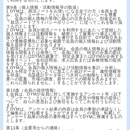
て利用するものとします。
第9条（個人情報・活動情報等の取扱）
1.DYMは、就活ノートをお使いになる全ての方（会員を含
み、以下「ユーザー」といいます）のプライバシーを尊重
し、会員の個人情報の管理に細心の注意を払い、別途定める
『就活ノートプライバシーポリシー』 に従ってこれを取り扱
うものとします。
2.DYMは、会員が就活ノートを利用するにあたって登録した
個人情報または活動情報を、秘密として厳重かつ適正に取り
扱うものとし、就活ノートを遂行する目的で、DYM取引先お
よび業務提携先に必要な範囲で会員の個人情報および活動情
報を提供することがあります。
3.前項にもかかわらず、DYMは、会員の個人情報および活動
情報を閲覧または使用して、会員に対し、特定の企業の委託
を受けまたはDYMの裁量で、特定企業またはDYMが企画する
各種イベント、会社説明会、求人広告または各種情報の提供
をすることができます。
4.DYMは、会員の個人情報および活動情報を集計・分析し、
個人を特定できないように加工した統計データ、属性情報等
を作成し、当該統計データ等につき何らの制限なく利用（企
業への提案、市場の調査、新サービスの開発を含みますが、
これらに限られません。）することができるものとします。
第10条（会員の提供情報）
1.会員は、DYMが会員に対して実施するアンケート等（以下
「アンケート」といいます）に対する意見や情報等の提供に
ついて、自らの意思および責任をもってこれを行うものとし
ます。
2.DYMは、アンケート結果の内容は会員の事前の承諾なくし
て編集および転載することができます。この場合、転載した
アンケート結果の内容の著作権はすべてDYMに帰属するもの
とします。
第11条（企業等からの連絡）