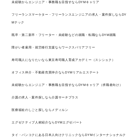
未経験からエンジニア・事務職を目指すならDYMキャリア
フリーランスマーケター・フリーランスエンジニアの求人・案件探しならDY
Mテック
既卒・第二新卒・フリーター・未経験などの就職・転職ならDYM就職
障がい者雇用・就労移行支援ならワークスバリアフリー
寿司職人になりたいなら東京寿司職人育成アカデミー（スシショク）
オフィス仲介・不動産売買仲介ならDYMリアルエステート
未経験からエンジニア・事務職を目指すならDYMキャリア（求職者向け）
介護の求人・案件探しなら介護サーチプラス
医療福祉のしごと探しならメディルン
エグゼクティブ人材紹介ならDYMエグゼパート
タイ・バンコクにある日本人向けクリニックならDYMインターナショナルク