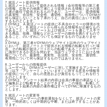
7.就活ノート提供情報
1.就活ノートにおいて提供される情報（会社情報等の第三者
の情報、広告その他第三者により提供される情報）はその第
三者の責任で提供されるものであり、ユーザーは、提供情報
の真実性、合法性、安全性、適切性、有用性についてDYMが
何ら保証しないことを了承のうえ、自己の責任において利用
するものとします。
2.DYMは、A.就活ノートの提供に不具合やエラーや障害が生
じないこと、B.就活ノートから得られる情報等が正確なもの
であること、C.就活ノートおよび就活ノートを通じて入手で
きる商品、役務、情報などがユーザーの期待を満たすもので
あること、のいずれについても保証するものではありませ
ん。
3.DYMは、第三者がDYMのウェブサイト以外のウェブサイト
において、就活ノート上で提供される情報の転載を行った場
合、その転載が就活ノートからの転載であることがユーザー
に識別できるか否かを問わず、当該ウェブサイトにおける情
報についての、最新性、真実性、合法性、安全性、適切性、
有用性について何ら保証するものではありません。
8.ユーザーからの情報提供
1.ユーザーは、DYMがユーザーに対して実施するアンケート
等（以下「アンケート」といいます）に対する意見や情報等
の提供について、自らの意思および責任をもってこれを行う
ものとします。
2.DYMは、アンケート結果の内容は会員の事前の承諾なくし
て編集および転載することができます。この場合、転載した
アンケート結果の内容の著作権はすべてDYMに帰属するもの
とします。
9.就活ノートの変更等
DYMは、ユーザーへの事前通知をなくして、就活ノートの変
更、一時的若しくは中期的な中断、または終了することがあ
ります。