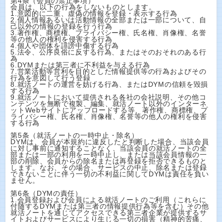
第4条（会員の禁止事項）
会員は、以下の行為をしないものとします。
1.意図的に二重、虚偽の情報を登録・表示する行為
2.個人情報あるいは活動情報の全部または一部について、自
己以外の情報の登録を行う行為
3.著作権、商標権、プライバシー権、氏名権、肖像権、名誉
等の他人の権利を侵害する行為
4.個人や団体を誹謗中傷する行為
5.法令、公序良俗に反する行為、またはそのおそれのある行
為
6.DYMまたは第三者に不利益を与える行為
7.営業活動等営利を目的とした情報提供等の行為およびその
行為を意図して行う登録
8.就活ノートの運営を妨げる行為、またはDYMの信頼を毀損
する行為
9.就活ノートにおいて提供される各社の会社説明、その他コ
ンテンツを無断で複製、編集、就活ノート以外のインターネ
ットWebサイトにアップロードする等、著作権、商標権、プ
ライバシー権、氏名権、肖像権、名誉等の他人の権利を侵害
する行為
第5条（就活ノートの一時中止・除名）
DYMは、会員が本規約に違反したと判断した場合、当該会員
に対し事前に通知することなく、当該会員の就活ノートの全
部または一部の利用を一時中止し、または当該会員情報の一
部の削除、会員からの除名または再登録を拒否できるものと
します。なお、その場合、サービスの中止、除名または登録
できないことに伴う一切の不利益に関してDYMは責任を負い
ません。
第6条（DYMの責任）
1.会員登録および会員による就活ノートのご利用（これらに
付随するDYMまたは第三者の情報提供行為等を含む）その他
就活ノートを通じてアクセスできる第三者企業が提供するサ
イトおよびサービスにより生じる一切の損害（精神的苦痛、