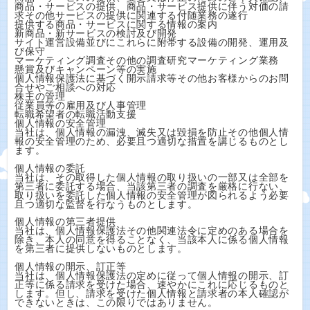
商品・サービスの提供、商品・サービス提供に伴う対価の請
求その他サービスの提供に関連する付随業務の遂行
提供する商品・サービスに関する情報の案内
新商品・新サービスの検討及び開発
サイト運営設備並びにこれらに附帯する設備の開発、運用及
び保守
マーケティング調査その他の調査研究マーケティング業務
懸賞及びキャンペーン等の実施
個人情報保護法に基づく開示請求等その他お客様からのお問
合せやご相談への対応
株主の管理
従業員等の雇用及び人事管理
転職希望者の転職活動支援
個人情報の安全管理
当社は、個人情報の漏洩、滅失又は毀損を防止その他個人情
報の安全管理のため、必要且つ適切な措置を講じるものとし
ます。
個人情報の委託
当社は、その取得した個人情報の取り扱いの一部又は全部を
第三者に委託する場合、当該第三者の調査を厳格に行ない、
取り扱いを委託した個人情報の安全管理が図られるよう必要
且つ適切な監督を行なうものとします。
個人情報の第三者提供
当社は、個人情報保護法その他関連法令に定めのある場合を
除き、本人の同意を得ることなく、当該本人に係る個人情報
を第三者に提供しないものとします。
個人情報の開示、訂正等
当社は、個人情報保護法の定めに従って個人情報の開示、訂
正等に係る請求を受けた場合、速やかにこれに応じるものと
します。但し、請求を受けた個人情報と請求者の本人確認が
できないときは、この限りではありません。