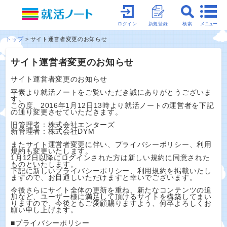
メニュー
ログイン
新規登録
検索
トップ
サイト運営者変更のお知らせ
サイト運営者変更のお知らせ
サイト運営者変更のお知らせ
平素より就活ノートをご覧いただき誠にありがとうございま
す。
この度、2016年1月12日13時より就活ノートの運営者を下記
の通り変更させていただきます。
旧管理者：株式会社エンターズ
新管理者：株式会社DYM
またサイト運営者変更に伴い、プライバシーポリシー、利用
規約も変更いたします。
1月12日以降にログインされた方は新しい規約に同意された
ものといたします。
下記に新しいプライバシーポリシー、利用規約を掲載いたし
ますので、お目通しいただけますと幸いでございます。
今後さらにサイト全体の更新を重ね、新たなコンテンツの追
加など、ユーザー様に満足して頂けるサイトを構築してまい
りますので、今後ともご愛顧賜りますよう、何卒よろしくお
願い申し上げます。
■プライバシーポリシー