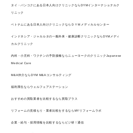
タイ・バンコクにある日本人向けクリニックならDYMインターナショナルク
リニック
ベトナムにある日本人向けクリニックならＤＹＭメディカルセンター
インドネシア・ジャカルタの一般外来・健康診断クリニックならDYMメディ
カルクリニック
内科・小児科・ワクチンの予防接種ならニューヨークのクリニックJapanese
Medical Care
M&A仲介ならDYM M&Aコンサルティング
福利厚生ならウェルフェアステーション
おすすめの買取業者を比較するなら買取プラス
リフォームの見積もり・業者比較をするならMYリフォームラボ
企業・給与・採用情報を比較するならビジ研！通信