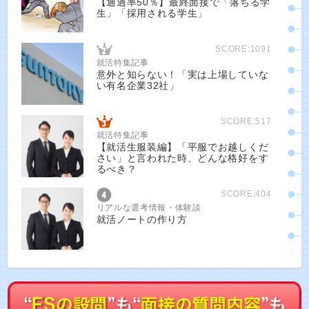
【通過率50％】最終面接で「落ちる学
生」「採用される学生」
SCORE:1091
就活特集記事
意外と知らない！「実は上場していな
い有名企業32社」
SCORE:517
就活特集記事
【就活生服装編】「平服でお越しくだ
さい」と言われた時、どんな格好をす
るべき？
SCORE:404
リアルな選考情報・体験談
就活ノートの作り方