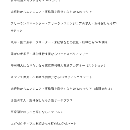
新卒就活スカウトならDYMスカウト
未経験からエンジニア・事務職を目指すならDYMキャリア
フリーランスマーケター・フリーランスエンジニアの求人・案件探しならDY
Mテック
既卒・第二新卒・フリーター・未経験などの就職・転職ならDYM就職
障がい者雇用・就労移行支援ならワークスバリアフリー
寿司職人になりたいなら東京寿司職人育成アカデミー（スシショク）
オフィス仲介・不動産売買仲介ならDYMリアルエステート
未経験からエンジニア・事務職を目指すならDYMキャリア（求職者向け）
介護の求人・案件探しなら介護サーチプラス
医療福祉のしごと探しならメディルン
エグゼクティブ人材紹介ならDYMエグゼパート