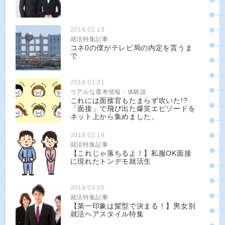
2018.02.19
就活特集記事
コネ0の僕がテレビ局の内定を貰うま
で
2018.01.31
リアルな選考情報・体験談
これには面接官もたまらず吹いた!?
「面接」で飛び出た爆笑エピソードを
ネット上から集めました。
2018.02.19
就活特集記事
【これじゃ落ちるよ！】私服OK面接
に現れたトンデモ就活生
2018.03.05
就活特集記事
【第一印象は髪型で決まる！】男女別
就活ヘアスタイル特集