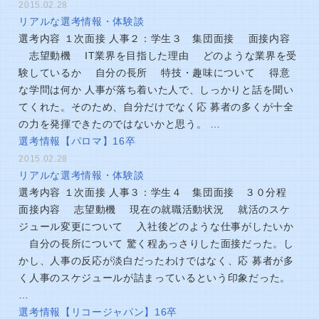
2015.02.28
リアルな選考情報・体験談
選考内容 １次面接 人事２：学生３ 集団面接 面接内容
志望動機 IT業界を目指した理由 どのような業界を受
験しているか 自分の長所 特技・趣味について 得意
な学問は何か 人事が落ち着いた人で、しっかりと話を聞い
てくれた。そのため、自分だけでなく応 募者の多くが十全
の力を発揮できたのではないかと思う。 …
選考情報【パロマ】16卒
2015.02.28
リアルな選考情報・体験談
選考内容 １次面接 人事３：学生４ 集団面接 ３０分程
面接内容 志望動機 現在の就職活動状況 就活のスケ
ジュール変更について 入社後どのような仕事がしたいか
自分の長所について 驚く程あっさりした面接だった。し
かし、人事の反応が淡白だったわけではなく、応 募者が多
く人事のスケジュールが詰まっているという印象だった。
…
選考情報【リコージャパン】16卒