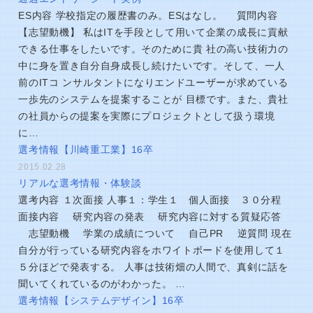
ES内容 学校指定の履歴書のみ。ESはなし。 質問内容
【志望動機】 私はITを手段として用いて企業の成長に貢献
できる仕事をしたいです。そのために貴 社の高い技術力の
中に身を置き自分自身成長し続けたいです。そして、一人
前のITコ ンサルタントになりエンドユーザーが求めている
一歩先のシステムを提案することが 目標です。また、貴社
の社員からの提案を実際にプロジェクトとして扱う環境
に…
選考情報【川崎重工業】16卒
2015.02.28
リアルな選考情報・体験談
選考内容 １次面接 人事１：学生１ 個人面接 ３０分程
面接内容 研究内容の発表 研究内容に対する質疑応答
志望動機 学業の成績について 自己PR 逆質問 現在
自分が行っている研究内容をホワイトボードを使用して１
５分ほどで発表する。 人事は技術畑の人間で、真剣に話を
聞いてくれているのがわかった。 …
選考情報【システムデザイン】16卒