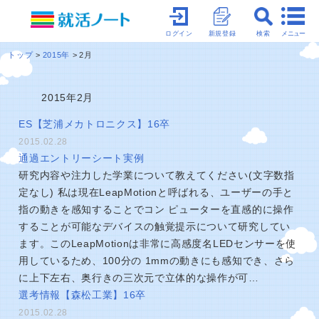
メニュー
ログイン
新規登録
検索
トップ
2015年
2月
2015年2月
ES【芝浦メカトロニクス】16卒
2015.02.28
通過エントリーシート実例
研究内容や注力した学業について教えてください(文字数指
定なし) 私は現在LeapMotionと呼ばれる、ユーザーの手と
指の動きを感知することでコン ピューターを直感的に操作
することが可能なデバイスの触覚提示について研究してい
ます。このLeapMotionは非常に高感度名LEDセンサーを使
用しているため、100分の 1mmの動きにも感知でき、さら
に上下左右、奥行きの三次元で立体的な操作が可…
選考情報【森松工業】16卒
2015.02.28