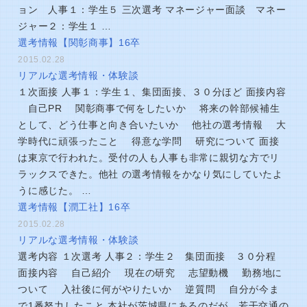
ョン 人事１：学生５ 三次選考 マネージャー面談 マネー
ジャー２：学生１ …
選考情報【関彰商事】16卒
2015.02.28
リアルな選考情報・体験談
１次面接 人事１：学生１、集団面接、３０分ほど 面接内容
自己PR 関彰商事で何をしたいか 将来の幹部候補生
として、どう仕事と向き合いたいか 他社の選考情報 大
学時代に頑張ったこと 得意な学問 研究について 面接
は東京で行われた。受付の人も人事も非常に親切な方でリ
ラックスできた。他社 の選考情報をかなり気にしていたよ
うに感じた。 …
選考情報【潤工社】16卒
2015.02.28
リアルな選考情報・体験談
選考内容 １次選考 人事２：学生２ 集団面接 ３０分程
面接内容 自己紹介 現在の研究 志望動機 勤務地に
ついて 入社後に何がやりたいか 逆質問 自分が今ま
で1番努力したこと 本社が茨城県にあるのだが、若干交通の