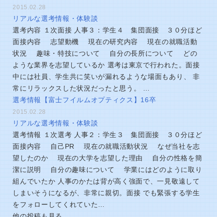
2015.02.28
リアルな選考情報・体験談
選考内容 １次面接 人事３：学生４ 集団面接 ３０分ほど
面接内容 志望動機 現在の研究内容 現在の就職活動
状況 趣味・特技について 自分の長所について どの
ような業界を志望しているか 選考は東京で行われた。面接
中には社員、学生共に笑いが漏れるような場面もあり、 非
常にリラックスした状況だったと思う。 …
選考情報【富士フイルムオプティクス】16卒
2015.02.28
リアルな選考情報・体験談
選考情報 １次選考 人事２：学生３ 集団面接 ３０分ほど
面接内容 自己PR 現在の就職活動状況 なぜ当社を志
望したのか 現在の大学を志望した理由 自分の性格を簡
潔に説明 自分の趣味について 学業にはどのように取り
組んでいたか 人事のかたは背が高く強面で、一見敬遠して
しまいそうになるが、非常に親切。面接 でも緊張する学生
をフォローしてくれていた…
他の投稿も見る