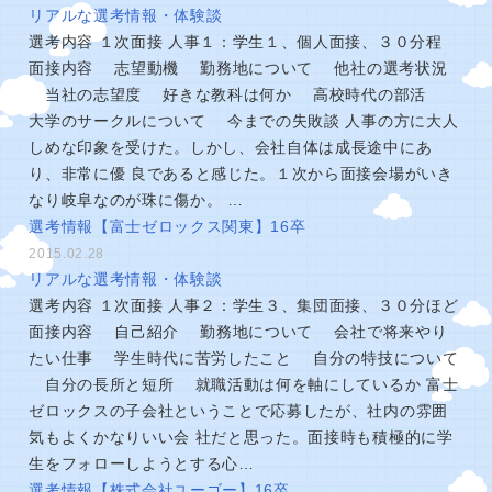
リアルな選考情報・体験談
選考内容 １次面接 人事１：学生１、個人面接、３０分程
面接内容 志望動機 勤務地について 他社の選考状況
当社の志望度 好きな教科は何か 高校時代の部活
大学のサークルについて 今までの失敗談 人事の方に大人
しめな印象を受けた。しかし、会社自体は成長途中にあ
り、非常に優 良であると感じた。１次から面接会場がいき
なり岐阜なのが珠に傷か。 …
選考情報【富士ゼロックス関東】16卒
2015.02.28
リアルな選考情報・体験談
選考内容 １次面接 人事２：学生３、集団面接、３０分ほど
面接内容 自己紹介 勤務地について 会社で将来やり
たい仕事 学生時代に苦労したこと 自分の特技について
自分の長所と短所 就職活動は何を軸にしているか 富士
ゼロックスの子会社ということで応募したが、社内の雰囲
気もよくかなりいい会 社だと思った。面接時も積極的に学
生をフォローしようとする心…
選考情報【株式会社ユーゴー】16卒