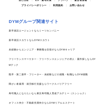
自己分析
ES・選考対策
ノウハウ
運営者情報
プライバシーポリシー
利用規約
お問い合わせ
DYMグループ関連サイト
新卒就活エージェントならミーツカンパニー
新卒就活スカウトならDYMスカウト
未経験からエンジニア・事務職を目指すならDYMキャリア
フリーランスマーケター・フリーランスエンジニアの求人・案件探しならDY
Mテック
既卒・第二新卒・フリーター・未経験などの就職・転職ならDYM就職
障がい者雇用・就労移行支援ならワークスバリアフリー
寿司職人になりたいなら東京寿司職人育成アカデミー（スシショク）
オフィス仲介・不動産売買仲介ならDYMリアルエステート