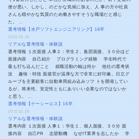
便が悪い。しかし、のどかな気候に加え、人 事の方や社員
さんも穏やかな気質のため働きやすそうな職場だと感じ
た。 …
選考情報【水戸ソフトエンジニアリング】16卒
2015.02.28
リアルな選考情報・体験談
選考情報 １次面接 人事２：学生２、集団面接、３０分ほど
面接内容 自己紹介 プログラミング経験 学生時代で
最も打ち込んだこと 就職活動の軸は何か 他社の選考状
況 趣味・特技 面接官が温厚な方で非常に好印象。日立グ
ループを主要顧客に自動車用組み込みソフ トを開発してい
るが、将来性、安定性ともにありいい企業なのではないか
と思う。 …
選考情報【ケーシーエス】16卒
2015.02.28
リアルな選考情報・体験談
選考内容 １次面接 人事１：学生１、個人面接、３０分 面
接内容 自己PR 志望動機 なぜIT業界を志したか 学