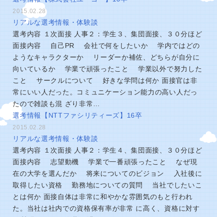
2015.02.28
リアルな選考情報・体験談
選考内容 １次面接 人事２：学生３、集団面接、３０分ほど
面接内容 自己PR 会社で何をしたいか 学内ではどの
ようなキャラクターか リーダーか補佐、どちらが自分に
向いているか 学業で頑張ったこと 学業以外で努力した
こと サークルについて 好きな学問は何か 面接官は非
常にいい人だった。コミュニケーション能力の高い人だっ
たので雑談も混 ざり非常…
選考情報【NTTファシリティーズ】16卒
2015.02.28
リアルな選考情報・体験談
選考内容 １次面接 人事２：学生４、集団面接、３０分ほど
面接内容 志望動機 学業で一番頑張ったこと なぜ現
在の大学を選んだか 将来についてのビジョン 入社後に
取得したい資格 勤務地についての質問 当社でしたいこ
とは何か 面接自体は非常に和やかな雰囲気のもと行われ
た。当社は社内での資格保有率が非常 に高く、資格に対す