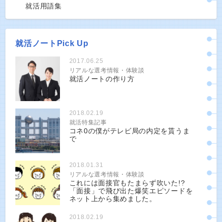
就活用語集
就活ノートPick Up
2017.06.25
リアルな選考情報・体験談
就活ノートの作り方
2018.02.19
就活特集記事
コネ0の僕がテレビ局の内定を貰うま
で
2018.01.31
リアルな選考情報・体験談
これには面接官もたまらず吹いた!?
「面接」で飛び出た爆笑エピソードを
ネット上から集めました。
2018.02.19