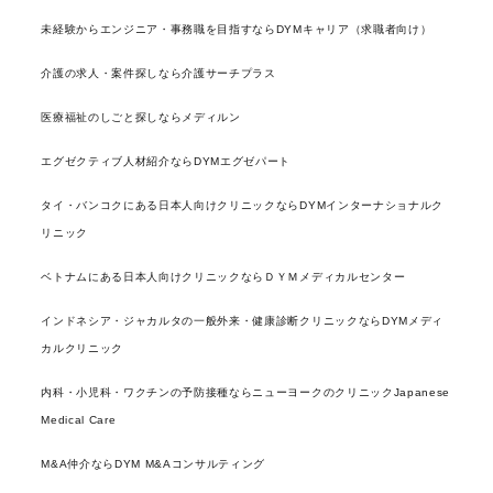
未経験からエンジニア・事務職を目指すならDYMキャリア（求職者向け）
介護の求人・案件探しなら介護サーチプラス
医療福祉のしごと探しならメディルン
エグゼクティブ人材紹介ならDYMエグゼパート
タイ・バンコクにある日本人向けクリニックならDYMインターナショナルク
リニック
ベトナムにある日本人向けクリニックならＤＹＭメディカルセンター
インドネシア・ジャカルタの一般外来・健康診断クリニックならDYMメディ
カルクリニック
内科・小児科・ワクチンの予防接種ならニューヨークのクリニックJapanese
Medical Care
M&A仲介ならDYM M&Aコンサルティング