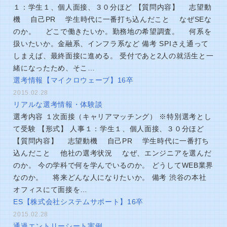
１：学生１、個人面接、３０分ほど 【質問内容】 志望動
機 自己PR 学生時代に一番打ち込んだこと なぜSEな
のか。 どこで働きたいか。勤務地の希望調査。 何系を
扱いたいか。金融系、インフラ系など 備考 SPIさえ通って
しまえば、最終面接に進める。 受付であと2人の就活生と一
緒になったため、そこ…
選考情報【マイクロウェーブ】16卒
2015.02.28
リアルな選考情報・体験談
選考内容 １次面接（キャリアマッチング） ※特別選考とし
て受験 【形式】 人事１：学生１、個人面接、３０分ほど
【質問内容】 志望動機 自己PR 学生時代に一番打ち
込んだこと 他社の選考状況 なぜ、エンジニアを選んだ
のか。 今の学科で何を学んでいるのか。 どうしてWEB業界
なのか。 将来どんな人になりたいか。 備考 渋谷の本社
オフィスにて面接を…
ES【株式会社システムサポート】16卒
2015.02.28
通過エントリーシート実例