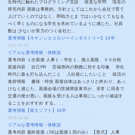
生時代に触れたプログラミング言語 得意な学問 現在の
研究内容 面接は事務的。方針としてはこれから会社で育て
上げていくのではなく、即戦力とま ではいかなくてもなる
べく早くものになる学生を求めているように感じた。社員
数は 少ないが実力のつく会社だ…
選考情報【キヤノンエコロジーインダストリー】16卒
2015.02.28
リアルな選考情報・体験談
選考内容 １次面接 人事１：学生１、個人面接、３０分程
面接内容 自己PR 茨城県内の勤務に対する印象 学生
時代に最も打ち込んだこと 入社後にしたいこと 就活の
進捗情報 趣味・特技 面接自体はあっさりと終わり、あっ
けなく感じた。面接会場の茨城県坂東市が、非常 に田舎で
交通の便が悪い。面接を受ける人は事前にしっかり確認す
ることをおすすめ する。 …
選考情報【富士ソフト】16卒
2015.02.28
リアルな選考情報・体験談
選考内容 最終面接（SEは面接１回のみ） 【形式】 人事