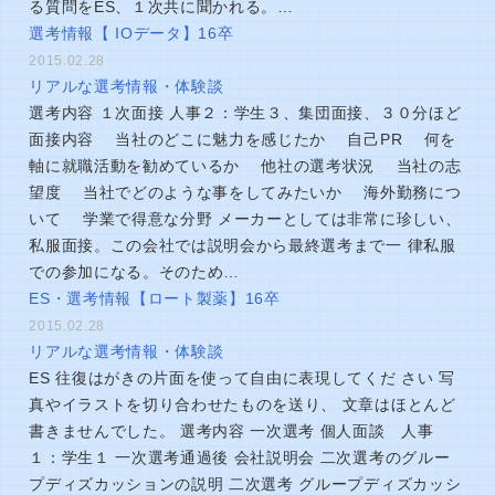
る質問をES、１次共に聞かれる。…
選考情報【 IOデータ】16卒
2015.02.28
リアルな選考情報・体験談
選考内容 １次面接 人事２：学生３、集団面接、３０分ほど
面接内容 当社のどこに魅力を感じたか 自己PR 何を
軸に就職活動を勧めているか 他社の選考状況 当社の志
望度 当社でどのような事をしてみたいか 海外勤務につ
いて 学業で得意な分野 メーカーとしては非常に珍しい、
私服面接。この会社では説明会から最終選考まで一 律私服
での参加になる。そのため…
ES・選考情報【ロート製薬】16卒
2015.02.28
リアルな選考情報・体験談
ES 往復はがきの片面を使って自由に表現してくだ さい 写
真やイラストを切り合わせたものを送り、 文章はほとんど
書きませんでした。 選考内容 一次選考 個人面談 人事
１：学生１ 一次選考通過後 会社説明会 二次選考のグルー
プディズカッションの説明 二次選考 グループディズカッシ