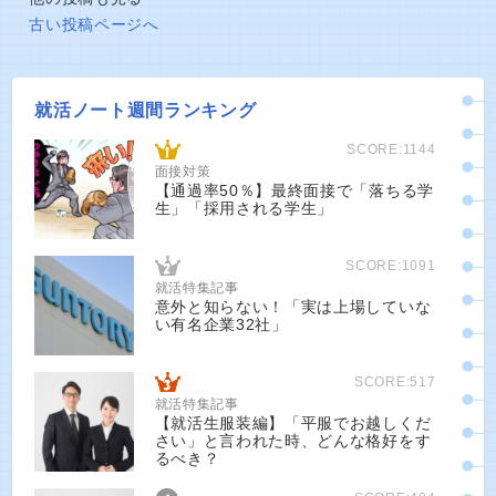
古い投稿ページへ
就活ノート週間ランキング
SCORE:1144
面接対策
【通過率50％】最終面接で「落ちる学
生」「採用される学生」
SCORE:1091
就活特集記事
意外と知らない！「実は上場していな
い有名企業32社」
SCORE:517
就活特集記事
【就活生服装編】「平服でお越しくだ
さい」と言われた時、どんな格好をす
るべき？