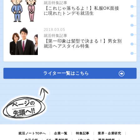
就活特集記事
【これじゃ落ちるよ！】私服OK面接
に現れたトンデモ就活生
2018.03.05
就活特集記事
【第一印象は髪型で決まる！】男女別
就活ヘアスタイル特集
ライター一覧はこちら
就活ノートTOPへ
企業一覧
特集記事
業界・企業研究