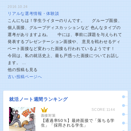
2016.10.24
リアルな選考情報・体験談
こんにちは！学生ライターのりんです。 グループ面接、
個人面接、グループディスカッションなど 色んなタイプの
選考がありますよね。 中には、事前に課題を与えられて
発表するプレゼンテーション面接や、 意見を戦わせるディ
ベート面接など変わった面接も行われているようです！
今回は、私の就活史上、最も戸惑った面接についてお話し
ます。 …
他の投稿も見る
古い投稿ページへ
就活ノート週間ランキング
SCORE:1144
面接対策
【通過率50％】最終面接で「落ちる学
生」「採用される学生」