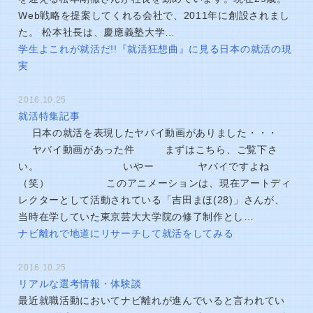
Web戦略を提案してくれる会社で、2011年に創設されまし
た。 松本社長は、慶應義塾大学…
学生よこれが就活だ!!『就活狂想曲』に見る日本の就活の現
実
2016.10.25
就活特集記事
日本の就活を表現したヤバイ動画がありました・・・
ヤバイ動画があった件 まずはこちら、ご覧下さ
い。 いやー ヤバイですよね
（笑） このアニメーションは、現在アートディ
レクターとして活動されている「吉田まほ(28)」さんが、
当時在学していた東京芸大大学院の修了制作とし…
ナビ離れで地道にリサーチして就活をしてみる
2016.10.25
リアルな選考情報・体験談
最近就職活動においてナビ離れが進んでいると言われてい