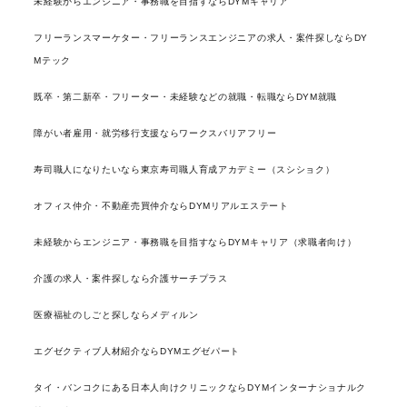
未経験からエンジニア・事務職を目指すならDYMキャリア
フリーランスマーケター・フリーランスエンジニアの求人・案件探しならDY
Mテック
既卒・第二新卒・フリーター・未経験などの就職・転職ならDYM就職
障がい者雇用・就労移行支援ならワークスバリアフリー
寿司職人になりたいなら東京寿司職人育成アカデミー（スシショク）
オフィス仲介・不動産売買仲介ならDYMリアルエステート
未経験からエンジニア・事務職を目指すならDYMキャリア（求職者向け）
介護の求人・案件探しなら介護サーチプラス
医療福祉のしごと探しならメディルン
エグゼクティブ人材紹介ならDYMエグゼパート
タイ・バンコクにある日本人向けクリニックならDYMインターナショナルク