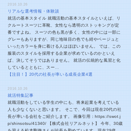
2016.10.26
リアルな選考情報・体験談
就活の基本スタイル 就職活動の基本スタイルといえば、リ
クルートスーツに革靴、女性なら透明のストッキングが定
番ですよね。 スーツの色も黒が多く、女性の中には一部に
グレーもありますが、同じ地味目の色でも紺やベージュと
いったカラーを身に着ける人はほぼいません。 では、この
服装のスタイルを採用する企業が求めているのかといえ
ば、決してそうではありません。 就活の伝統的な風習と化
しているとともに、スー…
【注目！】20代の社長が率いる成長企業4選
2016.10.26
就活特集記事
就職活動をしている学生の中にも、将来起業を考えている
人も少なくないと思います。 そこで、今回は現在20代の社
長が率いる会社をご紹介します。 画像引用：https://swot.j
p/shinsotsu/41340/ 【株式会社リアルネット】 今年、30歳
を迎える松本剛徹さんが社長を勤めています。現在29歳。