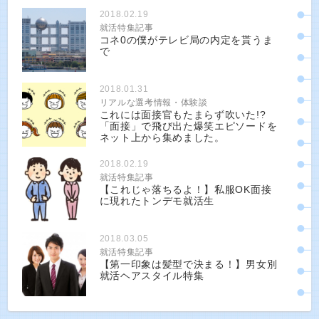
2018.02.19
就活特集記事
コネ0の僕がテレビ局の内定を貰うま
で
2018.01.31
リアルな選考情報・体験談
これには面接官もたまらず吹いた!?
「面接」で飛び出た爆笑エピソードを
ネット上から集めました。
2018.02.19
就活特集記事
【これじゃ落ちるよ！】私服OK面接
に現れたトンデモ就活生
2018.03.05
就活特集記事
【第一印象は髪型で決まる！】男女別
就活ヘアスタイル特集