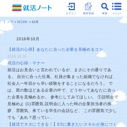
メニュー
ログイン
新規登録
検索
トップ
2016年
10月
2016年10月
【就活の心得】あなたに合った企業を見極めるコツ
2016.10.31
就活の心得・マナー
就活はお見合いと言われているが、まさにその通りであ
る。 自分に合った社風、社員が集まった組織でなければ、
社会人一年目から辛い経験をすることになるだろう。 で
は、星の数ほどある企業の中で、どうやってあなたに合っ
た企業を見極めるか。 参考にしてみてほしい。 ①説明会で
見極めよ (1)雰囲気 説明会に入った時の企業担当者の挨
拶、雰囲気、来ている学生の会話など、 この雰囲気で少し
でも「あれ？思ってい…
【就活でネタにできる！】ESに書きたいスキルが身につく