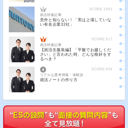
SCORE:1091
就活特集記事
意外と知らない！「実は上場していな
い有名企業32社」
SCORE:517
就活特集記事
【就活生服装編】「平服でお越しくだ
さい」と言われた時、どんな格好をす
るべき？
SCORE:404
リアルな選考情報・体験談
就活ノートの作り方