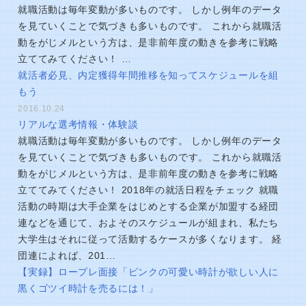
就職活動は毎年変動が多いものです。 しかし例年のデータ
を見ていくことで気づきも多いものです。 これから就職活
動をがじメルという方は、是非前年度の動きを参考に戦略
立ててみてください！ …
就活者必見、内定獲得年間推移を知ってスケジュールを組
もう
2016.10.24
リアルな選考情報・体験談
就職活動は毎年変動が多いものです。 しかし例年のデータ
を見ていくことで気づきも多いものです。 これから就職活
動をがじメルという方は、是非前年度の動きを参考に戦略
立ててみてください！ 2018年の就活日程をチェック 就職
活動の時期は大手企業をはじめとする企業が加盟する経団
連などを通じて、およそのスケジュールが組まれ、私たち
大学生はそれに従って活動するケースが多くなります。 経
団連によれば、201…
【実録】ロープレ面接「ピンクの可愛い時計が欲しい人に
黒くゴツイ時計を売るには！」