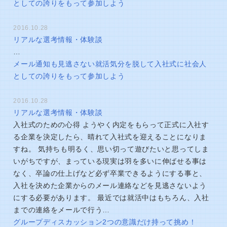
としての誇りをもって参加しよう
2016.10.28
リアルな選考情報・体験談
…
メール通知も見逃さない就活気分を脱して入社式に社会人
としての誇りをもって参加しよう
2016.10.28
リアルな選考情報・体験談
入社式のための心得 ようやく内定をもらって正式に入社す
る企業を決定したら、晴れて入社式を迎えることになりま
すね。 気持ちも明るく、思い切って遊びたいと思ってしま
いがちですが、まっている現実は羽を多いに伸ばせる事は
なく、卒論の仕上げなど必ず卒業できるようにする事と、
入社を決めた企業からのメール連絡などを見逃さないよう
にする必要があります。 最近では就活中はもちろん、入社
までの連絡をメールで行う…
グループディスカッション2つの意識だけ持って挑め！