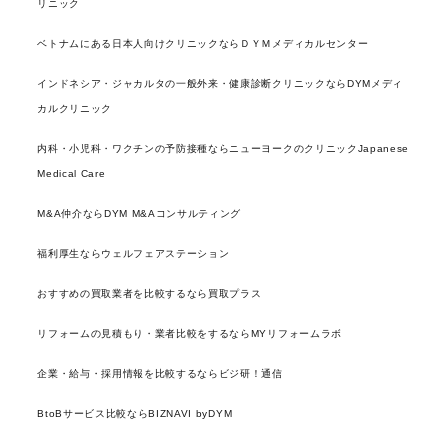
リニック
ベトナムにある日本人向けクリニックならＤＹＭメディカルセンター
インドネシア・ジャカルタの一般外来・健康診断クリニックならDYMメディ
カルクリニック
内科・小児科・ワクチンの予防接種ならニューヨークのクリニックJapanese
Medical Care
M&A仲介ならDYM M&Aコンサルティング
福利厚生ならウェルフェアステーション
おすすめの買取業者を比較するなら買取プラス
リフォームの見積もり・業者比較をするならMYリフォームラボ
企業・給与・採用情報を比較するならビジ研！通信
BtoBサービス比較ならBIZNAVI byDYM