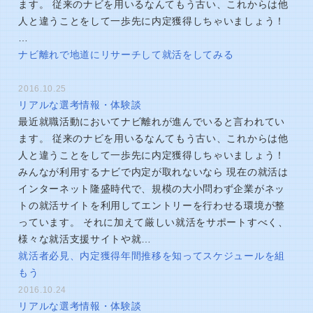
ます。 従来のナビを用いるなんてもう古い、これからは他
人と違うことをして一歩先に内定獲得しちゃいましょう！
…
ナビ離れで地道にリサーチして就活をしてみる
2016.10.25
リアルな選考情報・体験談
最近就職活動においてナビ離れが進んでいると言われてい
ます。 従来のナビを用いるなんてもう古い、これからは他
人と違うことをして一歩先に内定獲得しちゃいましょう！
みんなが利用するナビで内定が取れないなら 現在の就活は
インターネット隆盛時代で、規模の大小問わず企業がネッ
トの就活サイトを利用してエントリーを行わせる環境が整
っています。 それに加えて厳しい就活をサポートすべく、
様々な就活支援サイトや就…
就活者必見、内定獲得年間推移を知ってスケジュールを組
もう
2016.10.24
リアルな選考情報・体験談