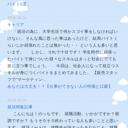
バイト5選。
2016.10.31
キャリア
「就活の為に、大学生活で何かスゴイ事をしなければい
けない」 そんな風に思った事はあったけど、結局バイトく
らいしか頑張れたことは無かった・・ という人も多いと思
います。 しかし、それで十分です！ 学生時代に頑張っ
たバイトで身についた様々なスキルはきっと社会にでても
役に立つ事でしょう。 今回は、社会人になって役立つス
キルが身につくバイトをまとめてみました。 【販売スタッ
フで“マーケティン…
あなたは大丈夫！？【仕事ができない人の特徴と口癖】
2016.10.31
就活特集記事
こんにちは！のっちです。 就職活動、いかがですか？順
調ですか？ もうそろそろ終わっている人も多いことと思い
ます。 就活ノートは、就職先が決まったあなたにも、就職