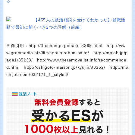
☆
【455人の就活相談を受けてわかった】就職活
動で最初に解くべき2つの誤解（前編）
画像引用：http://thechange.jp/baito-8399.html http://ww
w.granmedia.biz/life/sebunirebun-baito/ http://mpjob.jp/p
age1/35133/ http://www.theremovelist.info/recommende
d.html http://oshigoto-maison.jp/kyujin/93262/ http://ma
chijob.com/032121_1_citylist/