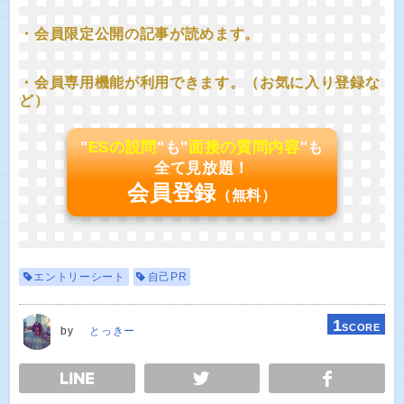
・会員限定公開の記事が読めます。
・会員専用機能が利用できます。（お気に入り登録な
ど）
"
ESの設問
"も"
面接の質問内容
"も
全て見放題！
会員登録
（無料）
エントリーシート
自己PR
1
SCORE
by
とっきー
E
TWEET
SHARE