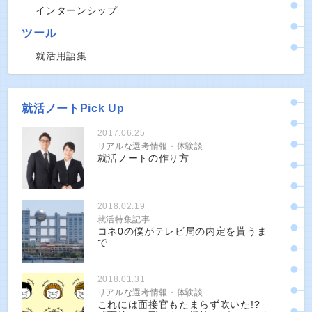
インターンシップ
ツール
就活用語集
就活ノートPick Up
2017.06.25
リアルな選考情報・体験談
就活ノートの作り方
2018.02.19
就活特集記事
コネ0の僕がテレビ局の内定を貰うま
で
2018.01.31
リアルな選考情報・体験談
これには面接官もたまらず吹いた!?