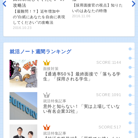
【採用面接官の視点】知りた
いのはあなたの特徴
【最難問！？】近年増加中
2016.11.06
の“白紙にあなたを自由に表現
してください”の攻略法
2016.10.23
就活ノート週間ランキング
SCORE:1144
面接対策
【通過率50％】最終面接で「落ちる学
生」「採用される学生」
SCORE:1091
就活特集記事
意外と知らない！「実は上場していな
い有名企業32社」
SCORE:517
就活特集記事