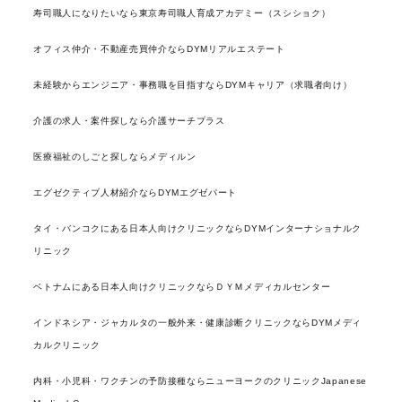
寿司職人になりたいなら東京寿司職人育成アカデミー（スシショク）
オフィス仲介・不動産売買仲介ならDYMリアルエステート
未経験からエンジニア・事務職を目指すならDYMキャリア（求職者向け）
介護の求人・案件探しなら介護サーチプラス
医療福祉のしごと探しならメディルン
エグゼクティブ人材紹介ならDYMエグゼパート
タイ・バンコクにある日本人向けクリニックならDYMインターナショナルク
リニック
ベトナムにある日本人向けクリニックならＤＹＭメディカルセンター
インドネシア・ジャカルタの一般外来・健康診断クリニックならDYMメディ
カルクリニック
内科・小児科・ワクチンの予防接種ならニューヨークのクリニックJapanese