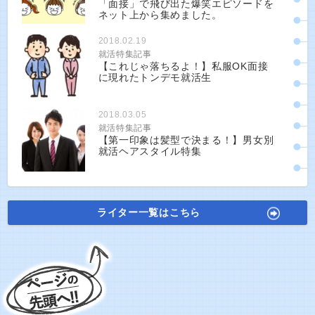
「面接」で飛び出た爆笑エピソードを
ネット上から集めました。
2018.02.19
就活特集記事
【これじゃ落ちるよ！】私服OK面接
に現れたトンデモ就活生
2018.03.05
就活特集記事
【第一印象は髪型で決まる！】男女別
就活ヘアスタイル特集
ライター一覧はこちら