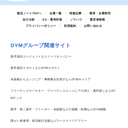
就活ノートTOPへ
企業一覧
特集記事
業界・企業研究
自己分析
ES・選考対策
ノウハウ
運営者情報
プライバシーポリシー
利用規約
お問い合わせ
DYMグループ関連サイト
新卒就活エージェントならミーツカンパニー
新卒就活スカウトならDYMスカウト
未経験からエンジニア・事務職を目指すならDYMキャリア
フリーランスマーケター・フリーランスエンジニアの求人・案件探しならDY
Mテック
既卒・第二新卒・フリーター・未経験などの就職・転職ならDYM就職
障がい者雇用・就労移行支援ならワークスバリアフリー