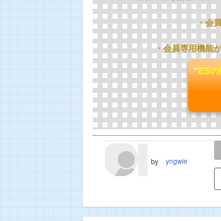
・会
・会員専用機能
"
ES
LINE
TWEET
yngwie
by