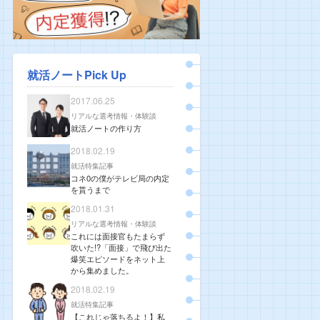
就活ノートPick Up
2017.06.25
リアルな選考情報・体験談
就活ノートの作り方
2018.02.19
就活特集記事
コネ0の僕がテレビ局の内定
を貰うまで
2018.01.31
リアルな選考情報・体験談
これには面接官もたまらず
吹いた!?「面接」で飛び出た
爆笑エピソードをネット上
から集めました。
2018.02.19
就活特集記事
【これじゃ落ちるよ！】私