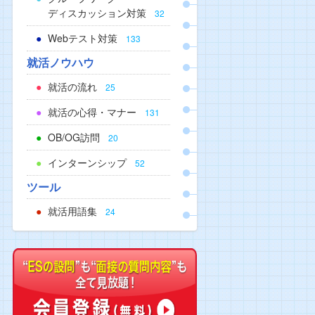
ディスカッション対策
32
Webテスト対策
133
就活ノウハウ
就活の流れ
25
就活の心得・マナー
131
OB/OG訪問
20
インターンシップ
52
ツール
就活用語集
24