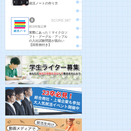
就活ノートの作り方
SCORE:387
就活特集記事
実際にあった！マイクロソ
フト・グーグル・アップル
の入社試験問題が面白い
【回答例付き】