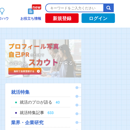
新規登録
ログイン
ウハウ
お役立ち情報
就活特集
就活のプロが語る
40
就活特集記事
633
業界・企業研究