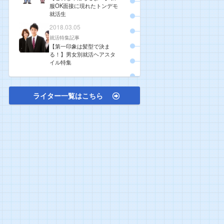
服OK面接に現れたトンデモ
就活生
2018.03.05
就活特集記事
【第一印象は髪型で決ま
る！】男女別就活ヘアスタ
イル特集
ライター一覧はこちら