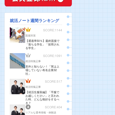
就活ノート週間ランキング
SCORE:1144
面接対策
【通過率50％】最終面接で
「落ちる学生」「採用され
る学生」
SCORE:1091
就活特集記事
意外と知らない！「実は上
場していない有名企業32
社」
SCORE:517
就活特集記事
【就活生服装編】「平服で
お越しください」と言われ
た時、どんな格好をするべ
き？
SCORE:404
リアルな選考情報・体験談